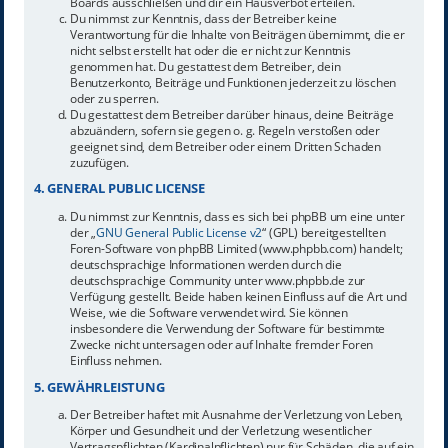
Boards ausschließen und dir ein Hausverbot erteilen.
Du nimmst zur Kenntnis, dass der Betreiber keine
Verantwortung für die Inhalte von Beiträgen übernimmt, die er
nicht selbst erstellt hat oder die er nicht zur Kenntnis
genommen hat. Du gestattest dem Betreiber, dein
Benutzerkonto, Beiträge und Funktionen jederzeit zu löschen
oder zu sperren.
Du gestattest dem Betreiber darüber hinaus, deine Beiträge
abzuändern, sofern sie gegen o. g. Regeln verstoßen oder
geeignet sind, dem Betreiber oder einem Dritten Schaden
zuzufügen.
4. GENERAL PUBLIC LICENSE
Du nimmst zur Kenntnis, dass es sich bei phpBB um eine unter
der „
GNU General Public License v2
“ (GPL) bereitgestellten
Foren-Software von phpBB Limited (www.phpbb.com) handelt;
deutschsprachige Informationen werden durch die
deutschsprachige Community unter www.phpbb.de zur
Verfügung gestellt. Beide haben keinen Einfluss auf die Art und
Weise, wie die Software verwendet wird. Sie können
insbesondere die Verwendung der Software für bestimmte
Zwecke nicht untersagen oder auf Inhalte fremder Foren
Einfluss nehmen.
5. GEWÄHRLEISTUNG
Der Betreiber haftet mit Ausnahme der Verletzung von Leben,
Körper und Gesundheit und der Verletzung wesentlicher
Vertragspflichten (Kardinalpflichten) nur für Schäden, die auf ein