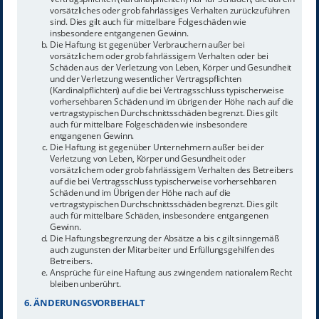
vorsätzliches oder grob fahrlässiges Verhalten zurückzuführen
sind. Dies gilt auch für mittelbare Folgeschäden wie
insbesondere entgangenen Gewinn.
Die Haftung ist gegenüber Verbrauchern außer bei
vorsätzlichem oder grob fahrlässigem Verhalten oder bei
Schäden aus der Verletzung von Leben, Körper und Gesundheit
und der Verletzung wesentlicher Vertragspflichten
(Kardinalpflichten) auf die bei Vertragsschluss typischerweise
vorhersehbaren Schäden und im übrigen der Höhe nach auf die
vertragstypischen Durchschnittsschäden begrenzt. Dies gilt
auch für mittelbare Folgeschäden wie insbesondere
entgangenen Gewinn.
Die Haftung ist gegenüber Unternehmern außer bei der
Verletzung von Leben, Körper und Gesundheit oder
vorsätzlichem oder grob fahrlässigem Verhalten des Betreibers
auf die bei Vertragsschluss typischerweise vorhersehbaren
Schäden und im Übrigen der Höhe nach auf die
vertragstypischen Durchschnittsschäden begrenzt. Dies gilt
auch für mittelbare Schäden, insbesondere entgangenen
Gewinn.
Die Haftungsbegrenzung der Absätze a bis c gilt sinngemäß
auch zugunsten der Mitarbeiter und Erfüllungsgehilfen des
Betreibers.
Ansprüche für eine Haftung aus zwingendem nationalem Recht
bleiben unberührt.
6. ÄNDERUNGSVORBEHALT