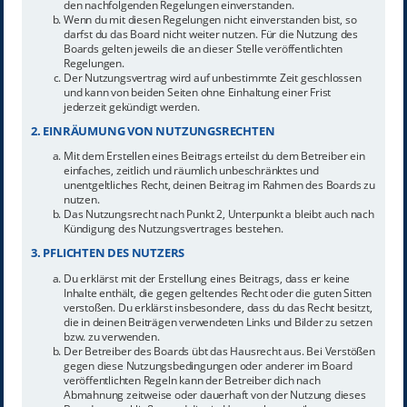
den nachfolgenden Regelungen einverstanden.
Wenn du mit diesen Regelungen nicht einverstanden bist, so
darfst du das Board nicht weiter nutzen. Für die Nutzung des
Boards gelten jeweils die an dieser Stelle veröffentlichten
Regelungen.
Der Nutzungsvertrag wird auf unbestimmte Zeit geschlossen
und kann von beiden Seiten ohne Einhaltung einer Frist
jederzeit gekündigt werden.
2. EINRÄUMUNG VON NUTZUNGSRECHTEN
Mit dem Erstellen eines Beitrags erteilst du dem Betreiber ein
einfaches, zeitlich und räumlich unbeschränktes und
unentgeltliches Recht, deinen Beitrag im Rahmen des Boards zu
nutzen.
Das Nutzungsrecht nach Punkt 2, Unterpunkt a bleibt auch nach
Kündigung des Nutzungsvertrages bestehen.
3. PFLICHTEN DES NUTZERS
Du erklärst mit der Erstellung eines Beitrags, dass er keine
Inhalte enthält, die gegen geltendes Recht oder die guten Sitten
verstoßen. Du erklärst insbesondere, dass du das Recht besitzt,
die in deinen Beiträgen verwendeten Links und Bilder zu setzen
bzw. zu verwenden.
Der Betreiber des Boards übt das Hausrecht aus. Bei Verstößen
gegen diese Nutzungsbedingungen oder anderer im Board
veröffentlichten Regeln kann der Betreiber dich nach
Abmahnung zeitweise oder dauerhaft von der Nutzung dieses