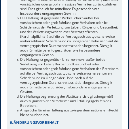
vorsätzliches oder grob fahrlässiges Verhalten zurückzuführen
sind. Dies gilt auch für mittelbare Folgeschäden wie
insbesondere entgangenen Gewinn.
Die Haftung ist gegenüber Verbrauchern außer bei
vorsätzlichem oder grob fahrlässigem Verhalten oder bei
Schäden aus der Verletzung von Leben, Körper und Gesundheit
und der Verletzung wesentlicher Vertragspflichten
(Kardinalpflichten) auf die bei Vertragsschluss typischerweise
vorhersehbaren Schäden und im übrigen der Höhe nach auf die
vertragstypischen Durchschnittsschäden begrenzt. Dies gilt
auch für mittelbare Folgeschäden wie insbesondere
entgangenen Gewinn.
Die Haftung ist gegenüber Unternehmern außer bei der
Verletzung von Leben, Körper und Gesundheit oder
vorsätzlichem oder grob fahrlässigem Verhalten des Betreibers
auf die bei Vertragsschluss typischerweise vorhersehbaren
Schäden und im Übrigen der Höhe nach auf die
vertragstypischen Durchschnittsschäden begrenzt. Dies gilt
auch für mittelbare Schäden, insbesondere entgangenen
Gewinn.
Die Haftungsbegrenzung der Absätze a bis c gilt sinngemäß
auch zugunsten der Mitarbeiter und Erfüllungsgehilfen des
Betreibers.
Ansprüche für eine Haftung aus zwingendem nationalem Recht
bleiben unberührt.
6. ÄNDERUNGSVORBEHALT