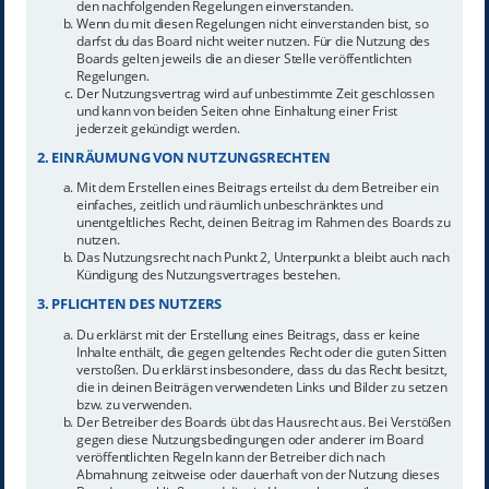
den nachfolgenden Regelungen einverstanden.
Wenn du mit diesen Regelungen nicht einverstanden bist, so
darfst du das Board nicht weiter nutzen. Für die Nutzung des
Boards gelten jeweils die an dieser Stelle veröffentlichten
Regelungen.
Der Nutzungsvertrag wird auf unbestimmte Zeit geschlossen
und kann von beiden Seiten ohne Einhaltung einer Frist
jederzeit gekündigt werden.
2. EINRÄUMUNG VON NUTZUNGSRECHTEN
Mit dem Erstellen eines Beitrags erteilst du dem Betreiber ein
einfaches, zeitlich und räumlich unbeschränktes und
unentgeltliches Recht, deinen Beitrag im Rahmen des Boards zu
nutzen.
Das Nutzungsrecht nach Punkt 2, Unterpunkt a bleibt auch nach
Kündigung des Nutzungsvertrages bestehen.
3. PFLICHTEN DES NUTZERS
Du erklärst mit der Erstellung eines Beitrags, dass er keine
Inhalte enthält, die gegen geltendes Recht oder die guten Sitten
verstoßen. Du erklärst insbesondere, dass du das Recht besitzt,
die in deinen Beiträgen verwendeten Links und Bilder zu setzen
bzw. zu verwenden.
Der Betreiber des Boards übt das Hausrecht aus. Bei Verstößen
gegen diese Nutzungsbedingungen oder anderer im Board
veröffentlichten Regeln kann der Betreiber dich nach
Abmahnung zeitweise oder dauerhaft von der Nutzung dieses