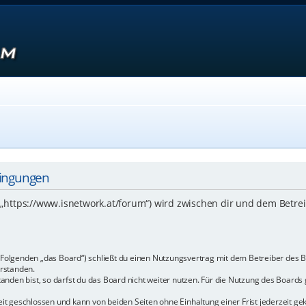
dingungen
 („https://www.isnetwork.at/forum“) wird zwischen dir und dem Betre
m Folgenden „das Board“) schließt du einen Nutzungsvertrag mit dem Betreiber des B
rstanden.
den bist, so darfst du das Board nicht weiter nutzen. Für die Nutzung des Boards ge
t geschlossen und kann von beiden Seiten ohne Einhaltung einer Frist jederzeit ge