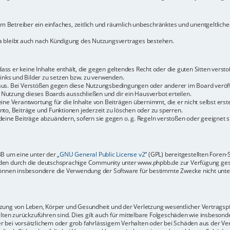
dem Betreiber ein einfaches, zeitlich und räumlich unbeschränktes und unentgeltlic
a bleibt auch nach Kündigung des Nutzungsvertrages bestehen.
 dass er keine Inhalte enthält, die gegen geltendes Recht oder die guten Sitten vers
Links und Bilder zu setzen bzw. zu verwenden.
aus. Bei Verstößen gegen diese Nutzungsbedingungen oder anderer im Board veröffe
Nutzung dieses Boards ausschließen und dir ein Hausverbot erteilen.
ine Verantwortung für die Inhalte von Beiträgen übernimmt, die er nicht selbst erste
to, Beiträge und Funktionen jederzeit zu löschen oder zu sperren.
deine Beiträge abzuändern, sofern sie gegen o. g. Regeln verstoßen oder geeignet 
BB um eine unter der „
GNU General Public License v2
“ (GPL) bereitgestellten Fore
en durch die deutschsprachige Community unter www.phpbb.de zur Verfügung gestel
können insbesondere die Verwendung der Software für bestimmte Zwecke nicht unter
ung von Leben, Körper und Gesundheit und der Verletzung wesentlicher Vertragspfli
halten zurückzuführen sind. Dies gilt auch für mittelbare Folgeschäden wie insbeso
r bei vorsätzlichem oder grob fahrlässigem Verhalten oder bei Schäden aus der Ve