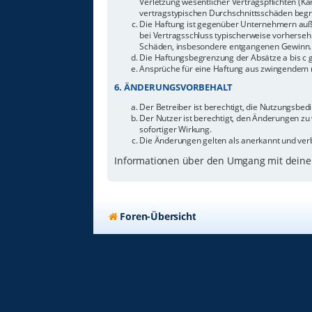
Verletzung wesentlicher Vertragspflichten (Ka
vertragstypischen Durchschnittsschäden begr
Die Haftung ist gegenüber Unternehmern außer
bei Vertragsschluss typischerweise vorherseh
Schäden, insbesondere entgangenen Gewinn.
Die Haftungsbegrenzung der Absätze a bis c g
Ansprüche für eine Haftung aus zwingendem n
6. ÄNDERUNGSVORBEHALT
Der Betreiber ist berechtigt, die Nutzungsbe
Der Nutzer ist berechtigt, den Änderungen zu
sofortiger Wirkung.
Die Änderungen gelten als anerkannt und ver
Informationen über den Umgang mit deinen
Foren-Übersicht