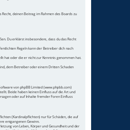
hes Recht, deinen Beitrag im Rahmen des Boards zu
toßen. Du erklärst insbesondere, dass du das Recht
ntlichten Regeln kann der Betreiber dich nach
llt hat oder die er nicht zur Kenntnis genommen hat.
sind, dem Betreiber oder einem Dritten Schaden
n-Software von phpBB Limited (www.phpbb.com)
lt. Beide haben keinen Einfluss auf die Art und
sagen oder auf Inhalte fremder Foren Einfluss
chten (Kardinalpflichten) nur für Schäden, die auf
ndere entgangenen Gewinn.
rletzung von Leben, Körper und Gesundheit und der