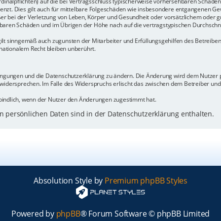
rdinalpflichten) auf die bei Vertragsschluss typischerweise vorhersehbaren Schäde
enzt. Dies gilt auch für mittelbare Folgeschäden wie insbesondere entgangenen Ge
 bei der Verletzung von Leben, Körper und Gesundheit oder vorsätzlichem oder gr
baren Schäden und im Übrigen der Höhe nach auf die vertragstypischen Durchschnit
ilt sinngemäß auch zugunsten der Mitarbeiter und Erfüllungsgehilfen des Betreiber
ationalem Recht bleiben unberührt.
dingungen und die Datenschutzerklärung zu ändern. Die Änderung wird dem Nutzer pe
 widersprechen. Im Falle des Widerspruchs erlischt das zwischen dem Betreiber un
bindlich, wenn der Nutzer den Änderungen zugestimmt hat.
 persönlichen Daten sind in der Datenschutzerklärung enthalten.
Absolution Style by
Premium phpBB Styles
Powered by
phpBB
® Forum Software © phpBB Limited