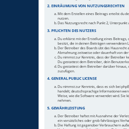
2. EINRÄUMUNG VON NUTZUNGSRECHTEN
Mit dem Erstellen eines Beitrags erteilst du 
nutzen.
Das Nutzungsrecht nach Punkt 2, Unterpunkt 
3. PFLICHTEN DES NUTZERS
Du erklärst mit der Erstellung eines Beitrags,
besitzt, die in deinen Beiträgen verwendeten 
Der Betreiber des Boards übt das Hausrecht 
Abmahnung zeitweise oder dauerhaft von der 
Du nimmst zur Kenntnis, dass der Betreiber ke
Du gestattest dem Betreiber, dein Benutzerkon
Du gestattest dem Betreiber darüber hinaus, 
zuzufügen.
4. GENERAL PUBLIC LICENSE
Du nimmst zur Kenntnis, dass es sich bei php
handelt; deutschsprachige Informationen werd
Weise, wie die Software verwendet wird. Sie 
nehmen.
5. GEWÄHRLEISTUNG
Der Betreiber haftet mit Ausnahme der Verletz
ein vorsätzliches oder grob fahrlässiges Ver
Die Haftung ist gegenüber Verbrauchern auße