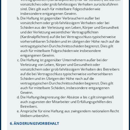
vorsätzliches oder grob fahrlässiges Verhalten zurückzuführen
sind. Dies gilt auch für mittelbare Folgeschäden wie
insbesondere entgangenen Gewinn.
Die Haftung ist gegenüber Verbrauchern außer bei
vorsätzlichem oder grob fahrlässigem Verhalten oder bei
Schäden aus der Verletzung von Leben, Körper und Gesundheit
und der Verletzung wesentlicher Vertragspflichten
(Kardinalpflichten) auf die bei Vertragsschluss typischerweise
vorhersehbaren Schäden und im übrigen der Höhe nach auf die
vertragstypischen Durchschnittsschäden begrenzt. Dies gilt
auch für mittelbare Folgeschäden wie insbesondere
entgangenen Gewinn.
Die Haftung ist gegenüber Unternehmern außer bei der
Verletzung von Leben, Körper und Gesundheit oder
vorsätzlichem oder grob fahrlässigem Verhalten des Betreibers
auf die bei Vertragsschluss typischerweise vorhersehbaren
Schäden und im Übrigen der Höhe nach auf die
vertragstypischen Durchschnittsschäden begrenzt. Dies gilt
auch für mittelbare Schäden, insbesondere entgangenen
Gewinn.
Die Haftungsbegrenzung der Absätze a bis c gilt sinngemäß
auch zugunsten der Mitarbeiter und Erfüllungsgehilfen des
Betreibers.
Ansprüche für eine Haftung aus zwingendem nationalem Recht
bleiben unberührt.
6. ÄNDERUNGSVORBEHALT