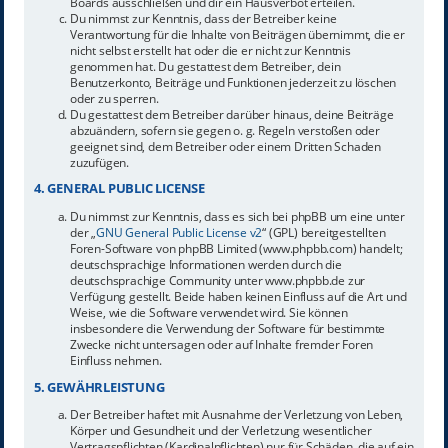
Boards ausschließen und dir ein Hausverbot erteilen.
Du nimmst zur Kenntnis, dass der Betreiber keine
Verantwortung für die Inhalte von Beiträgen übernimmt, die er
nicht selbst erstellt hat oder die er nicht zur Kenntnis
genommen hat. Du gestattest dem Betreiber, dein
Benutzerkonto, Beiträge und Funktionen jederzeit zu löschen
oder zu sperren.
Du gestattest dem Betreiber darüber hinaus, deine Beiträge
abzuändern, sofern sie gegen o. g. Regeln verstoßen oder
geeignet sind, dem Betreiber oder einem Dritten Schaden
zuzufügen.
4. GENERAL PUBLIC LICENSE
Du nimmst zur Kenntnis, dass es sich bei phpBB um eine unter
der „
GNU General Public License v2
“ (GPL) bereitgestellten
Foren-Software von phpBB Limited (www.phpbb.com) handelt;
deutschsprachige Informationen werden durch die
deutschsprachige Community unter www.phpbb.de zur
Verfügung gestellt. Beide haben keinen Einfluss auf die Art und
Weise, wie die Software verwendet wird. Sie können
insbesondere die Verwendung der Software für bestimmte
Zwecke nicht untersagen oder auf Inhalte fremder Foren
Einfluss nehmen.
5. GEWÄHRLEISTUNG
Der Betreiber haftet mit Ausnahme der Verletzung von Leben,
Körper und Gesundheit und der Verletzung wesentlicher
Vertragspflichten (Kardinalpflichten) nur für Schäden, die auf ein