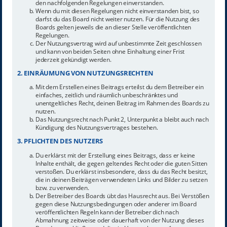
den nachfolgenden Regelungen einverstanden.
Wenn du mit diesen Regelungen nicht einverstanden bist, so
darfst du das Board nicht weiter nutzen. Für die Nutzung des
Boards gelten jeweils die an dieser Stelle veröffentlichten
Regelungen.
Der Nutzungsvertrag wird auf unbestimmte Zeit geschlossen
und kann von beiden Seiten ohne Einhaltung einer Frist
jederzeit gekündigt werden.
2. EINRÄUMUNG VON NUTZUNGSRECHTEN
Mit dem Erstellen eines Beitrags erteilst du dem Betreiber ein
einfaches, zeitlich und räumlich unbeschränktes und
unentgeltliches Recht, deinen Beitrag im Rahmen des Boards zu
nutzen.
Das Nutzungsrecht nach Punkt 2, Unterpunkt a bleibt auch nach
Kündigung des Nutzungsvertrages bestehen.
3. PFLICHTEN DES NUTZERS
Du erklärst mit der Erstellung eines Beitrags, dass er keine
Inhalte enthält, die gegen geltendes Recht oder die guten Sitten
verstoßen. Du erklärst insbesondere, dass du das Recht besitzt,
die in deinen Beiträgen verwendeten Links und Bilder zu setzen
bzw. zu verwenden.
Der Betreiber des Boards übt das Hausrecht aus. Bei Verstößen
gegen diese Nutzungsbedingungen oder anderer im Board
veröffentlichten Regeln kann der Betreiber dich nach
Abmahnung zeitweise oder dauerhaft von der Nutzung dieses