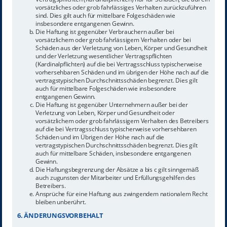
vorsätzliches oder grob fahrlässiges Verhalten zurückzuführen
sind. Dies gilt auch für mittelbare Folgeschäden wie
insbesondere entgangenen Gewinn.
Die Haftung ist gegenüber Verbrauchern außer bei
vorsätzlichem oder grob fahrlässigem Verhalten oder bei
Schäden aus der Verletzung von Leben, Körper und Gesundheit
und der Verletzung wesentlicher Vertragspflichten
(Kardinalpflichten) auf die bei Vertragsschluss typischerweise
vorhersehbaren Schäden und im übrigen der Höhe nach auf die
vertragstypischen Durchschnittsschäden begrenzt. Dies gilt
auch für mittelbare Folgeschäden wie insbesondere
entgangenen Gewinn.
Die Haftung ist gegenüber Unternehmern außer bei der
Verletzung von Leben, Körper und Gesundheit oder
vorsätzlichem oder grob fahrlässigem Verhalten des Betreibers
auf die bei Vertragsschluss typischerweise vorhersehbaren
Schäden und im Übrigen der Höhe nach auf die
vertragstypischen Durchschnittsschäden begrenzt. Dies gilt
auch für mittelbare Schäden, insbesondere entgangenen
Gewinn.
Die Haftungsbegrenzung der Absätze a bis c gilt sinngemäß
auch zugunsten der Mitarbeiter und Erfüllungsgehilfen des
Betreibers.
Ansprüche für eine Haftung aus zwingendem nationalem Recht
bleiben unberührt.
6. ÄNDERUNGSVORBEHALT