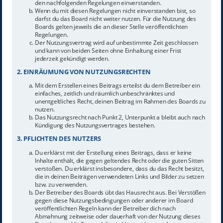
den nachfolgenden Regelungen einverstanden.
Wenn du mit diesen Regelungen nicht einverstanden bist, so
darfst du das Board nicht weiter nutzen. Für die Nutzung des
Boards gelten jeweils die an dieser Stelle veröffentlichten
Regelungen.
Der Nutzungsvertrag wird auf unbestimmte Zeit geschlossen
und kann von beiden Seiten ohne Einhaltung einer Frist
jederzeit gekündigt werden.
2. EINRÄUMUNG VON NUTZUNGSRECHTEN
Mit dem Erstellen eines Beitrags erteilst du dem Betreiber ein
einfaches, zeitlich und räumlich unbeschränktes und
unentgeltliches Recht, deinen Beitrag im Rahmen des Boards zu
nutzen.
Das Nutzungsrecht nach Punkt 2, Unterpunkt a bleibt auch nach
Kündigung des Nutzungsvertrages bestehen.
3. PFLICHTEN DES NUTZERS
Du erklärst mit der Erstellung eines Beitrags, dass er keine
Inhalte enthält, die gegen geltendes Recht oder die guten Sitten
verstoßen. Du erklärst insbesondere, dass du das Recht besitzt,
die in deinen Beiträgen verwendeten Links und Bilder zu setzen
bzw. zu verwenden.
Der Betreiber des Boards übt das Hausrecht aus. Bei Verstößen
gegen diese Nutzungsbedingungen oder anderer im Board
veröffentlichten Regeln kann der Betreiber dich nach
Abmahnung zeitweise oder dauerhaft von der Nutzung dieses