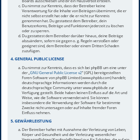
Boards ausschließen und dir ein Hausverbot erteilen.
Du nimmst zur Kenntnis, dass der Betreiber keine
Verantwortung für die Inhalte von Beiträgen übernimmt, die er
nicht selbst erstellt hat oder die er nicht zur Kenntnis
genommen hat. Du gestattest dem Betreiber, dein
Benutzerkonto, Beiträge und Funktionen jederzeit zu löschen
oder zu sperren.
Du gestattest dem Betreiber darüber hinaus, deine Beiträge
abzuändern, sofern sie gegen o. g. Regeln verstoßen oder
geeignet sind, dem Betreiber oder einem Dritten Schaden
zuzufügen.
4. GENERAL PUBLIC LICENSE
Du nimmst zur Kenntnis, dass es sich bei phpBB um eine unter
der „
GNU General Public License v2
“ (GPL) bereitgestellten
Foren-Software von phpBB Limited (www.phpbb.com) handelt;
deutschsprachige Informationen werden durch die
deutschsprachige Community unter www.phpbb.de zur
Verfügung gestellt. Beide haben keinen Einfluss auf die Art und
Weise, wie die Software verwendet wird. Sie können
insbesondere die Verwendung der Software für bestimmte
Zwecke nicht untersagen oder auf Inhalte fremder Foren
Einfluss nehmen.
5. GEWÄHRLEISTUNG
Der Betreiber haftet mit Ausnahme der Verletzung von Leben,
Körper und Gesundheit und der Verletzung wesentlicher
Vertragspflichten (Kardinalpflichten) nur für Schäden, die auf ein