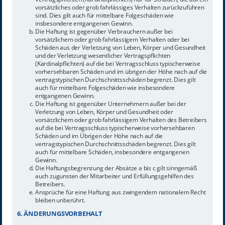
vorsätzliches oder grob fahrlässiges Verhalten zurückzuführen
sind. Dies gilt auch für mittelbare Folgeschäden wie
insbesondere entgangenen Gewinn.
Die Haftung ist gegenüber Verbrauchern außer bei
vorsätzlichem oder grob fahrlässigem Verhalten oder bei
Schäden aus der Verletzung von Leben, Körper und Gesundheit
und der Verletzung wesentlicher Vertragspflichten
(Kardinalpflichten) auf die bei Vertragsschluss typischerweise
vorhersehbaren Schäden und im übrigen der Höhe nach auf die
vertragstypischen Durchschnittsschäden begrenzt. Dies gilt
auch für mittelbare Folgeschäden wie insbesondere
entgangenen Gewinn.
Die Haftung ist gegenüber Unternehmern außer bei der
Verletzung von Leben, Körper und Gesundheit oder
vorsätzlichem oder grob fahrlässigem Verhalten des Betreibers
auf die bei Vertragsschluss typischerweise vorhersehbaren
Schäden und im Übrigen der Höhe nach auf die
vertragstypischen Durchschnittsschäden begrenzt. Dies gilt
auch für mittelbare Schäden, insbesondere entgangenen
Gewinn.
Die Haftungsbegrenzung der Absätze a bis c gilt sinngemäß
auch zugunsten der Mitarbeiter und Erfüllungsgehilfen des
Betreibers.
Ansprüche für eine Haftung aus zwingendem nationalem Recht
bleiben unberührt.
6. ÄNDERUNGSVORBEHALT