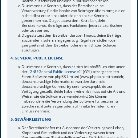
Boards ausschließen und dir ein Hausverbot erteilen.
Du nimmst zur Kenntnis, dass der Betreiber keine
Verantwortung für die Inhalte von Beiträgen übernimmt, die er
nicht selbst erstellt hat oder die er nicht zur Kenntnis
genommen hat. Du gestattest dem Betreiber, dein
Benutzerkonto, Beiträge und Funktionen jederzeit zu löschen
oder zu sperren.
Du gestattest dem Betreiber darüber hinaus, deine Beiträge
abzuändern, sofern sie gegen o. g. Regeln verstoßen oder
geeignet sind, dem Betreiber oder einem Dritten Schaden
zuzufügen.
4. GENERAL PUBLIC LICENSE
Du nimmst zur Kenntnis, dass es sich bei phpBB um eine unter
der „
GNU General Public License v2
“ (GPL) bereitgestellten
Foren-Software von phpBB Limited (www.phpbb.com) handelt;
deutschsprachige Informationen werden durch die
deutschsprachige Community unter www.phpbb.de zur
Verfügung gestellt. Beide haben keinen Einfluss auf die Art und
Weise, wie die Software verwendet wird. Sie können
insbesondere die Verwendung der Software für bestimmte
Zwecke nicht untersagen oder auf Inhalte fremder Foren
Einfluss nehmen.
5. GEWÄHRLEISTUNG
Der Betreiber haftet mit Ausnahme der Verletzung von Leben,
Körper und Gesundheit und der Verletzung wesentlicher
Vertragspflichten (Kardinalpflichten) nur für Schäden, die auf ein