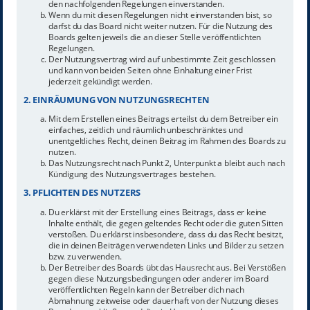
den nachfolgenden Regelungen einverstanden.
Wenn du mit diesen Regelungen nicht einverstanden bist, so
darfst du das Board nicht weiter nutzen. Für die Nutzung des
Boards gelten jeweils die an dieser Stelle veröffentlichten
Regelungen.
Der Nutzungsvertrag wird auf unbestimmte Zeit geschlossen
und kann von beiden Seiten ohne Einhaltung einer Frist
jederzeit gekündigt werden.
2. EINRÄUMUNG VON NUTZUNGSRECHTEN
Mit dem Erstellen eines Beitrags erteilst du dem Betreiber ein
einfaches, zeitlich und räumlich unbeschränktes und
unentgeltliches Recht, deinen Beitrag im Rahmen des Boards zu
nutzen.
Das Nutzungsrecht nach Punkt 2, Unterpunkt a bleibt auch nach
Kündigung des Nutzungsvertrages bestehen.
3. PFLICHTEN DES NUTZERS
Du erklärst mit der Erstellung eines Beitrags, dass er keine
Inhalte enthält, die gegen geltendes Recht oder die guten Sitten
verstoßen. Du erklärst insbesondere, dass du das Recht besitzt,
die in deinen Beiträgen verwendeten Links und Bilder zu setzen
bzw. zu verwenden.
Der Betreiber des Boards übt das Hausrecht aus. Bei Verstößen
gegen diese Nutzungsbedingungen oder anderer im Board
veröffentlichten Regeln kann der Betreiber dich nach
Abmahnung zeitweise oder dauerhaft von der Nutzung dieses