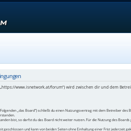
dingungen
 („https://www.isnetwork.at/forum“) wird zwischen dir und dem Betre
m Folgenden „das Board“) schließt du einen Nutzungsvertrag mit dem Betreiber des B
rstanden.
den bist, so darfst du das Board nicht weiter nutzen. Für die Nutzung des Boards ge
t geschlossen und kann von beiden Seiten ohne Einhaltung einer Frist jederzeit ge