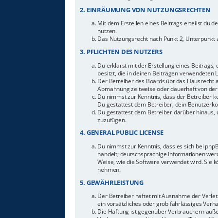
2. EINRÄUMUNG VON NUTZUNGSRECHTEN
Mit dem Erstellen eines Beitrags erteilst du 
nutzen.
Das Nutzungsrecht nach Punkt 2, Unterpunkt 
3. PFLICHTEN DES NUTZERS
Du erklärst mit der Erstellung eines Beitrags,
besitzt, die in deinen Beiträgen verwendeten 
Der Betreiber des Boards übt das Hausrecht 
Abmahnung zeitweise oder dauerhaft von der 
Du nimmst zur Kenntnis, dass der Betreiber ke
Du gestattest dem Betreiber, dein Benutzerkon
Du gestattest dem Betreiber darüber hinaus, 
zuzufügen.
4. GENERAL PUBLIC LICENSE
Du nimmst zur Kenntnis, dass es sich bei php
handelt; deutschsprachige Informationen werd
Weise, wie die Software verwendet wird. Sie 
nehmen.
5. GEWÄHRLEISTUNG
Der Betreiber haftet mit Ausnahme der Verletz
ein vorsätzliches oder grob fahrlässiges Ver
Die Haftung ist gegenüber Verbrauchern auße