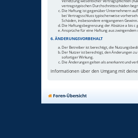
Verletzung wesentlicher Vertragspflichten (Ka
vertragstypischen Durchschnittsschäden begr
Die Haftung ist gegenüber Unternehmern außer
bei Vertragsschluss typischerweise vorherseh
Schäden, insbesondere entgangenen Gewinn.
Die Haftungsbegrenzung der Absätze a bis c g
Ansprüche für eine Haftung aus zwingendem n
6. ÄNDERUNGSVORBEHALT
Der Betreiber ist berechtigt, die Nutzungsbe
Der Nutzer ist berechtigt, den Änderungen zu
sofortiger Wirkung.
Die Änderungen gelten als anerkannt und ver
Informationen über den Umgang mit deinen
Foren-Übersicht