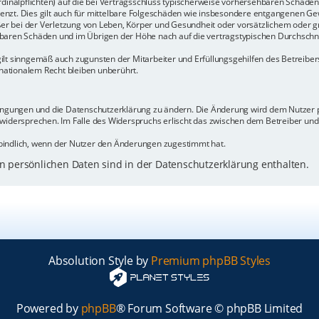
rdinalpflichten) auf die bei Vertragsschluss typischerweise vorhersehbaren Schäde
enzt. Dies gilt auch für mittelbare Folgeschäden wie insbesondere entgangenen Ge
 bei der Verletzung von Leben, Körper und Gesundheit oder vorsätzlichem oder gr
baren Schäden und im Übrigen der Höhe nach auf die vertragstypischen Durchschnit
ilt sinngemäß auch zugunsten der Mitarbeiter und Erfüllungsgehilfen des Betreiber
ationalem Recht bleiben unberührt.
dingungen und die Datenschutzerklärung zu ändern. Die Änderung wird dem Nutzer pe
 widersprechen. Im Falle des Widerspruchs erlischt das zwischen dem Betreiber un
bindlich, wenn der Nutzer den Änderungen zugestimmt hat.
 persönlichen Daten sind in der Datenschutzerklärung enthalten.
Absolution Style by
Premium phpBB Styles
Powered by
phpBB
® Forum Software © phpBB Limited