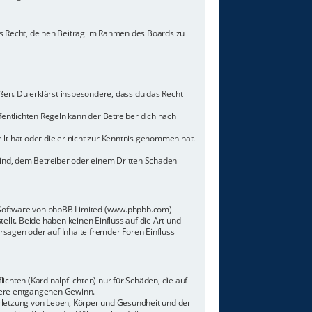
hes Recht, deinen Beitrag im Rahmen des Boards zu
toßen. Du erklärst insbesondere, dass du das Recht
ntlichten Regeln kann der Betreiber dich nach
llt hat oder die er nicht zur Kenntnis genommen hat.
sind, dem Betreiber oder einem Dritten Schaden
n-Software von phpBB Limited (www.phpbb.com)
lt. Beide haben keinen Einfluss auf die Art und
sagen oder auf Inhalte fremder Foren Einfluss
chten (Kardinalpflichten) nur für Schäden, die auf
ndere entgangenen Gewinn.
rletzung von Leben, Körper und Gesundheit und der