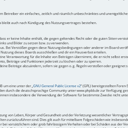
dem Betreiber ein einfaches, zeitlich und räumlich unbeschränktes und unentgeltlic
a bleibt auch nach Kündigung des Nutzungsvertrages bestehen.
 dass er keine Inhalte enthält, die gegen geltendes Recht oder die guten Sitten vers
Links und Bilder zu setzen bzw. zu verwenden.
aus. Bei Verstößen gegen diese Nutzungsbedingungen oder anderer im Board veröffe
Nutzung dieses Boards ausschließen und dir ein Hausverbot erteilen.
ine Verantwortung für die Inhalte von Beiträgen übernimmt, die er nicht selbst erste
to, Beiträge und Funktionen jederzeit zu löschen oder zu sperren.
deine Beiträge abzuändern, sofern sie gegen o. g. Regeln verstoßen oder geeignet 
BB um eine unter der „
GNU General Public License v2
“ (GPL) bereitgestellten Fore
en durch die deutschsprachige Community unter www.phpbb.de zur Verfügung gestel
können insbesondere die Verwendung der Software für bestimmte Zwecke nicht unter
ung von Leben, Körper und Gesundheit und der Verletzung wesentlicher Vertragspfli
halten zurückzuführen sind. Dies gilt auch für mittelbare Folgeschäden wie insbeso
r bei vorsätzlichem oder grob fahrlässigem Verhalten oder bei Schäden aus der Ve