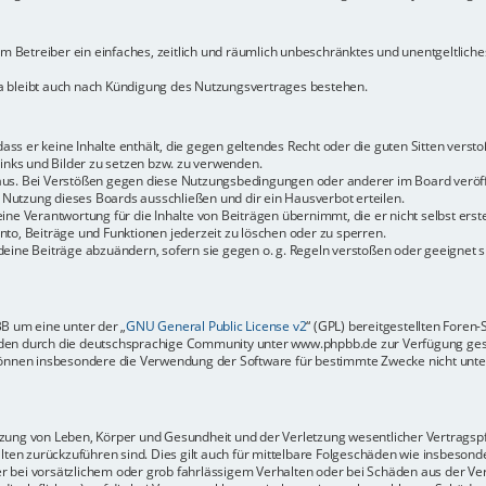
dem Betreiber ein einfaches, zeitlich und räumlich unbeschränktes und unentgeltlic
a bleibt auch nach Kündigung des Nutzungsvertrages bestehen.
 dass er keine Inhalte enthält, die gegen geltendes Recht oder die guten Sitten vers
Links und Bilder zu setzen bzw. zu verwenden.
aus. Bei Verstößen gegen diese Nutzungsbedingungen oder anderer im Board veröffe
Nutzung dieses Boards ausschließen und dir ein Hausverbot erteilen.
ine Verantwortung für die Inhalte von Beiträgen übernimmt, die er nicht selbst erste
to, Beiträge und Funktionen jederzeit zu löschen oder zu sperren.
deine Beiträge abzuändern, sofern sie gegen o. g. Regeln verstoßen oder geeignet 
BB um eine unter der „
GNU General Public License v2
“ (GPL) bereitgestellten Fore
en durch die deutschsprachige Community unter www.phpbb.de zur Verfügung gestel
können insbesondere die Verwendung der Software für bestimmte Zwecke nicht unter
ung von Leben, Körper und Gesundheit und der Verletzung wesentlicher Vertragspfli
halten zurückzuführen sind. Dies gilt auch für mittelbare Folgeschäden wie insbeso
r bei vorsätzlichem oder grob fahrlässigem Verhalten oder bei Schäden aus der Ve