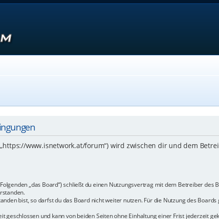
dingungen
 („https://www.isnetwork.at/forum“) wird zwischen dir und dem Betre
m Folgenden „das Board“) schließt du einen Nutzungsvertrag mit dem Betreiber des B
rstanden.
den bist, so darfst du das Board nicht weiter nutzen. Für die Nutzung des Boards ge
t geschlossen und kann von beiden Seiten ohne Einhaltung einer Frist jederzeit ge