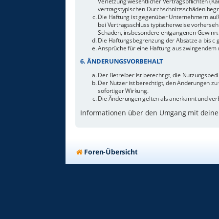
Verletzung wesentlicher Vertragspflichten (Ka
vertragstypischen Durchschnittsschäden begr
Die Haftung ist gegenüber Unternehmern außer
bei Vertragsschluss typischerweise vorherseh
Schäden, insbesondere entgangenen Gewinn.
Die Haftungsbegrenzung der Absätze a bis c g
Ansprüche für eine Haftung aus zwingendem n
6. ÄNDERUNGSVORBEHALT
Der Betreiber ist berechtigt, die Nutzungsbe
Der Nutzer ist berechtigt, den Änderungen zu
sofortiger Wirkung.
Die Änderungen gelten als anerkannt und ver
Informationen über den Umgang mit deinen
Foren-Übersicht