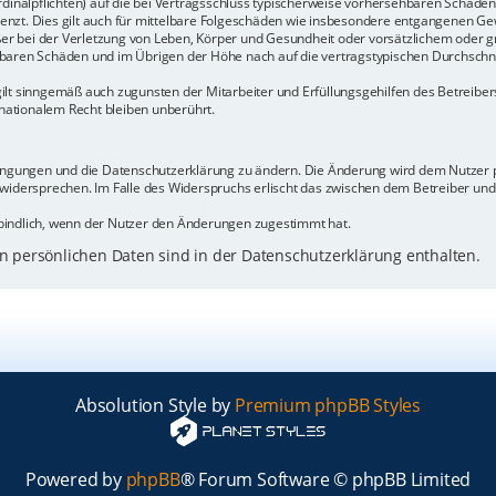
rdinalpflichten) auf die bei Vertragsschluss typischerweise vorhersehbaren Schäde
enzt. Dies gilt auch für mittelbare Folgeschäden wie insbesondere entgangenen Ge
 bei der Verletzung von Leben, Körper und Gesundheit oder vorsätzlichem oder gr
baren Schäden und im Übrigen der Höhe nach auf die vertragstypischen Durchschnit
ilt sinngemäß auch zugunsten der Mitarbeiter und Erfüllungsgehilfen des Betreiber
ationalem Recht bleiben unberührt.
dingungen und die Datenschutzerklärung zu ändern. Die Änderung wird dem Nutzer pe
 widersprechen. Im Falle des Widerspruchs erlischt das zwischen dem Betreiber un
bindlich, wenn der Nutzer den Änderungen zugestimmt hat.
 persönlichen Daten sind in der Datenschutzerklärung enthalten.
Absolution Style by
Premium phpBB Styles
Powered by
phpBB
® Forum Software © phpBB Limited