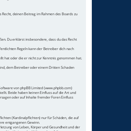
hes Recht, deinen Beitrag im Rahmen des Boards zu
toßen. Du erklärst insbesondere, dass du das Recht
ntlichten Regeln kann der Betreiber dich nach
llt hat oder die er nicht zur Kenntnis genommen hat.
sind, dem Betreiber oder einem Dritten Schaden
n-Software von phpBB Limited (www.phpbb.com)
lt. Beide haben keinen Einfluss auf die Art und
sagen oder auf Inhalte fremder Foren Einfluss
chten (Kardinalpflichten) nur für Schäden, die auf
ndere entgangenen Gewinn.
rletzung von Leben, Körper und Gesundheit und der