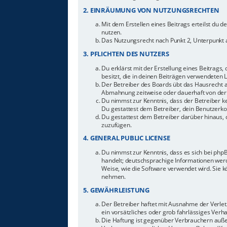
2. EINRÄUMUNG VON NUTZUNGSRECHTEN
Mit dem Erstellen eines Beitrags erteilst du 
nutzen.
Das Nutzungsrecht nach Punkt 2, Unterpunkt 
3. PFLICHTEN DES NUTZERS
Du erklärst mit der Erstellung eines Beitrags,
besitzt, die in deinen Beiträgen verwendeten 
Der Betreiber des Boards übt das Hausrecht 
Abmahnung zeitweise oder dauerhaft von der 
Du nimmst zur Kenntnis, dass der Betreiber ke
Du gestattest dem Betreiber, dein Benutzerkon
Du gestattest dem Betreiber darüber hinaus, 
zuzufügen.
4. GENERAL PUBLIC LICENSE
Du nimmst zur Kenntnis, dass es sich bei php
handelt; deutschsprachige Informationen werd
Weise, wie die Software verwendet wird. Sie 
nehmen.
5. GEWÄHRLEISTUNG
Der Betreiber haftet mit Ausnahme der Verletz
ein vorsätzliches oder grob fahrlässiges Ver
Die Haftung ist gegenüber Verbrauchern auße