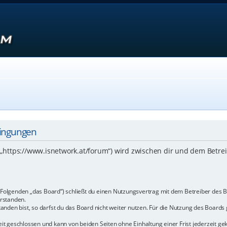
dingungen
 („https://www.isnetwork.at/forum“) wird zwischen dir und dem Betre
m Folgenden „das Board“) schließt du einen Nutzungsvertrag mit dem Betreiber des B
rstanden.
den bist, so darfst du das Board nicht weiter nutzen. Für die Nutzung des Boards ge
t geschlossen und kann von beiden Seiten ohne Einhaltung einer Frist jederzeit ge