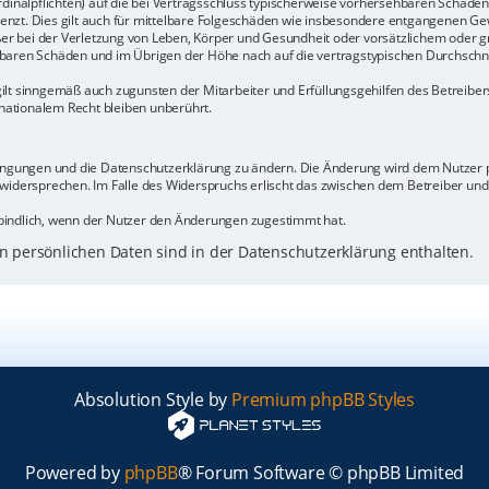
rdinalpflichten) auf die bei Vertragsschluss typischerweise vorhersehbaren Schäde
enzt. Dies gilt auch für mittelbare Folgeschäden wie insbesondere entgangenen Ge
 bei der Verletzung von Leben, Körper und Gesundheit oder vorsätzlichem oder gr
baren Schäden und im Übrigen der Höhe nach auf die vertragstypischen Durchschnit
ilt sinngemäß auch zugunsten der Mitarbeiter und Erfüllungsgehilfen des Betreiber
ationalem Recht bleiben unberührt.
dingungen und die Datenschutzerklärung zu ändern. Die Änderung wird dem Nutzer pe
 widersprechen. Im Falle des Widerspruchs erlischt das zwischen dem Betreiber un
bindlich, wenn der Nutzer den Änderungen zugestimmt hat.
 persönlichen Daten sind in der Datenschutzerklärung enthalten.
Absolution Style by
Premium phpBB Styles
Powered by
phpBB
® Forum Software © phpBB Limited