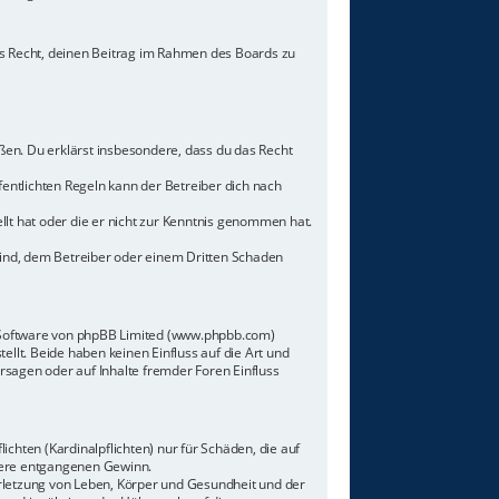
hes Recht, deinen Beitrag im Rahmen des Boards zu
toßen. Du erklärst insbesondere, dass du das Recht
ntlichten Regeln kann der Betreiber dich nach
llt hat oder die er nicht zur Kenntnis genommen hat.
sind, dem Betreiber oder einem Dritten Schaden
n-Software von phpBB Limited (www.phpbb.com)
lt. Beide haben keinen Einfluss auf die Art und
sagen oder auf Inhalte fremder Foren Einfluss
chten (Kardinalpflichten) nur für Schäden, die auf
ndere entgangenen Gewinn.
rletzung von Leben, Körper und Gesundheit und der