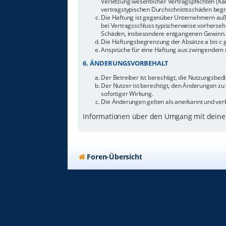
Verletzung wesentlicher Vertragspflichten (Ka
vertragstypischen Durchschnittsschäden begr
Die Haftung ist gegenüber Unternehmern außer
bei Vertragsschluss typischerweise vorherseh
Schäden, insbesondere entgangenen Gewinn.
Die Haftungsbegrenzung der Absätze a bis c g
Ansprüche für eine Haftung aus zwingendem n
6. ÄNDERUNGSVORBEHALT
Der Betreiber ist berechtigt, die Nutzungsbe
Der Nutzer ist berechtigt, den Änderungen zu
sofortiger Wirkung.
Die Änderungen gelten als anerkannt und ver
Informationen über den Umgang mit deinen
Foren-Übersicht