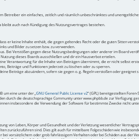
dem Betreiber ein einfaches, zeitlich und räumlich unbeschränktes und unentgeltlic
a bleibt auch nach Kündigung des Nutzungsvertrages bestehen.
 dass er keine Inhalte enthält, die gegen geltendes Recht oder die guten Sitten vers
Links und Bilder zu setzen bzw. zu verwenden.
aus. Bei Verstößen gegen diese Nutzungsbedingungen oder anderer im Board veröffe
Nutzung dieses Boards ausschließen und dir ein Hausverbot erteilen.
ine Verantwortung für die Inhalte von Beiträgen übernimmt, die er nicht selbst erste
to, Beiträge und Funktionen jederzeit zu löschen oder zu sperren.
deine Beiträge abzuändern, sofern sie gegen o. g. Regeln verstoßen oder geeignet 
BB um eine unter der „
GNU General Public License v2
“ (GPL) bereitgestellten Fore
en durch die deutschsprachige Community unter www.phpbb.de zur Verfügung gestel
können insbesondere die Verwendung der Software für bestimmte Zwecke nicht unter
ung von Leben, Körper und Gesundheit und der Verletzung wesentlicher Vertragspfli
halten zurückzuführen sind. Dies gilt auch für mittelbare Folgeschäden wie insbeso
r bei vorsätzlichem oder grob fahrlässigem Verhalten oder bei Schäden aus der Ve