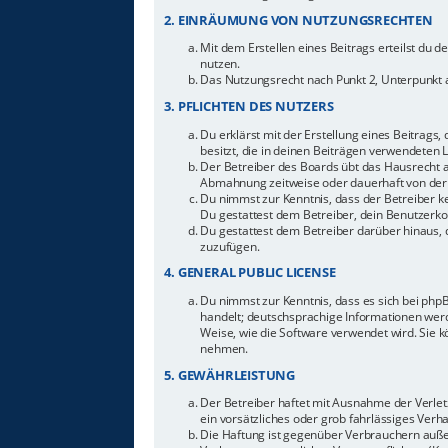
2. EINRÄUMUNG VON NUTZUNGSRECHTEN
Mit dem Erstellen eines Beitrags erteilst du 
nutzen.
Das Nutzungsrecht nach Punkt 2, Unterpunkt 
3. PFLICHTEN DES NUTZERS
Du erklärst mit der Erstellung eines Beitrags,
besitzt, die in deinen Beiträgen verwendeten 
Der Betreiber des Boards übt das Hausrecht 
Abmahnung zeitweise oder dauerhaft von der 
Du nimmst zur Kenntnis, dass der Betreiber ke
Du gestattest dem Betreiber, dein Benutzerkon
Du gestattest dem Betreiber darüber hinaus, 
zuzufügen.
4. GENERAL PUBLIC LICENSE
Du nimmst zur Kenntnis, dass es sich bei php
handelt; deutschsprachige Informationen werd
Weise, wie die Software verwendet wird. Sie 
nehmen.
5. GEWÄHRLEISTUNG
Der Betreiber haftet mit Ausnahme der Verletz
ein vorsätzliches oder grob fahrlässiges Ver
Die Haftung ist gegenüber Verbrauchern auße