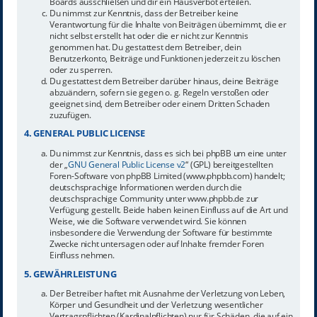
Boards ausschließen und dir ein Hausverbot erteilen.
Du nimmst zur Kenntnis, dass der Betreiber keine
Verantwortung für die Inhalte von Beiträgen übernimmt, die er
nicht selbst erstellt hat oder die er nicht zur Kenntnis
genommen hat. Du gestattest dem Betreiber, dein
Benutzerkonto, Beiträge und Funktionen jederzeit zu löschen
oder zu sperren.
Du gestattest dem Betreiber darüber hinaus, deine Beiträge
abzuändern, sofern sie gegen o. g. Regeln verstoßen oder
geeignet sind, dem Betreiber oder einem Dritten Schaden
zuzufügen.
4. GENERAL PUBLIC LICENSE
Du nimmst zur Kenntnis, dass es sich bei phpBB um eine unter
der „
GNU General Public License v2
“ (GPL) bereitgestellten
Foren-Software von phpBB Limited (www.phpbb.com) handelt;
deutschsprachige Informationen werden durch die
deutschsprachige Community unter www.phpbb.de zur
Verfügung gestellt. Beide haben keinen Einfluss auf die Art und
Weise, wie die Software verwendet wird. Sie können
insbesondere die Verwendung der Software für bestimmte
Zwecke nicht untersagen oder auf Inhalte fremder Foren
Einfluss nehmen.
5. GEWÄHRLEISTUNG
Der Betreiber haftet mit Ausnahme der Verletzung von Leben,
Körper und Gesundheit und der Verletzung wesentlicher
Vertragspflichten (Kardinalpflichten) nur für Schäden, die auf ein