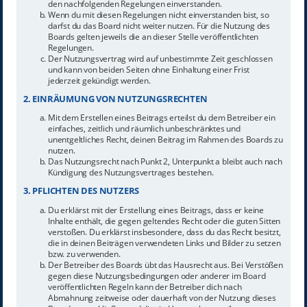
den nachfolgenden Regelungen einverstanden.
Wenn du mit diesen Regelungen nicht einverstanden bist, so
darfst du das Board nicht weiter nutzen. Für die Nutzung des
Boards gelten jeweils die an dieser Stelle veröffentlichten
Regelungen.
Der Nutzungsvertrag wird auf unbestimmte Zeit geschlossen
und kann von beiden Seiten ohne Einhaltung einer Frist
jederzeit gekündigt werden.
2. EINRÄUMUNG VON NUTZUNGSRECHTEN
Mit dem Erstellen eines Beitrags erteilst du dem Betreiber ein
einfaches, zeitlich und räumlich unbeschränktes und
unentgeltliches Recht, deinen Beitrag im Rahmen des Boards zu
nutzen.
Das Nutzungsrecht nach Punkt 2, Unterpunkt a bleibt auch nach
Kündigung des Nutzungsvertrages bestehen.
3. PFLICHTEN DES NUTZERS
Du erklärst mit der Erstellung eines Beitrags, dass er keine
Inhalte enthält, die gegen geltendes Recht oder die guten Sitten
verstoßen. Du erklärst insbesondere, dass du das Recht besitzt,
die in deinen Beiträgen verwendeten Links und Bilder zu setzen
bzw. zu verwenden.
Der Betreiber des Boards übt das Hausrecht aus. Bei Verstößen
gegen diese Nutzungsbedingungen oder anderer im Board
veröffentlichten Regeln kann der Betreiber dich nach
Abmahnung zeitweise oder dauerhaft von der Nutzung dieses