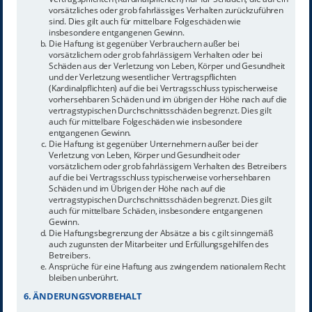
vorsätzliches oder grob fahrlässiges Verhalten zurückzuführen
sind. Dies gilt auch für mittelbare Folgeschäden wie
insbesondere entgangenen Gewinn.
Die Haftung ist gegenüber Verbrauchern außer bei
vorsätzlichem oder grob fahrlässigem Verhalten oder bei
Schäden aus der Verletzung von Leben, Körper und Gesundheit
und der Verletzung wesentlicher Vertragspflichten
(Kardinalpflichten) auf die bei Vertragsschluss typischerweise
vorhersehbaren Schäden und im übrigen der Höhe nach auf die
vertragstypischen Durchschnittsschäden begrenzt. Dies gilt
auch für mittelbare Folgeschäden wie insbesondere
entgangenen Gewinn.
Die Haftung ist gegenüber Unternehmern außer bei der
Verletzung von Leben, Körper und Gesundheit oder
vorsätzlichem oder grob fahrlässigem Verhalten des Betreibers
auf die bei Vertragsschluss typischerweise vorhersehbaren
Schäden und im Übrigen der Höhe nach auf die
vertragstypischen Durchschnittsschäden begrenzt. Dies gilt
auch für mittelbare Schäden, insbesondere entgangenen
Gewinn.
Die Haftungsbegrenzung der Absätze a bis c gilt sinngemäß
auch zugunsten der Mitarbeiter und Erfüllungsgehilfen des
Betreibers.
Ansprüche für eine Haftung aus zwingendem nationalem Recht
bleiben unberührt.
6. ÄNDERUNGSVORBEHALT