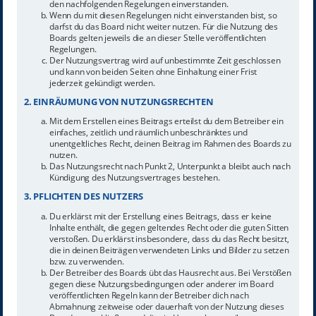
den nachfolgenden Regelungen einverstanden.
Wenn du mit diesen Regelungen nicht einverstanden bist, so
darfst du das Board nicht weiter nutzen. Für die Nutzung des
Boards gelten jeweils die an dieser Stelle veröffentlichten
Regelungen.
Der Nutzungsvertrag wird auf unbestimmte Zeit geschlossen
und kann von beiden Seiten ohne Einhaltung einer Frist
jederzeit gekündigt werden.
2. EINRÄUMUNG VON NUTZUNGSRECHTEN
Mit dem Erstellen eines Beitrags erteilst du dem Betreiber ein
einfaches, zeitlich und räumlich unbeschränktes und
unentgeltliches Recht, deinen Beitrag im Rahmen des Boards zu
nutzen.
Das Nutzungsrecht nach Punkt 2, Unterpunkt a bleibt auch nach
Kündigung des Nutzungsvertrages bestehen.
3. PFLICHTEN DES NUTZERS
Du erklärst mit der Erstellung eines Beitrags, dass er keine
Inhalte enthält, die gegen geltendes Recht oder die guten Sitten
verstoßen. Du erklärst insbesondere, dass du das Recht besitzt,
die in deinen Beiträgen verwendeten Links und Bilder zu setzen
bzw. zu verwenden.
Der Betreiber des Boards übt das Hausrecht aus. Bei Verstößen
gegen diese Nutzungsbedingungen oder anderer im Board
veröffentlichten Regeln kann der Betreiber dich nach
Abmahnung zeitweise oder dauerhaft von der Nutzung dieses