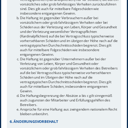
vorsätzliches oder grob fahrlässiges Verhalten zurückzuführen
sind. Dies gilt auch für mittelbare Folgeschäden wie
insbesondere entgangenen Gewinn.
Die Haftung ist gegenüber Verbrauchern außer bei
vorsätzlichem oder grob fahrlässigem Verhalten oder bei
Schäden aus der Verletzung von Leben, Körper und Gesundheit
und der Verletzung wesentlicher Vertragspflichten
(Kardinalpflichten) auf die bei Vertragsschluss typischerweise
vorhersehbaren Schäden und im übrigen der Höhe nach auf die
vertragstypischen Durchschnittsschäden begrenzt. Dies gilt
auch für mittelbare Folgeschäden wie insbesondere
entgangenen Gewinn.
Die Haftung ist gegenüber Unternehmern außer bei der
Verletzung von Leben, Körper und Gesundheit oder
vorsätzlichem oder grob fahrlässigem Verhalten des Betreibers
auf die bei Vertragsschluss typischerweise vorhersehbaren
Schäden und im Übrigen der Höhe nach auf die
vertragstypischen Durchschnittsschäden begrenzt. Dies gilt
auch für mittelbare Schäden, insbesondere entgangenen
Gewinn.
Die Haftungsbegrenzung der Absätze a bis c gilt sinngemäß
auch zugunsten der Mitarbeiter und Erfüllungsgehilfen des
Betreibers.
Ansprüche für eine Haftung aus zwingendem nationalem Recht
bleiben unberührt.
6. ÄNDERUNGSVORBEHALT