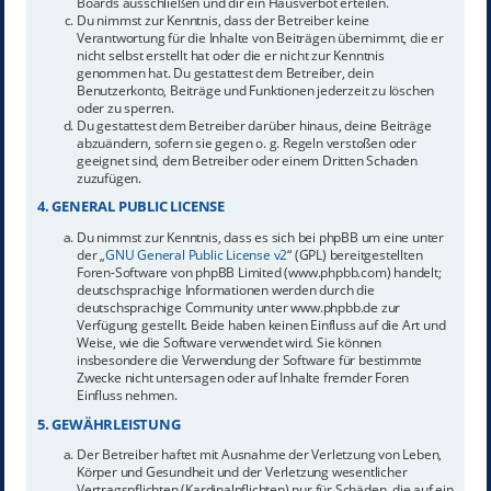
Boards ausschließen und dir ein Hausverbot erteilen.
Du nimmst zur Kenntnis, dass der Betreiber keine
Verantwortung für die Inhalte von Beiträgen übernimmt, die er
nicht selbst erstellt hat oder die er nicht zur Kenntnis
genommen hat. Du gestattest dem Betreiber, dein
Benutzerkonto, Beiträge und Funktionen jederzeit zu löschen
oder zu sperren.
Du gestattest dem Betreiber darüber hinaus, deine Beiträge
abzuändern, sofern sie gegen o. g. Regeln verstoßen oder
geeignet sind, dem Betreiber oder einem Dritten Schaden
zuzufügen.
4. GENERAL PUBLIC LICENSE
Du nimmst zur Kenntnis, dass es sich bei phpBB um eine unter
der „
GNU General Public License v2
“ (GPL) bereitgestellten
Foren-Software von phpBB Limited (www.phpbb.com) handelt;
deutschsprachige Informationen werden durch die
deutschsprachige Community unter www.phpbb.de zur
Verfügung gestellt. Beide haben keinen Einfluss auf die Art und
Weise, wie die Software verwendet wird. Sie können
insbesondere die Verwendung der Software für bestimmte
Zwecke nicht untersagen oder auf Inhalte fremder Foren
Einfluss nehmen.
5. GEWÄHRLEISTUNG
Der Betreiber haftet mit Ausnahme der Verletzung von Leben,
Körper und Gesundheit und der Verletzung wesentlicher
Vertragspflichten (Kardinalpflichten) nur für Schäden, die auf ein