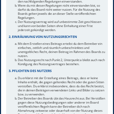
den nachfolgenden Regelungen einverstanden.
Wenn du mit diesen Regelungen nicht einverstanden bist, so
darfst du das Board nicht weiter nutzen. Für die Nutzung des
Boards gelten jeweils die an dieser Stelle veröffentlichten
Regelungen.
Der Nutzungsvertrag wird auf unbestimmte Zeit geschlossen
und kann von beiden Seiten ohne Einhaltung einer Frist
jederzeit gekündigt werden.
2. EINRÄUMUNG VON NUTZUNGSRECHTEN
Mit dem Erstellen eines Beitrags erteilst du dem Betreiber ein
einfaches, zeitlich und räumlich unbeschränktes und
unentgeltliches Recht, deinen Beitrag im Rahmen des Boards zu
nutzen.
Das Nutzungsrecht nach Punkt 2, Unterpunkt a bleibt auch nach
Kündigung des Nutzungsvertrages bestehen.
3. PFLICHTEN DES NUTZERS
Du erklärst mit der Erstellung eines Beitrags, dass er keine
Inhalte enthält, die gegen geltendes Recht oder die guten Sitten
verstoßen. Du erklärst insbesondere, dass du das Recht besitzt,
die in deinen Beiträgen verwendeten Links und Bilder zu setzen
bzw. zu verwenden.
Der Betreiber des Boards übt das Hausrecht aus. Bei Verstößen
gegen diese Nutzungsbedingungen oder anderer im Board
veröffentlichten Regeln kann der Betreiber dich nach
Abmahnung zeitweise oder dauerhaft von der Nutzung dieses