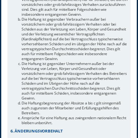
vorsätzliches oder grob fahrlässiges Verhalten zurückzuführen
sind. Dies gilt auch für mittelbare Folgeschäden wie
insbesondere entgangenen Gewinn.
Die Haftung ist gegenüber Verbrauchern außer bei
vorsätzlichem oder grob fahrlässigem Verhalten oder bei
Schäden aus der Verletzung von Leben, Körper und Gesundheit
und der Verletzung wesentlicher Vertragspflichten
(Kardinalpflichten) auf die bei Vertragsschluss typischerweise
vorhersehbaren Schäden und im übrigen der Höhe nach auf die
vertragstypischen Durchschnittsschäden begrenzt. Dies gilt
auch für mittelbare Folgeschäden wie insbesondere
entgangenen Gewinn.
Die Haftung ist gegenüber Unternehmern außer bei der
Verletzung von Leben, Körper und Gesundheit oder
vorsätzlichem oder grob fahrlässigem Verhalten des Betreibers
auf die bei Vertragsschluss typischerweise vorhersehbaren
Schäden und im Übrigen der Höhe nach auf die
vertragstypischen Durchschnittsschäden begrenzt. Dies gilt
auch für mittelbare Schäden, insbesondere entgangenen
Gewinn.
Die Haftungsbegrenzung der Absätze a bis c gilt sinngemäß
auch zugunsten der Mitarbeiter und Erfüllungsgehilfen des
Betreibers.
Ansprüche für eine Haftung aus zwingendem nationalem Recht
bleiben unberührt.
6. ÄNDERUNGSVORBEHALT