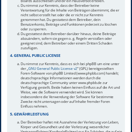
Boards ausschließen und dir ein Hausverbot erteilen.
Du nimmst zur Kenntnis, dass der Betreiber keine
Verantwortung für die Inhalte von Beiträgen übernimmt, die er
nicht selbst erstellt hat oder die er nicht zur Kenntnis
genommen hat. Du gestattest dem Betreiber, dein
Benutzerkonto, Beiträge und Funktionen jederzeit zu löschen
oder zu sperren.
Du gestattest dem Betreiber darüber hinaus, deine Beiträge
abzuändern, sofern sie gegen o. g. Regeln verstoßen oder
geeignet sind, dem Betreiber oder einem Dritten Schaden
zuzufügen.
4. GENERAL PUBLIC LICENSE
Du nimmst zur Kenntnis, dass es sich bei phpBB um eine unter
der „
GNU General Public License v2
“ (GPL) bereitgestellten
Foren-Software von phpBB Limited (www.phpbb.com) handelt;
deutschsprachige Informationen werden durch die
deutschsprachige Community unter www.phpbb.de zur
Verfügung gestellt. Beide haben keinen Einfluss auf die Art und
Weise, wie die Software verwendet wird. Sie können
insbesondere die Verwendung der Software für bestimmte
Zwecke nicht untersagen oder auf Inhalte fremder Foren
Einfluss nehmen.
5. GEWÄHRLEISTUNG
Der Betreiber haftet mit Ausnahme der Verletzung von Leben,
Körper und Gesundheit und der Verletzung wesentlicher
Vertragspflichten (Kardinalpflichten) nur für Schäden, die auf ein