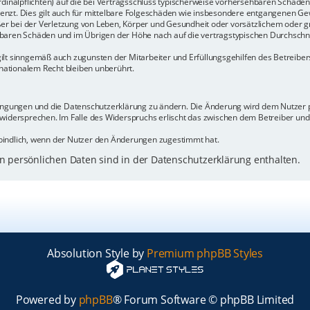
rdinalpflichten) auf die bei Vertragsschluss typischerweise vorhersehbaren Schäde
enzt. Dies gilt auch für mittelbare Folgeschäden wie insbesondere entgangenen Ge
 bei der Verletzung von Leben, Körper und Gesundheit oder vorsätzlichem oder gr
baren Schäden und im Übrigen der Höhe nach auf die vertragstypischen Durchschnit
ilt sinngemäß auch zugunsten der Mitarbeiter und Erfüllungsgehilfen des Betreiber
ationalem Recht bleiben unberührt.
dingungen und die Datenschutzerklärung zu ändern. Die Änderung wird dem Nutzer pe
 widersprechen. Im Falle des Widerspruchs erlischt das zwischen dem Betreiber un
bindlich, wenn der Nutzer den Änderungen zugestimmt hat.
 persönlichen Daten sind in der Datenschutzerklärung enthalten.
Absolution Style by
Premium phpBB Styles
Powered by
phpBB
® Forum Software © phpBB Limited