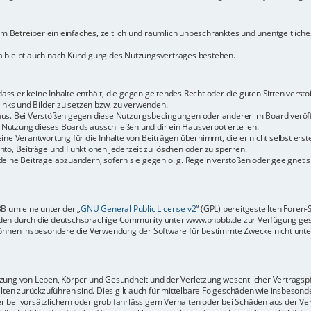
dem Betreiber ein einfaches, zeitlich und räumlich unbeschränktes und unentgeltlic
a bleibt auch nach Kündigung des Nutzungsvertrages bestehen.
 dass er keine Inhalte enthält, die gegen geltendes Recht oder die guten Sitten vers
Links und Bilder zu setzen bzw. zu verwenden.
aus. Bei Verstößen gegen diese Nutzungsbedingungen oder anderer im Board veröffe
Nutzung dieses Boards ausschließen und dir ein Hausverbot erteilen.
ine Verantwortung für die Inhalte von Beiträgen übernimmt, die er nicht selbst erste
to, Beiträge und Funktionen jederzeit zu löschen oder zu sperren.
deine Beiträge abzuändern, sofern sie gegen o. g. Regeln verstoßen oder geeignet 
BB um eine unter der „
GNU General Public License v2
“ (GPL) bereitgestellten Fore
en durch die deutschsprachige Community unter www.phpbb.de zur Verfügung gestel
können insbesondere die Verwendung der Software für bestimmte Zwecke nicht unter
ung von Leben, Körper und Gesundheit und der Verletzung wesentlicher Vertragspfli
halten zurückzuführen sind. Dies gilt auch für mittelbare Folgeschäden wie insbeso
r bei vorsätzlichem oder grob fahrlässigem Verhalten oder bei Schäden aus der Ve