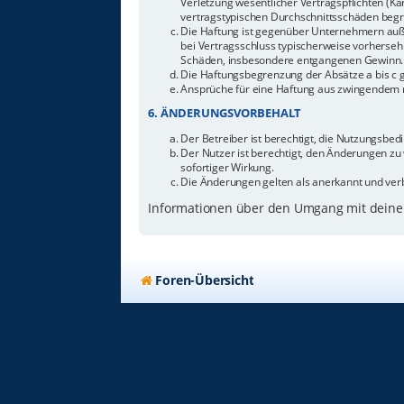
Verletzung wesentlicher Vertragspflichten (Ka
vertragstypischen Durchschnittsschäden begr
Die Haftung ist gegenüber Unternehmern außer
bei Vertragsschluss typischerweise vorherseh
Schäden, insbesondere entgangenen Gewinn.
Die Haftungsbegrenzung der Absätze a bis c g
Ansprüche für eine Haftung aus zwingendem n
6. ÄNDERUNGSVORBEHALT
Der Betreiber ist berechtigt, die Nutzungsbe
Der Nutzer ist berechtigt, den Änderungen zu
sofortiger Wirkung.
Die Änderungen gelten als anerkannt und ver
Informationen über den Umgang mit deinen
Foren-Übersicht