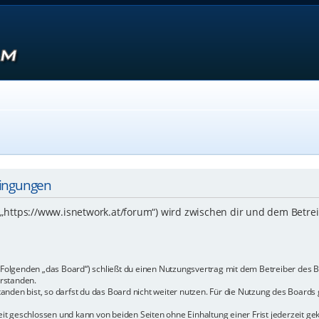
dingungen
 („https://www.isnetwork.at/forum“) wird zwischen dir und dem Betre
m Folgenden „das Board“) schließt du einen Nutzungsvertrag mit dem Betreiber des B
rstanden.
den bist, so darfst du das Board nicht weiter nutzen. Für die Nutzung des Boards ge
t geschlossen und kann von beiden Seiten ohne Einhaltung einer Frist jederzeit ge