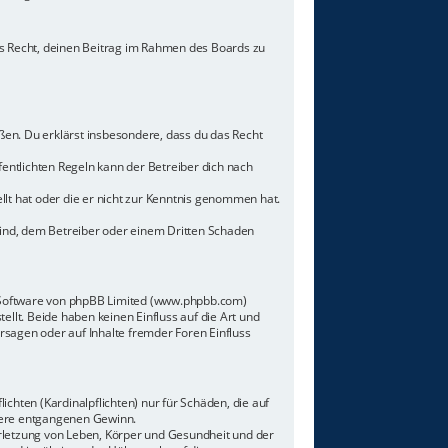
hes Recht, deinen Beitrag im Rahmen des Boards zu
toßen. Du erklärst insbesondere, dass du das Recht
ntlichten Regeln kann der Betreiber dich nach
llt hat oder die er nicht zur Kenntnis genommen hat.
sind, dem Betreiber oder einem Dritten Schaden
n-Software von phpBB Limited (www.phpbb.com)
lt. Beide haben keinen Einfluss auf die Art und
sagen oder auf Inhalte fremder Foren Einfluss
chten (Kardinalpflichten) nur für Schäden, die auf
ndere entgangenen Gewinn.
rletzung von Leben, Körper und Gesundheit und der