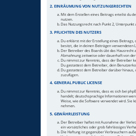
2. EINRÄUMUNG VON NUTZUNGSRECHTEN
Mit dem Erstellen eines Beitrags erteilst du 
nutzen.
Das Nutzungsrecht nach Punkt 2, Unterpunkt 
3. PFLICHTEN DES NUTZERS
Du erklärst mit der Erstellung eines Beitrags,
besitzt, die in deinen Beiträgen verwendeten 
Der Betreiber des Boards übt das Hausrecht 
Abmahnung zeitweise oder dauerhaft von der 
Du nimmst zur Kenntnis, dass der Betreiber ke
Du gestattest dem Betreiber, dein Benutzerkon
Du gestattest dem Betreiber darüber hinaus, 
zuzufügen.
4. GENERAL PUBLIC LICENSE
Du nimmst zur Kenntnis, dass es sich bei php
handelt; deutschsprachige Informationen werd
Weise, wie die Software verwendet wird. Sie 
nehmen.
5. GEWÄHRLEISTUNG
Der Betreiber haftet mit Ausnahme der Verletz
ein vorsätzliches oder grob fahrlässiges Ver
Die Haftung ist gegenüber Verbrauchern auße