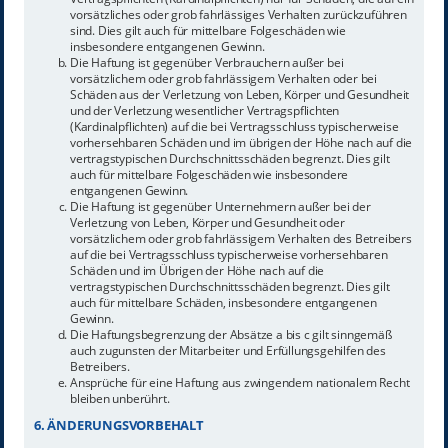
vorsätzliches oder grob fahrlässiges Verhalten zurückzuführen
sind. Dies gilt auch für mittelbare Folgeschäden wie
insbesondere entgangenen Gewinn.
Die Haftung ist gegenüber Verbrauchern außer bei
vorsätzlichem oder grob fahrlässigem Verhalten oder bei
Schäden aus der Verletzung von Leben, Körper und Gesundheit
und der Verletzung wesentlicher Vertragspflichten
(Kardinalpflichten) auf die bei Vertragsschluss typischerweise
vorhersehbaren Schäden und im übrigen der Höhe nach auf die
vertragstypischen Durchschnittsschäden begrenzt. Dies gilt
auch für mittelbare Folgeschäden wie insbesondere
entgangenen Gewinn.
Die Haftung ist gegenüber Unternehmern außer bei der
Verletzung von Leben, Körper und Gesundheit oder
vorsätzlichem oder grob fahrlässigem Verhalten des Betreibers
auf die bei Vertragsschluss typischerweise vorhersehbaren
Schäden und im Übrigen der Höhe nach auf die
vertragstypischen Durchschnittsschäden begrenzt. Dies gilt
auch für mittelbare Schäden, insbesondere entgangenen
Gewinn.
Die Haftungsbegrenzung der Absätze a bis c gilt sinngemäß
auch zugunsten der Mitarbeiter und Erfüllungsgehilfen des
Betreibers.
Ansprüche für eine Haftung aus zwingendem nationalem Recht
bleiben unberührt.
6. ÄNDERUNGSVORBEHALT