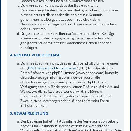
Boards ausschließen und dir ein Hausverbot erteilen.
Du nimmst zur Kenntnis, dass der Betreiber keine
Verantwortung für die Inhalte von Beiträgen übernimmt, die er
nicht selbst erstellt hat oder die er nicht zur Kenntnis
genommen hat. Du gestattest dem Betreiber, dein
Benutzerkonto, Beiträge und Funktionen jederzeit zu löschen
oder zu sperren.
Du gestattest dem Betreiber darüber hinaus, deine Beiträge
abzuändern, sofern sie gegen o. g. Regeln verstoßen oder
geeignet sind, dem Betreiber oder einem Dritten Schaden
zuzufügen.
4. GENERAL PUBLIC LICENSE
Du nimmst zur Kenntnis, dass es sich bei phpBB um eine unter
der „
GNU General Public License v2
“ (GPL) bereitgestellten
Foren-Software von phpBB Limited (www.phpbb.com) handelt;
deutschsprachige Informationen werden durch die
deutschsprachige Community unter www.phpbb.de zur
Verfügung gestellt. Beide haben keinen Einfluss auf die Art und
Weise, wie die Software verwendet wird. Sie können
insbesondere die Verwendung der Software für bestimmte
Zwecke nicht untersagen oder auf Inhalte fremder Foren
Einfluss nehmen.
5. GEWÄHRLEISTUNG
Der Betreiber haftet mit Ausnahme der Verletzung von Leben,
Körper und Gesundheit und der Verletzung wesentlicher
Vertragspflichten (Kardinalpflichten) nur für Schäden, die auf ein