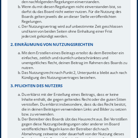
den nachfolgenden Regelungen einverstanden.
Wenn du mit diesen Regelungen nicht einverstanden bist, so
darfst du das Board nicht weiter nutzen. Für die Nutzung des
Boards gelten jeweils die an dieser Stelle veröffentlichten
Regelungen.
Der Nutzungsvertrag wird auf unbestimmte Zeit geschlossen
und kann von beiden Seiten ohne Einhaltung einer Frist
jederzeit gekündigt werden.
2. EINRÄUMUNG VON NUTZUNGSRECHTEN
Mit dem Erstellen eines Beitrags erteilst du dem Betreiber ein
einfaches, zeitlich und räumlich unbeschränktes und
unentgeltliches Recht, deinen Beitrag im Rahmen des Boards zu
nutzen.
Das Nutzungsrecht nach Punkt 2, Unterpunkt a bleibt auch nach
Kündigung des Nutzungsvertrages bestehen.
3. PFLICHTEN DES NUTZERS
Du erklärst mit der Erstellung eines Beitrags, dass er keine
Inhalte enthält, die gegen geltendes Recht oder die guten Sitten
verstoßen. Du erklärst insbesondere, dass du das Recht besitzt,
die in deinen Beiträgen verwendeten Links und Bilder zu setzen
bzw. zu verwenden.
Der Betreiber des Boards übt das Hausrecht aus. Bei Verstößen
gegen diese Nutzungsbedingungen oder anderer im Board
veröffentlichten Regeln kann der Betreiber dich nach
Abmahnung zeitweise oder dauerhaft von der Nutzung dieses