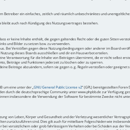
dem Betreiber ein einfaches, zeitlich und räumlich unbeschränktes und unentgeltlic
a bleibt auch nach Kündigung des Nutzungsvertrages bestehen.
 dass er keine Inhalte enthält, die gegen geltendes Recht oder die guten Sitten vers
Links und Bilder zu setzen bzw. zu verwenden.
aus. Bei Verstößen gegen diese Nutzungsbedingungen oder anderer im Board veröffe
Nutzung dieses Boards ausschließen und dir ein Hausverbot erteilen.
ine Verantwortung für die Inhalte von Beiträgen übernimmt, die er nicht selbst erste
to, Beiträge und Funktionen jederzeit zu löschen oder zu sperren.
deine Beiträge abzuändern, sofern sie gegen o. g. Regeln verstoßen oder geeignet 
BB um eine unter der „
GNU General Public License v2
“ (GPL) bereitgestellten Fore
en durch die deutschsprachige Community unter www.phpbb.de zur Verfügung gestel
können insbesondere die Verwendung der Software für bestimmte Zwecke nicht unter
ung von Leben, Körper und Gesundheit und der Verletzung wesentlicher Vertragspfli
halten zurückzuführen sind. Dies gilt auch für mittelbare Folgeschäden wie insbeso
r bei vorsätzlichem oder grob fahrlässigem Verhalten oder bei Schäden aus der Ve