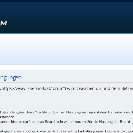
dingungen
 („https://www.isnetwork.at/forum“) wird zwischen dir und dem Betre
m Folgenden „das Board“) schließt du einen Nutzungsvertrag mit dem Betreiber des B
rstanden.
den bist, so darfst du das Board nicht weiter nutzen. Für die Nutzung des Boards ge
t geschlossen und kann von beiden Seiten ohne Einhaltung einer Frist jederzeit ge