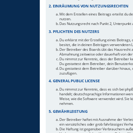
2. EINRÄUMUNG VON NUTZUNGSRECHTEN
Mit dem Erstellen eines Beitrags erteilst du 
nutzen.
Das Nutzungsrecht nach Punkt 2, Unterpunkt 
3. PFLICHTEN DES NUTZERS
Du erklärst mit der Erstellung eines Beitrags,
besitzt, die in deinen Beiträgen verwendeten 
Der Betreiber des Boards übt das Hausrecht 
Abmahnung zeitweise oder dauerhaft von der 
Du nimmst zur Kenntnis, dass der Betreiber ke
Du gestattest dem Betreiber, dein Benutzerkon
Du gestattest dem Betreiber darüber hinaus, 
zuzufügen.
4. GENERAL PUBLIC LICENSE
Du nimmst zur Kenntnis, dass es sich bei php
handelt; deutschsprachige Informationen werd
Weise, wie die Software verwendet wird. Sie 
nehmen.
5. GEWÄHRLEISTUNG
Der Betreiber haftet mit Ausnahme der Verletz
ein vorsätzliches oder grob fahrlässiges Ver
Die Haftung ist gegenüber Verbrauchern auße