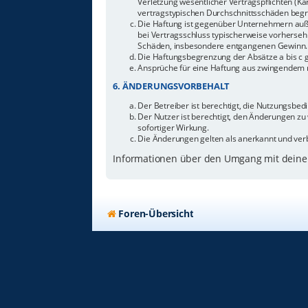
Verletzung wesentlicher Vertragspflichten (Ka
vertragstypischen Durchschnittsschäden begr
Die Haftung ist gegenüber Unternehmern außer
bei Vertragsschluss typischerweise vorherseh
Schäden, insbesondere entgangenen Gewinn.
Die Haftungsbegrenzung der Absätze a bis c g
Ansprüche für eine Haftung aus zwingendem n
6. ÄNDERUNGSVORBEHALT
Der Betreiber ist berechtigt, die Nutzungsbe
Der Nutzer ist berechtigt, den Änderungen zu
sofortiger Wirkung.
Die Änderungen gelten als anerkannt und ver
Informationen über den Umgang mit deinen
Foren-Übersicht