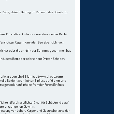
hes Recht, deinen Beitrag im Rahmen des Boards zu
toßen. Du erklärst insbesondere, dass du das Recht
ntlichten Regeln kann der Betreiber dich nach
llt hat oder die er nicht zur Kenntnis genommen hat.
sind, dem Betreiber oder einem Dritten Schaden
n-Software von phpBB Limited (www.phpbb.com)
lt. Beide haben keinen Einfluss auf die Art und
sagen oder auf Inhalte fremder Foren Einfluss
chten (Kardinalpflichten) nur für Schäden, die auf
ndere entgangenen Gewinn.
rletzung von Leben, Körper und Gesundheit und der