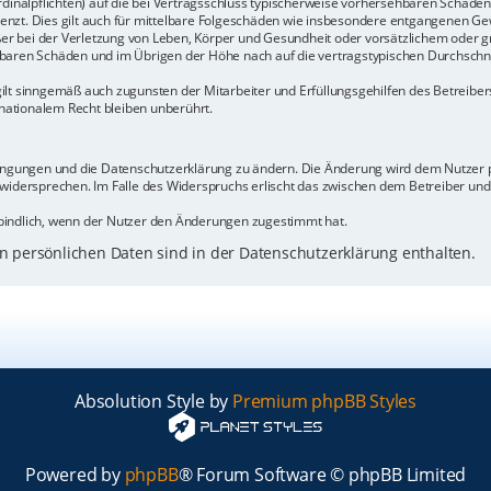
rdinalpflichten) auf die bei Vertragsschluss typischerweise vorhersehbaren Schäde
enzt. Dies gilt auch für mittelbare Folgeschäden wie insbesondere entgangenen Ge
 bei der Verletzung von Leben, Körper und Gesundheit oder vorsätzlichem oder gr
baren Schäden und im Übrigen der Höhe nach auf die vertragstypischen Durchschnit
ilt sinngemäß auch zugunsten der Mitarbeiter und Erfüllungsgehilfen des Betreiber
ationalem Recht bleiben unberührt.
dingungen und die Datenschutzerklärung zu ändern. Die Änderung wird dem Nutzer pe
 widersprechen. Im Falle des Widerspruchs erlischt das zwischen dem Betreiber un
bindlich, wenn der Nutzer den Änderungen zugestimmt hat.
 persönlichen Daten sind in der Datenschutzerklärung enthalten.
Absolution Style by
Premium phpBB Styles
Powered by
phpBB
® Forum Software © phpBB Limited