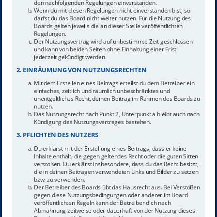
den nachfolgenden Regelungen einverstanden.
Wenn du mit diesen Regelungen nicht einverstanden bist, so
darfst du das Board nicht weiter nutzen. Für die Nutzung des
Boards gelten jeweils die an dieser Stelle veröffentlichten
Regelungen.
Der Nutzungsvertrag wird auf unbestimmte Zeit geschlossen
und kann von beiden Seiten ohne Einhaltung einer Frist
jederzeit gekündigt werden.
2. EINRÄUMUNG VON NUTZUNGSRECHTEN
Mit dem Erstellen eines Beitrags erteilst du dem Betreiber ein
einfaches, zeitlich und räumlich unbeschränktes und
unentgeltliches Recht, deinen Beitrag im Rahmen des Boards zu
nutzen.
Das Nutzungsrecht nach Punkt 2, Unterpunkt a bleibt auch nach
Kündigung des Nutzungsvertrages bestehen.
3. PFLICHTEN DES NUTZERS
Du erklärst mit der Erstellung eines Beitrags, dass er keine
Inhalte enthält, die gegen geltendes Recht oder die guten Sitten
verstoßen. Du erklärst insbesondere, dass du das Recht besitzt,
die in deinen Beiträgen verwendeten Links und Bilder zu setzen
bzw. zu verwenden.
Der Betreiber des Boards übt das Hausrecht aus. Bei Verstößen
gegen diese Nutzungsbedingungen oder anderer im Board
veröffentlichten Regeln kann der Betreiber dich nach
Abmahnung zeitweise oder dauerhaft von der Nutzung dieses