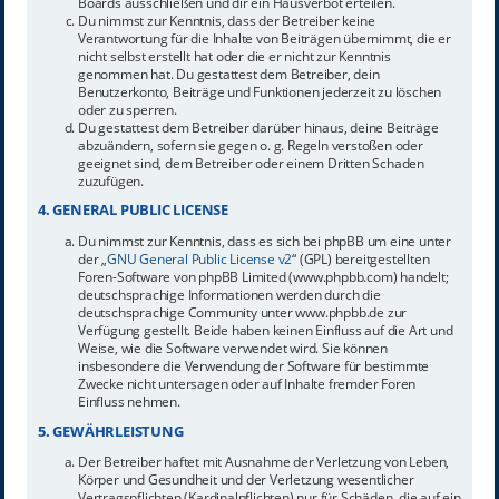
Boards ausschließen und dir ein Hausverbot erteilen.
Du nimmst zur Kenntnis, dass der Betreiber keine
Verantwortung für die Inhalte von Beiträgen übernimmt, die er
nicht selbst erstellt hat oder die er nicht zur Kenntnis
genommen hat. Du gestattest dem Betreiber, dein
Benutzerkonto, Beiträge und Funktionen jederzeit zu löschen
oder zu sperren.
Du gestattest dem Betreiber darüber hinaus, deine Beiträge
abzuändern, sofern sie gegen o. g. Regeln verstoßen oder
geeignet sind, dem Betreiber oder einem Dritten Schaden
zuzufügen.
4. GENERAL PUBLIC LICENSE
Du nimmst zur Kenntnis, dass es sich bei phpBB um eine unter
der „
GNU General Public License v2
“ (GPL) bereitgestellten
Foren-Software von phpBB Limited (www.phpbb.com) handelt;
deutschsprachige Informationen werden durch die
deutschsprachige Community unter www.phpbb.de zur
Verfügung gestellt. Beide haben keinen Einfluss auf die Art und
Weise, wie die Software verwendet wird. Sie können
insbesondere die Verwendung der Software für bestimmte
Zwecke nicht untersagen oder auf Inhalte fremder Foren
Einfluss nehmen.
5. GEWÄHRLEISTUNG
Der Betreiber haftet mit Ausnahme der Verletzung von Leben,
Körper und Gesundheit und der Verletzung wesentlicher
Vertragspflichten (Kardinalpflichten) nur für Schäden, die auf ein