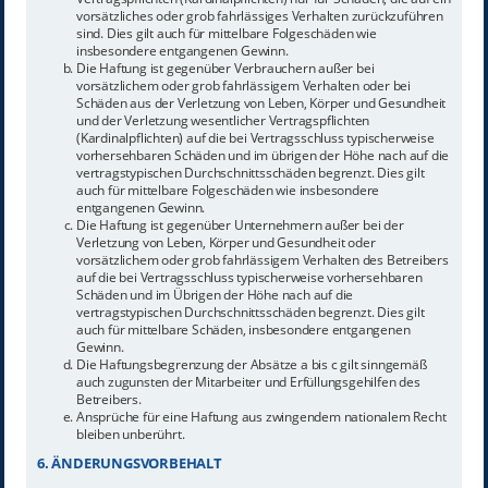
vorsätzliches oder grob fahrlässiges Verhalten zurückzuführen
sind. Dies gilt auch für mittelbare Folgeschäden wie
insbesondere entgangenen Gewinn.
Die Haftung ist gegenüber Verbrauchern außer bei
vorsätzlichem oder grob fahrlässigem Verhalten oder bei
Schäden aus der Verletzung von Leben, Körper und Gesundheit
und der Verletzung wesentlicher Vertragspflichten
(Kardinalpflichten) auf die bei Vertragsschluss typischerweise
vorhersehbaren Schäden und im übrigen der Höhe nach auf die
vertragstypischen Durchschnittsschäden begrenzt. Dies gilt
auch für mittelbare Folgeschäden wie insbesondere
entgangenen Gewinn.
Die Haftung ist gegenüber Unternehmern außer bei der
Verletzung von Leben, Körper und Gesundheit oder
vorsätzlichem oder grob fahrlässigem Verhalten des Betreibers
auf die bei Vertragsschluss typischerweise vorhersehbaren
Schäden und im Übrigen der Höhe nach auf die
vertragstypischen Durchschnittsschäden begrenzt. Dies gilt
auch für mittelbare Schäden, insbesondere entgangenen
Gewinn.
Die Haftungsbegrenzung der Absätze a bis c gilt sinngemäß
auch zugunsten der Mitarbeiter und Erfüllungsgehilfen des
Betreibers.
Ansprüche für eine Haftung aus zwingendem nationalem Recht
bleiben unberührt.
6. ÄNDERUNGSVORBEHALT