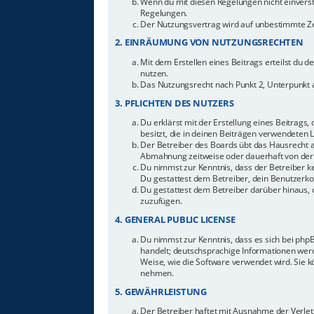
Wenn du mit diesen Regelungen nicht einverstan
Regelungen.
Der Nutzungsvertrag wird auf unbestimmte Zei
2. EINRÄUMUNG VON NUTZUNGSRECHTEN
Mit dem Erstellen eines Beitrags erteilst du 
nutzen.
Das Nutzungsrecht nach Punkt 2, Unterpunkt 
3. PFLICHTEN DES NUTZERS
Du erklärst mit der Erstellung eines Beitrags,
besitzt, die in deinen Beiträgen verwendeten 
Der Betreiber des Boards übt das Hausrecht 
Abmahnung zeitweise oder dauerhaft von der 
Du nimmst zur Kenntnis, dass der Betreiber ke
Du gestattest dem Betreiber, dein Benutzerkon
Du gestattest dem Betreiber darüber hinaus, 
zuzufügen.
4. GENERAL PUBLIC LICENSE
Du nimmst zur Kenntnis, dass es sich bei php
handelt; deutschsprachige Informationen werd
Weise, wie die Software verwendet wird. Sie 
nehmen.
5. GEWÄHRLEISTUNG
Der Betreiber haftet mit Ausnahme der Verletz