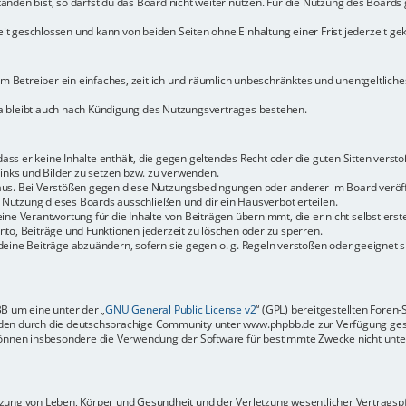
den bist, so darfst du das Board nicht weiter nutzen. Für die Nutzung des Boards ge
t geschlossen und kann von beiden Seiten ohne Einhaltung einer Frist jederzeit ge
dem Betreiber ein einfaches, zeitlich und räumlich unbeschränktes und unentgeltlic
a bleibt auch nach Kündigung des Nutzungsvertrages bestehen.
 dass er keine Inhalte enthält, die gegen geltendes Recht oder die guten Sitten vers
Links und Bilder zu setzen bzw. zu verwenden.
aus. Bei Verstößen gegen diese Nutzungsbedingungen oder anderer im Board veröffe
Nutzung dieses Boards ausschließen und dir ein Hausverbot erteilen.
ine Verantwortung für die Inhalte von Beiträgen übernimmt, die er nicht selbst erste
to, Beiträge und Funktionen jederzeit zu löschen oder zu sperren.
deine Beiträge abzuändern, sofern sie gegen o. g. Regeln verstoßen oder geeignet 
BB um eine unter der „
GNU General Public License v2
“ (GPL) bereitgestellten Fore
en durch die deutschsprachige Community unter www.phpbb.de zur Verfügung gestel
können insbesondere die Verwendung der Software für bestimmte Zwecke nicht unter
ung von Leben, Körper und Gesundheit und der Verletzung wesentlicher Vertragspfli