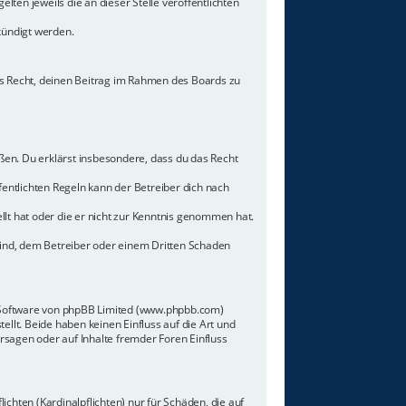
lten jeweils die an dieser Stelle veröffentlichten
kündigt werden.
hes Recht, deinen Beitrag im Rahmen des Boards zu
toßen. Du erklärst insbesondere, dass du das Recht
ntlichten Regeln kann der Betreiber dich nach
llt hat oder die er nicht zur Kenntnis genommen hat.
sind, dem Betreiber oder einem Dritten Schaden
n-Software von phpBB Limited (www.phpbb.com)
lt. Beide haben keinen Einfluss auf die Art und
sagen oder auf Inhalte fremder Foren Einfluss
chten (Kardinalpflichten) nur für Schäden, die auf