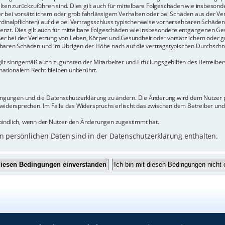
halten zurückzuführen sind. Dies gilt auch für mittelbare Folgeschäden wie insbeso
r bei vorsätzlichem oder grob fahrlässigem Verhalten oder bei Schäden aus der Ve
rdinalpflichten) auf die bei Vertragsschluss typischerweise vorhersehbaren Schäde
enzt. Dies gilt auch für mittelbare Folgeschäden wie insbesondere entgangenen Ge
 bei der Verletzung von Leben, Körper und Gesundheit oder vorsätzlichem oder gr
baren Schäden und im Übrigen der Höhe nach auf die vertragstypischen Durchschnit
ilt sinngemäß auch zugunsten der Mitarbeiter und Erfüllungsgehilfen des Betreiber
ationalem Recht bleiben unberührt.
dingungen und die Datenschutzerklärung zu ändern. Die Änderung wird dem Nutzer pe
 widersprechen. Im Falle des Widerspruchs erlischt das zwischen dem Betreiber un
bindlich, wenn der Nutzer den Änderungen zugestimmt hat.
 persönlichen Daten sind in der Datenschutzerklärung enthalten.