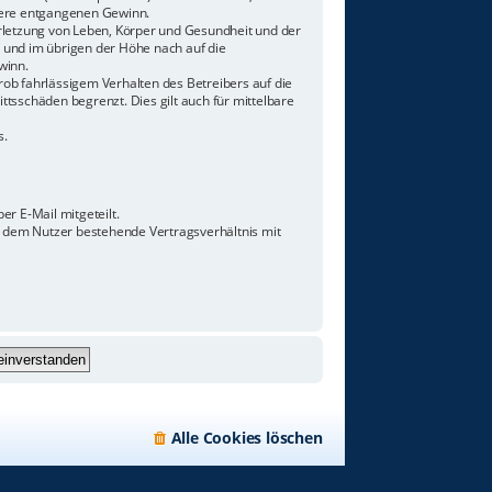
ndere entgangenen Gewinn.
rletzung von Leben, Körper und Gesundheit und der
n und im übrigen der Höhe nach auf die
winn.
ob fahrlässigem Verhalten des Betreibers auf die
tsschäden begrenzt. Dies gilt auch für mittelbare
s.
r E-Mail mitgeteilt.
d dem Nutzer bestehende Vertragsverhältnis mit
Alle Cookies löschen