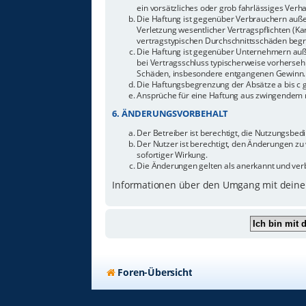
ein vorsätzliches oder grob fahrlässiges Ver
Die Haftung ist gegenüber Verbrauchern auße
Verletzung wesentlicher Vertragspflichten (Ka
vertragstypischen Durchschnittsschäden begr
Die Haftung ist gegenüber Unternehmern außer
bei Vertragsschluss typischerweise vorherseh
Schäden, insbesondere entgangenen Gewinn.
Die Haftungsbegrenzung der Absätze a bis c g
Ansprüche für eine Haftung aus zwingendem n
6. ÄNDERUNGSVORBEHALT
Der Betreiber ist berechtigt, die Nutzungsbe
Der Nutzer ist berechtigt, den Änderungen zu
sofortiger Wirkung.
Die Änderungen gelten als anerkannt und ver
Informationen über den Umgang mit deinen
Foren-Übersicht