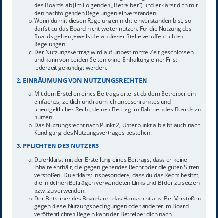
des Boards ab (im Folgenden „Betreiber“) und erklärst dich mit
den nachfolgenden Regelungen einverstanden.
Wenn du mit diesen Regelungen nicht einverstanden bist, so
darfst du das Board nicht weiter nutzen. Für die Nutzung des
Boards gelten jeweils die an dieser Stelle veröffentlichten
Regelungen.
Der Nutzungsvertrag wird auf unbestimmte Zeit geschlossen
und kann von beiden Seiten ohne Einhaltung einer Frist
jederzeit gekündigt werden.
2. EINRÄUMUNG VON NUTZUNGSRECHTEN
Mit dem Erstellen eines Beitrags erteilst du dem Betreiber ein
einfaches, zeitlich und räumlich unbeschränktes und
unentgeltliches Recht, deinen Beitrag im Rahmen des Boards zu
nutzen.
Das Nutzungsrecht nach Punkt 2, Unterpunkt a bleibt auch nach
Kündigung des Nutzungsvertrages bestehen.
3. PFLICHTEN DES NUTZERS
Du erklärst mit der Erstellung eines Beitrags, dass er keine
Inhalte enthält, die gegen geltendes Recht oder die guten Sitten
verstoßen. Du erklärst insbesondere, dass du das Recht besitzt,
die in deinen Beiträgen verwendeten Links und Bilder zu setzen
bzw. zu verwenden.
Der Betreiber des Boards übt das Hausrecht aus. Bei Verstößen
gegen diese Nutzungsbedingungen oder anderer im Board
veröffentlichten Regeln kann der Betreiber dich nach