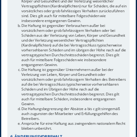
Körper und Gesundheit und der Verletzung wesentlicher
Vertragspflichten (Kardinalpflichten) nur für Schäden, die auf ein
vorsätzliches oder grob fahrlässiges Verhalten zurückzuführen
sind. Dies gilt auch für mittelbare Folgeschäden wie
insbesondere entgangenen Gewinn.
Die Haftung ist gegenüber Verbrauchern außer bei
vorsätzlichem oder grob fahrlässigem Verhalten oder bei
Schäden aus der Verletzung von Leben, Körper und Gesundheit
und der Verletzung wesentlicher Vertragspflichten
(Kardinalpflichten) auf die bei Vertragsschluss typischerweise
vorhersehbaren Schäden und im übrigen der Höhe nach auf die
vertragstypischen Durchschnittsschäden begrenzt. Dies gilt
auch für mittelbare Folgeschäden wie insbesondere
entgangenen Gewinn.
Die Haftung ist gegenüber Unternehmern außer bei der
Verletzung von Leben, Körper und Gesundheit oder
vorsätzlichem oder grob fahrlässigem Verhalten des Betreibers
auf die bei Vertragsschluss typischerweise vorhersehbaren
Schäden und im Übrigen der Höhe nach auf die
vertragstypischen Durchschnittsschäden begrenzt. Dies gilt
auch für mittelbare Schäden, insbesondere entgangenen
Gewinn.
Die Haftungsbegrenzung der Absätze a bis c gilt sinngemäß
auch zugunsten der Mitarbeiter und Erfüllungsgehilfen des
Betreibers.
Ansprüche für eine Haftung aus zwingendem nationalem Recht
bleiben unberührt.
6. ÄNDERUNGSVORBEHALT