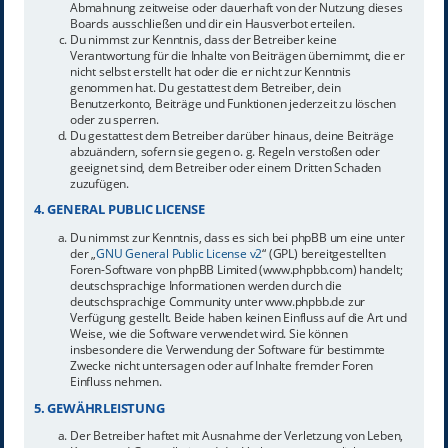
Abmahnung zeitweise oder dauerhaft von der Nutzung dieses
Boards ausschließen und dir ein Hausverbot erteilen.
Du nimmst zur Kenntnis, dass der Betreiber keine
Verantwortung für die Inhalte von Beiträgen übernimmt, die er
nicht selbst erstellt hat oder die er nicht zur Kenntnis
genommen hat. Du gestattest dem Betreiber, dein
Benutzerkonto, Beiträge und Funktionen jederzeit zu löschen
oder zu sperren.
Du gestattest dem Betreiber darüber hinaus, deine Beiträge
abzuändern, sofern sie gegen o. g. Regeln verstoßen oder
geeignet sind, dem Betreiber oder einem Dritten Schaden
zuzufügen.
4. GENERAL PUBLIC LICENSE
Du nimmst zur Kenntnis, dass es sich bei phpBB um eine unter
der „
GNU General Public License v2
“ (GPL) bereitgestellten
Foren-Software von phpBB Limited (www.phpbb.com) handelt;
deutschsprachige Informationen werden durch die
deutschsprachige Community unter www.phpbb.de zur
Verfügung gestellt. Beide haben keinen Einfluss auf die Art und
Weise, wie die Software verwendet wird. Sie können
insbesondere die Verwendung der Software für bestimmte
Zwecke nicht untersagen oder auf Inhalte fremder Foren
Einfluss nehmen.
5. GEWÄHRLEISTUNG
Der Betreiber haftet mit Ausnahme der Verletzung von Leben,