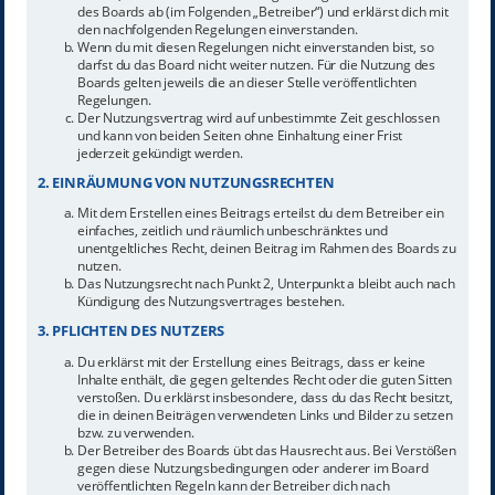
des Boards ab (im Folgenden „Betreiber“) und erklärst dich mit
den nachfolgenden Regelungen einverstanden.
Wenn du mit diesen Regelungen nicht einverstanden bist, so
darfst du das Board nicht weiter nutzen. Für die Nutzung des
Boards gelten jeweils die an dieser Stelle veröffentlichten
Regelungen.
Der Nutzungsvertrag wird auf unbestimmte Zeit geschlossen
und kann von beiden Seiten ohne Einhaltung einer Frist
jederzeit gekündigt werden.
2. EINRÄUMUNG VON NUTZUNGSRECHTEN
Mit dem Erstellen eines Beitrags erteilst du dem Betreiber ein
einfaches, zeitlich und räumlich unbeschränktes und
unentgeltliches Recht, deinen Beitrag im Rahmen des Boards zu
nutzen.
Das Nutzungsrecht nach Punkt 2, Unterpunkt a bleibt auch nach
Kündigung des Nutzungsvertrages bestehen.
3. PFLICHTEN DES NUTZERS
Du erklärst mit der Erstellung eines Beitrags, dass er keine
Inhalte enthält, die gegen geltendes Recht oder die guten Sitten
verstoßen. Du erklärst insbesondere, dass du das Recht besitzt,
die in deinen Beiträgen verwendeten Links und Bilder zu setzen
bzw. zu verwenden.
Der Betreiber des Boards übt das Hausrecht aus. Bei Verstößen
gegen diese Nutzungsbedingungen oder anderer im Board
veröffentlichten Regeln kann der Betreiber dich nach