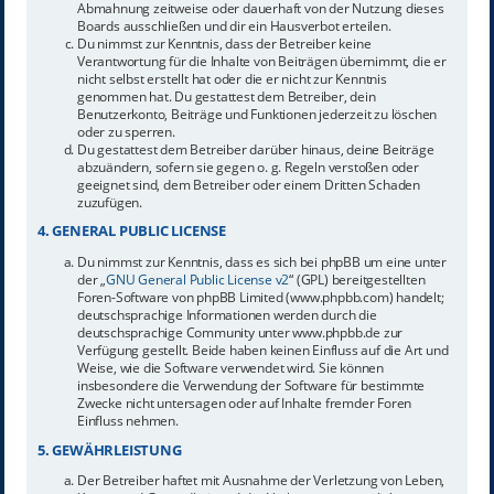
Abmahnung zeitweise oder dauerhaft von der Nutzung dieses
Boards ausschließen und dir ein Hausverbot erteilen.
Du nimmst zur Kenntnis, dass der Betreiber keine
Verantwortung für die Inhalte von Beiträgen übernimmt, die er
nicht selbst erstellt hat oder die er nicht zur Kenntnis
genommen hat. Du gestattest dem Betreiber, dein
Benutzerkonto, Beiträge und Funktionen jederzeit zu löschen
oder zu sperren.
Du gestattest dem Betreiber darüber hinaus, deine Beiträge
abzuändern, sofern sie gegen o. g. Regeln verstoßen oder
geeignet sind, dem Betreiber oder einem Dritten Schaden
zuzufügen.
4. GENERAL PUBLIC LICENSE
Du nimmst zur Kenntnis, dass es sich bei phpBB um eine unter
der „
GNU General Public License v2
“ (GPL) bereitgestellten
Foren-Software von phpBB Limited (www.phpbb.com) handelt;
deutschsprachige Informationen werden durch die
deutschsprachige Community unter www.phpbb.de zur
Verfügung gestellt. Beide haben keinen Einfluss auf die Art und
Weise, wie die Software verwendet wird. Sie können
insbesondere die Verwendung der Software für bestimmte
Zwecke nicht untersagen oder auf Inhalte fremder Foren
Einfluss nehmen.
5. GEWÄHRLEISTUNG
Der Betreiber haftet mit Ausnahme der Verletzung von Leben,