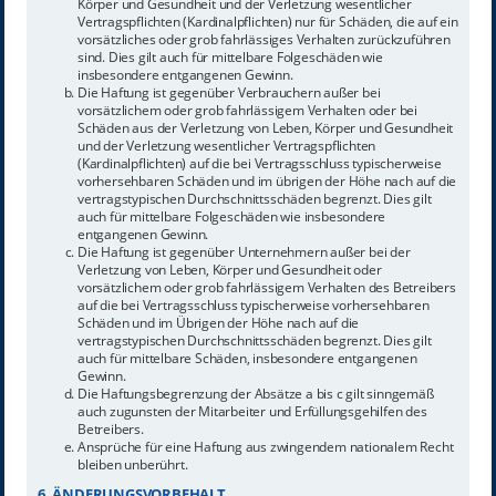
Körper und Gesundheit und der Verletzung wesentlicher
Vertragspflichten (Kardinalpflichten) nur für Schäden, die auf ein
vorsätzliches oder grob fahrlässiges Verhalten zurückzuführen
sind. Dies gilt auch für mittelbare Folgeschäden wie
insbesondere entgangenen Gewinn.
Die Haftung ist gegenüber Verbrauchern außer bei
vorsätzlichem oder grob fahrlässigem Verhalten oder bei
Schäden aus der Verletzung von Leben, Körper und Gesundheit
und der Verletzung wesentlicher Vertragspflichten
(Kardinalpflichten) auf die bei Vertragsschluss typischerweise
vorhersehbaren Schäden und im übrigen der Höhe nach auf die
vertragstypischen Durchschnittsschäden begrenzt. Dies gilt
auch für mittelbare Folgeschäden wie insbesondere
entgangenen Gewinn.
Die Haftung ist gegenüber Unternehmern außer bei der
Verletzung von Leben, Körper und Gesundheit oder
vorsätzlichem oder grob fahrlässigem Verhalten des Betreibers
auf die bei Vertragsschluss typischerweise vorhersehbaren
Schäden und im Übrigen der Höhe nach auf die
vertragstypischen Durchschnittsschäden begrenzt. Dies gilt
auch für mittelbare Schäden, insbesondere entgangenen
Gewinn.
Die Haftungsbegrenzung der Absätze a bis c gilt sinngemäß
auch zugunsten der Mitarbeiter und Erfüllungsgehilfen des
Betreibers.
Ansprüche für eine Haftung aus zwingendem nationalem Recht
bleiben unberührt.
6. ÄNDERUNGSVORBEHALT