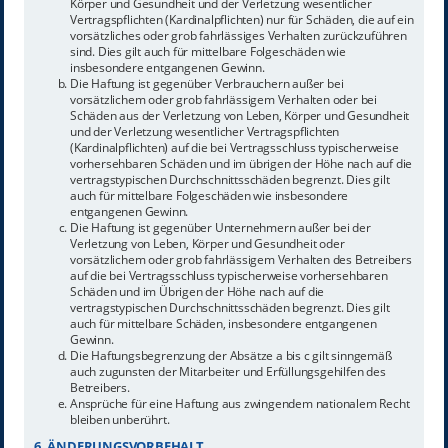
Körper und Gesundheit und der Verletzung wesentlicher
Vertragspflichten (Kardinalpflichten) nur für Schäden, die auf ein
vorsätzliches oder grob fahrlässiges Verhalten zurückzuführen
sind. Dies gilt auch für mittelbare Folgeschäden wie
insbesondere entgangenen Gewinn.
Die Haftung ist gegenüber Verbrauchern außer bei
vorsätzlichem oder grob fahrlässigem Verhalten oder bei
Schäden aus der Verletzung von Leben, Körper und Gesundheit
und der Verletzung wesentlicher Vertragspflichten
(Kardinalpflichten) auf die bei Vertragsschluss typischerweise
vorhersehbaren Schäden und im übrigen der Höhe nach auf die
vertragstypischen Durchschnittsschäden begrenzt. Dies gilt
auch für mittelbare Folgeschäden wie insbesondere
entgangenen Gewinn.
Die Haftung ist gegenüber Unternehmern außer bei der
Verletzung von Leben, Körper und Gesundheit oder
vorsätzlichem oder grob fahrlässigem Verhalten des Betreibers
auf die bei Vertragsschluss typischerweise vorhersehbaren
Schäden und im Übrigen der Höhe nach auf die
vertragstypischen Durchschnittsschäden begrenzt. Dies gilt
auch für mittelbare Schäden, insbesondere entgangenen
Gewinn.
Die Haftungsbegrenzung der Absätze a bis c gilt sinngemäß
auch zugunsten der Mitarbeiter und Erfüllungsgehilfen des
Betreibers.
Ansprüche für eine Haftung aus zwingendem nationalem Recht
bleiben unberührt.
6. ÄNDERUNGSVORBEHALT