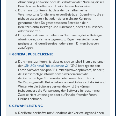
Abmahnung zeitweise oder dauerhaft von der Nutzung dieses
Boards ausschließen und dir ein Hausverbot erteilen.
Du nimmst zur Kenntnis, dass der Betreiber keine
Verantwortung für die Inhalte von Beiträgen übernimmt, die er
nicht selbst erstellt hat oder die er nicht zur Kenntnis
genommen hat. Du gestattest dem Betreiber, dein
Benutzerkonto, Beiträge und Funktionen jederzeit zu löschen
oder zu sperren.
Du gestattest dem Betreiber darüber hinaus, deine Beiträge
abzuändern, sofern sie gegen o. g. Regeln verstoßen oder
geeignet sind, dem Betreiber oder einem Dritten Schaden
zuzufügen.
4. GENERAL PUBLIC LICENSE
Du nimmst zur Kenntnis, dass es sich bei phpBB um eine unter
der „
GNU General Public License v2
“ (GPL) bereitgestellten
Foren-Software von phpBB Limited (www.phpbb.com) handelt;
deutschsprachige Informationen werden durch die
deutschsprachige Community unter www.phpbb.de zur
Verfügung gestellt. Beide haben keinen Einfluss auf die Art und
Weise, wie die Software verwendet wird. Sie können
insbesondere die Verwendung der Software für bestimmte
Zwecke nicht untersagen oder auf Inhalte fremder Foren
Einfluss nehmen.
5. GEWÄHRLEISTUNG
Der Betreiber haftet mit Ausnahme der Verletzung von Leben,