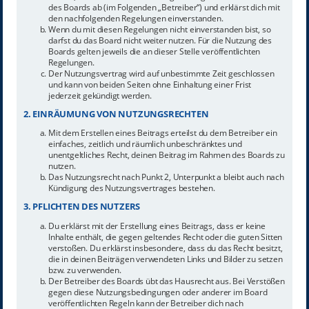
des Boards ab (im Folgenden „Betreiber“) und erklärst dich mit
den nachfolgenden Regelungen einverstanden.
Wenn du mit diesen Regelungen nicht einverstanden bist, so
darfst du das Board nicht weiter nutzen. Für die Nutzung des
Boards gelten jeweils die an dieser Stelle veröffentlichten
Regelungen.
Der Nutzungsvertrag wird auf unbestimmte Zeit geschlossen
und kann von beiden Seiten ohne Einhaltung einer Frist
jederzeit gekündigt werden.
2. EINRÄUMUNG VON NUTZUNGSRECHTEN
Mit dem Erstellen eines Beitrags erteilst du dem Betreiber ein
einfaches, zeitlich und räumlich unbeschränktes und
unentgeltliches Recht, deinen Beitrag im Rahmen des Boards zu
nutzen.
Das Nutzungsrecht nach Punkt 2, Unterpunkt a bleibt auch nach
Kündigung des Nutzungsvertrages bestehen.
3. PFLICHTEN DES NUTZERS
Du erklärst mit der Erstellung eines Beitrags, dass er keine
Inhalte enthält, die gegen geltendes Recht oder die guten Sitten
verstoßen. Du erklärst insbesondere, dass du das Recht besitzt,
die in deinen Beiträgen verwendeten Links und Bilder zu setzen
bzw. zu verwenden.
Der Betreiber des Boards übt das Hausrecht aus. Bei Verstößen
gegen diese Nutzungsbedingungen oder anderer im Board
veröffentlichten Regeln kann der Betreiber dich nach