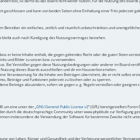
den bist, so darfst du das Board nicht weiter nutzen. Für die Nutzung des Boards ge
t geschlossen und kann von beiden Seiten ohne Einhaltung einer Frist jederzeit ge
dem Betreiber ein einfaches, zeitlich und räumlich unbeschränktes und unentgeltlic
a bleibt auch nach Kündigung des Nutzungsvertrages bestehen.
 dass er keine Inhalte enthält, die gegen geltendes Recht oder die guten Sitten vers
Links und Bilder zu setzen bzw. zu verwenden.
aus. Bei Verstößen gegen diese Nutzungsbedingungen oder anderer im Board veröffe
Nutzung dieses Boards ausschließen und dir ein Hausverbot erteilen.
ine Verantwortung für die Inhalte von Beiträgen übernimmt, die er nicht selbst erste
to, Beiträge und Funktionen jederzeit zu löschen oder zu sperren.
deine Beiträge abzuändern, sofern sie gegen o. g. Regeln verstoßen oder geeignet 
BB um eine unter der „
GNU General Public License v2
“ (GPL) bereitgestellten Fore
en durch die deutschsprachige Community unter www.phpbb.de zur Verfügung gestel
können insbesondere die Verwendung der Software für bestimmte Zwecke nicht unter
ung von Leben, Körper und Gesundheit und der Verletzung wesentlicher Vertragspfli