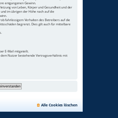
ndere entgangenen Gewinn.
rletzung von Leben, Körper und Gesundheit und der
n und im übrigen der Höhe nach auf die
winn.
ob fahrlässigem Verhalten des Betreibers auf die
tsschäden begrenzt. Dies gilt auch für mittelbare
s.
r E-Mail mitgeteilt.
d dem Nutzer bestehende Vertragsverhältnis mit
Alle Cookies löschen