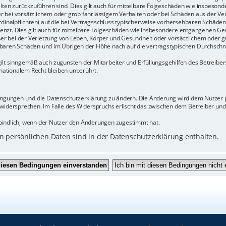
halten zurückzuführen sind. Dies gilt auch für mittelbare Folgeschäden wie insbeso
r bei vorsätzlichem oder grob fahrlässigem Verhalten oder bei Schäden aus der Ve
rdinalpflichten) auf die bei Vertragsschluss typischerweise vorhersehbaren Schäde
enzt. Dies gilt auch für mittelbare Folgeschäden wie insbesondere entgangenen Ge
 bei der Verletzung von Leben, Körper und Gesundheit oder vorsätzlichem oder gr
baren Schäden und im Übrigen der Höhe nach auf die vertragstypischen Durchschnit
ilt sinngemäß auch zugunsten der Mitarbeiter und Erfüllungsgehilfen des Betreiber
ationalem Recht bleiben unberührt.
dingungen und die Datenschutzerklärung zu ändern. Die Änderung wird dem Nutzer pe
 widersprechen. Im Falle des Widerspruchs erlischt das zwischen dem Betreiber un
bindlich, wenn der Nutzer den Änderungen zugestimmt hat.
 persönlichen Daten sind in der Datenschutzerklärung enthalten.