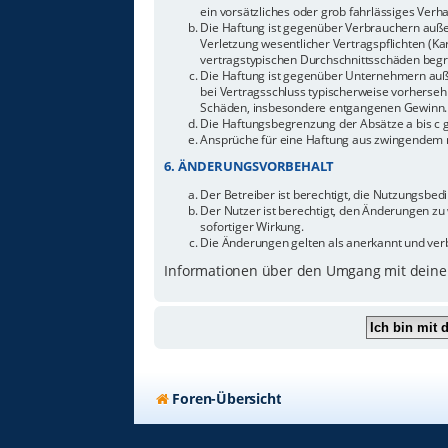
ein vorsätzliches oder grob fahrlässiges Ver
Die Haftung ist gegenüber Verbrauchern auße
Verletzung wesentlicher Vertragspflichten (Ka
vertragstypischen Durchschnittsschäden begr
Die Haftung ist gegenüber Unternehmern außer
bei Vertragsschluss typischerweise vorherseh
Schäden, insbesondere entgangenen Gewinn.
Die Haftungsbegrenzung der Absätze a bis c g
Ansprüche für eine Haftung aus zwingendem n
6. ÄNDERUNGSVORBEHALT
Der Betreiber ist berechtigt, die Nutzungsbe
Der Nutzer ist berechtigt, den Änderungen zu
sofortiger Wirkung.
Die Änderungen gelten als anerkannt und ver
Informationen über den Umgang mit deinen
Foren-Übersicht