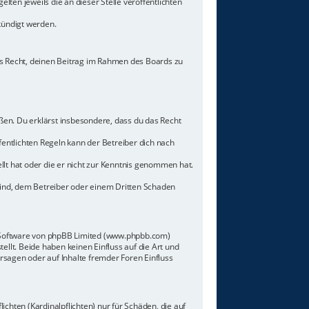
lten jeweils die an dieser Stelle veröffentlichten
kündigt werden.
hes Recht, deinen Beitrag im Rahmen des Boards zu
toßen. Du erklärst insbesondere, dass du das Recht
ntlichten Regeln kann der Betreiber dich nach
llt hat oder die er nicht zur Kenntnis genommen hat.
sind, dem Betreiber oder einem Dritten Schaden
n-Software von phpBB Limited (www.phpbb.com)
lt. Beide haben keinen Einfluss auf die Art und
sagen oder auf Inhalte fremder Foren Einfluss
chten (Kardinalpflichten) nur für Schäden, die auf