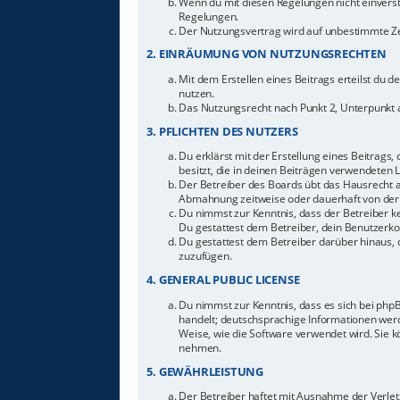
Wenn du mit diesen Regelungen nicht einverstan
Regelungen.
Der Nutzungsvertrag wird auf unbestimmte Zei
2. EINRÄUMUNG VON NUTZUNGSRECHTEN
Mit dem Erstellen eines Beitrags erteilst du 
nutzen.
Das Nutzungsrecht nach Punkt 2, Unterpunkt 
3. PFLICHTEN DES NUTZERS
Du erklärst mit der Erstellung eines Beitrags,
besitzt, die in deinen Beiträgen verwendeten 
Der Betreiber des Boards übt das Hausrecht 
Abmahnung zeitweise oder dauerhaft von der 
Du nimmst zur Kenntnis, dass der Betreiber ke
Du gestattest dem Betreiber, dein Benutzerkon
Du gestattest dem Betreiber darüber hinaus, 
zuzufügen.
4. GENERAL PUBLIC LICENSE
Du nimmst zur Kenntnis, dass es sich bei php
handelt; deutschsprachige Informationen werd
Weise, wie die Software verwendet wird. Sie 
nehmen.
5. GEWÄHRLEISTUNG
Der Betreiber haftet mit Ausnahme der Verletz