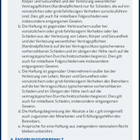
Körper und Gesundheit und der Verletzung wesentlicher
Vertragspflichten (Kardinalpflichten) nur für Schäden, die auf ein
vorsätzliches oder grob fahrlässiges Verhalten zurückzuführen
sind. Dies gilt auch für mittelbare Folgeschäden wie
insbesondere entgangenen Gewinn.
Die Haftung ist gegenüber Verbrauchern außer bei
vorsätzlichem oder grob fahrlässigem Verhalten oder bei
Schäden aus der Verletzung von Leben, Körper und Gesundheit
und der Verletzung wesentlicher Vertragspflichten
(Kardinalpflichten) auf die bei Vertragsschluss typischerweise
vorhersehbaren Schäden und im übrigen der Höhe nach auf die
vertragstypischen Durchschnittsschäden begrenzt. Dies gilt
auch für mittelbare Folgeschäden wie insbesondere
entgangenen Gewinn.
Die Haftung ist gegenüber Unternehmern außer bei der
Verletzung von Leben, Körper und Gesundheit oder
vorsätzlichem oder grob fahrlässigem Verhalten des Betreibers
auf die bei Vertragsschluss typischerweise vorhersehbaren
Schäden und im Übrigen der Höhe nach auf die
vertragstypischen Durchschnittsschäden begrenzt. Dies gilt
auch für mittelbare Schäden, insbesondere entgangenen
Gewinn.
Die Haftungsbegrenzung der Absätze a bis c gilt sinngemäß
auch zugunsten der Mitarbeiter und Erfüllungsgehilfen des
Betreibers.
Ansprüche für eine Haftung aus zwingendem nationalem Recht
bleiben unberührt.
6. ÄNDERUNGSVORBEHALT