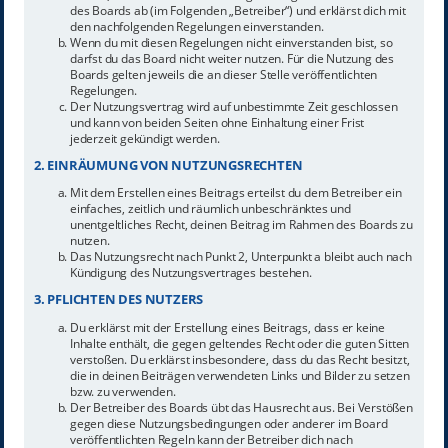
des Boards ab (im Folgenden „Betreiber“) und erklärst dich mit
den nachfolgenden Regelungen einverstanden.
Wenn du mit diesen Regelungen nicht einverstanden bist, so
darfst du das Board nicht weiter nutzen. Für die Nutzung des
Boards gelten jeweils die an dieser Stelle veröffentlichten
Regelungen.
Der Nutzungsvertrag wird auf unbestimmte Zeit geschlossen
und kann von beiden Seiten ohne Einhaltung einer Frist
jederzeit gekündigt werden.
2. EINRÄUMUNG VON NUTZUNGSRECHTEN
Mit dem Erstellen eines Beitrags erteilst du dem Betreiber ein
einfaches, zeitlich und räumlich unbeschränktes und
unentgeltliches Recht, deinen Beitrag im Rahmen des Boards zu
nutzen.
Das Nutzungsrecht nach Punkt 2, Unterpunkt a bleibt auch nach
Kündigung des Nutzungsvertrages bestehen.
3. PFLICHTEN DES NUTZERS
Du erklärst mit der Erstellung eines Beitrags, dass er keine
Inhalte enthält, die gegen geltendes Recht oder die guten Sitten
verstoßen. Du erklärst insbesondere, dass du das Recht besitzt,
die in deinen Beiträgen verwendeten Links und Bilder zu setzen
bzw. zu verwenden.
Der Betreiber des Boards übt das Hausrecht aus. Bei Verstößen
gegen diese Nutzungsbedingungen oder anderer im Board
veröffentlichten Regeln kann der Betreiber dich nach