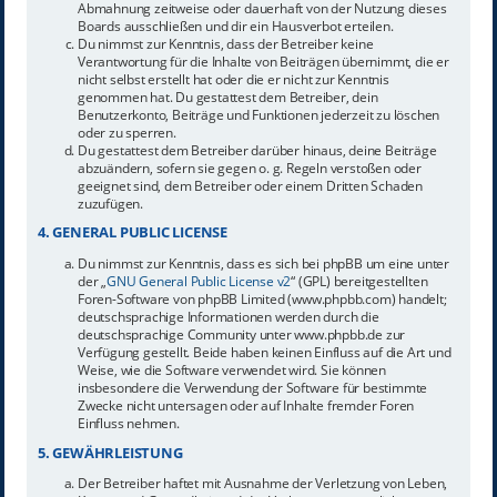
Abmahnung zeitweise oder dauerhaft von der Nutzung dieses
Boards ausschließen und dir ein Hausverbot erteilen.
Du nimmst zur Kenntnis, dass der Betreiber keine
Verantwortung für die Inhalte von Beiträgen übernimmt, die er
nicht selbst erstellt hat oder die er nicht zur Kenntnis
genommen hat. Du gestattest dem Betreiber, dein
Benutzerkonto, Beiträge und Funktionen jederzeit zu löschen
oder zu sperren.
Du gestattest dem Betreiber darüber hinaus, deine Beiträge
abzuändern, sofern sie gegen o. g. Regeln verstoßen oder
geeignet sind, dem Betreiber oder einem Dritten Schaden
zuzufügen.
4. GENERAL PUBLIC LICENSE
Du nimmst zur Kenntnis, dass es sich bei phpBB um eine unter
der „
GNU General Public License v2
“ (GPL) bereitgestellten
Foren-Software von phpBB Limited (www.phpbb.com) handelt;
deutschsprachige Informationen werden durch die
deutschsprachige Community unter www.phpbb.de zur
Verfügung gestellt. Beide haben keinen Einfluss auf die Art und
Weise, wie die Software verwendet wird. Sie können
insbesondere die Verwendung der Software für bestimmte
Zwecke nicht untersagen oder auf Inhalte fremder Foren
Einfluss nehmen.
5. GEWÄHRLEISTUNG
Der Betreiber haftet mit Ausnahme der Verletzung von Leben,