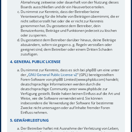
Abmahnung zeitweise oder dauerhaft von der Nutzung dieses
Boards ausschließen und dir ein Hausverbot erteilen.
Du nimmst zur Kenntnis, dass der Betreiber keine
Verantwortung für die Inhalte von Beiträgen übernimmt, die er
nicht selbst erstellt hat oder die er nicht zur Kenntnis
genommen hat. Du gestattest dem Betreiber, dein
Benutzerkonto, Beiträge und Funktionen jederzeit zu löschen
oder zu sperren.
Du gestattest dem Betreiber darüber hinaus, deine Beiträge
abzuändern, sofern sie gegen o. g. Regeln verstoßen oder
geeignet sind, dem Betreiber oder einem Dritten Schaden
zuzufügen.
4. GENERAL PUBLIC LICENSE
Du nimmst zur Kenntnis, dass es sich bei phpBB um eine unter
der „
GNU General Public License v2
“ (GPL) bereitgestellten
Foren-Software von phpBB Limited (www.phpbb.com) handelt;
deutschsprachige Informationen werden durch die
deutschsprachige Community unter www.phpbb.de zur
Verfügung gestellt. Beide haben keinen Einfluss auf die Art und
Weise, wie die Software verwendet wird. Sie können
insbesondere die Verwendung der Software für bestimmte
Zwecke nicht untersagen oder auf Inhalte fremder Foren
Einfluss nehmen.
5. GEWÄHRLEISTUNG
Der Betreiber haftet mit Ausnahme der Verletzung von Leben,