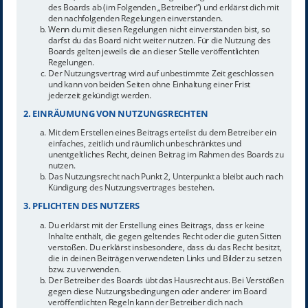
des Boards ab (im Folgenden „Betreiber“) und erklärst dich mit
den nachfolgenden Regelungen einverstanden.
Wenn du mit diesen Regelungen nicht einverstanden bist, so
darfst du das Board nicht weiter nutzen. Für die Nutzung des
Boards gelten jeweils die an dieser Stelle veröffentlichten
Regelungen.
Der Nutzungsvertrag wird auf unbestimmte Zeit geschlossen
und kann von beiden Seiten ohne Einhaltung einer Frist
jederzeit gekündigt werden.
2. EINRÄUMUNG VON NUTZUNGSRECHTEN
Mit dem Erstellen eines Beitrags erteilst du dem Betreiber ein
einfaches, zeitlich und räumlich unbeschränktes und
unentgeltliches Recht, deinen Beitrag im Rahmen des Boards zu
nutzen.
Das Nutzungsrecht nach Punkt 2, Unterpunkt a bleibt auch nach
Kündigung des Nutzungsvertrages bestehen.
3. PFLICHTEN DES NUTZERS
Du erklärst mit der Erstellung eines Beitrags, dass er keine
Inhalte enthält, die gegen geltendes Recht oder die guten Sitten
verstoßen. Du erklärst insbesondere, dass du das Recht besitzt,
die in deinen Beiträgen verwendeten Links und Bilder zu setzen
bzw. zu verwenden.
Der Betreiber des Boards übt das Hausrecht aus. Bei Verstößen
gegen diese Nutzungsbedingungen oder anderer im Board
veröffentlichten Regeln kann der Betreiber dich nach