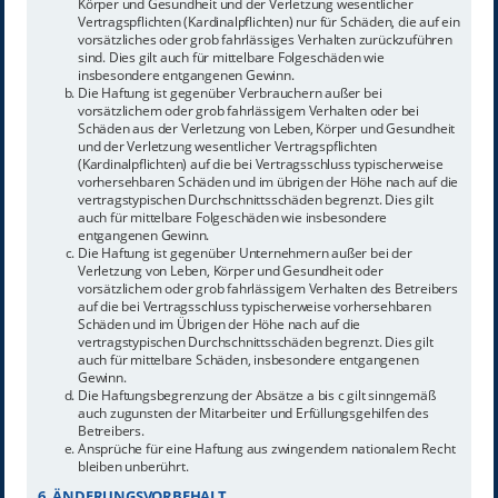
Körper und Gesundheit und der Verletzung wesentlicher
Vertragspflichten (Kardinalpflichten) nur für Schäden, die auf ein
vorsätzliches oder grob fahrlässiges Verhalten zurückzuführen
sind. Dies gilt auch für mittelbare Folgeschäden wie
insbesondere entgangenen Gewinn.
Die Haftung ist gegenüber Verbrauchern außer bei
vorsätzlichem oder grob fahrlässigem Verhalten oder bei
Schäden aus der Verletzung von Leben, Körper und Gesundheit
und der Verletzung wesentlicher Vertragspflichten
(Kardinalpflichten) auf die bei Vertragsschluss typischerweise
vorhersehbaren Schäden und im übrigen der Höhe nach auf die
vertragstypischen Durchschnittsschäden begrenzt. Dies gilt
auch für mittelbare Folgeschäden wie insbesondere
entgangenen Gewinn.
Die Haftung ist gegenüber Unternehmern außer bei der
Verletzung von Leben, Körper und Gesundheit oder
vorsätzlichem oder grob fahrlässigem Verhalten des Betreibers
auf die bei Vertragsschluss typischerweise vorhersehbaren
Schäden und im Übrigen der Höhe nach auf die
vertragstypischen Durchschnittsschäden begrenzt. Dies gilt
auch für mittelbare Schäden, insbesondere entgangenen
Gewinn.
Die Haftungsbegrenzung der Absätze a bis c gilt sinngemäß
auch zugunsten der Mitarbeiter und Erfüllungsgehilfen des
Betreibers.
Ansprüche für eine Haftung aus zwingendem nationalem Recht
bleiben unberührt.
6. ÄNDERUNGSVORBEHALT