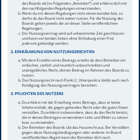
des Boards ab (im Folgenden „Betreiber“) und erklärst dich mit
den nachfolgenden Regelungen einverstanden.
Wenn du mit diesen Regelungen nicht einverstanden bist, so
darfst du das Board nicht weiter nutzen. Für die Nutzung des
Boards gelten jeweils die an dieser Stelle veröffentlichten
Regelungen.
Der Nutzungsvertrag wird auf unbestimmte Zeit geschlossen
und kann von beiden Seiten ohne Einhaltung einer Frist
jederzeit gekündigt werden.
2. EINRÄUMUNG VON NUTZUNGSRECHTEN
Mit dem Erstellen eines Beitrags erteilst du dem Betreiber ein
einfaches, zeitlich und räumlich unbeschränktes und
unentgeltliches Recht, deinen Beitrag im Rahmen des Boards zu
nutzen.
Das Nutzungsrecht nach Punkt 2, Unterpunkt a bleibt auch nach
Kündigung des Nutzungsvertrages bestehen.
3. PFLICHTEN DES NUTZERS
Du erklärst mit der Erstellung eines Beitrags, dass er keine
Inhalte enthält, die gegen geltendes Recht oder die guten Sitten
verstoßen. Du erklärst insbesondere, dass du das Recht besitzt,
die in deinen Beiträgen verwendeten Links und Bilder zu setzen
bzw. zu verwenden.
Der Betreiber des Boards übt das Hausrecht aus. Bei Verstößen
gegen diese Nutzungsbedingungen oder anderer im Board
veröffentlichten Regeln kann der Betreiber dich nach