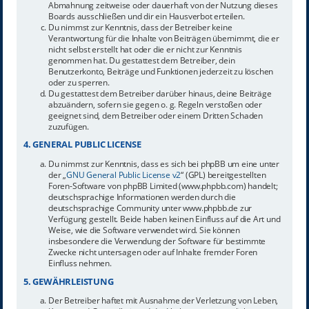
Abmahnung zeitweise oder dauerhaft von der Nutzung dieses
Boards ausschließen und dir ein Hausverbot erteilen.
Du nimmst zur Kenntnis, dass der Betreiber keine
Verantwortung für die Inhalte von Beiträgen übernimmt, die er
nicht selbst erstellt hat oder die er nicht zur Kenntnis
genommen hat. Du gestattest dem Betreiber, dein
Benutzerkonto, Beiträge und Funktionen jederzeit zu löschen
oder zu sperren.
Du gestattest dem Betreiber darüber hinaus, deine Beiträge
abzuändern, sofern sie gegen o. g. Regeln verstoßen oder
geeignet sind, dem Betreiber oder einem Dritten Schaden
zuzufügen.
4. GENERAL PUBLIC LICENSE
Du nimmst zur Kenntnis, dass es sich bei phpBB um eine unter
der „
GNU General Public License v2
“ (GPL) bereitgestellten
Foren-Software von phpBB Limited (www.phpbb.com) handelt;
deutschsprachige Informationen werden durch die
deutschsprachige Community unter www.phpbb.de zur
Verfügung gestellt. Beide haben keinen Einfluss auf die Art und
Weise, wie die Software verwendet wird. Sie können
insbesondere die Verwendung der Software für bestimmte
Zwecke nicht untersagen oder auf Inhalte fremder Foren
Einfluss nehmen.
5. GEWÄHRLEISTUNG
Der Betreiber haftet mit Ausnahme der Verletzung von Leben,