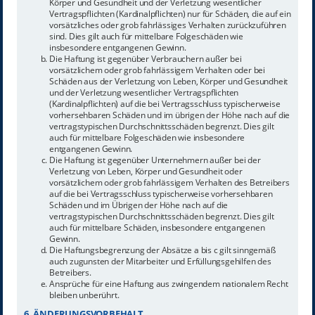
Körper und Gesundheit und der Verletzung wesentlicher
Vertragspflichten (Kardinalpflichten) nur für Schäden, die auf ein
vorsätzliches oder grob fahrlässiges Verhalten zurückzuführen
sind. Dies gilt auch für mittelbare Folgeschäden wie
insbesondere entgangenen Gewinn.
Die Haftung ist gegenüber Verbrauchern außer bei
vorsätzlichem oder grob fahrlässigem Verhalten oder bei
Schäden aus der Verletzung von Leben, Körper und Gesundheit
und der Verletzung wesentlicher Vertragspflichten
(Kardinalpflichten) auf die bei Vertragsschluss typischerweise
vorhersehbaren Schäden und im übrigen der Höhe nach auf die
vertragstypischen Durchschnittsschäden begrenzt. Dies gilt
auch für mittelbare Folgeschäden wie insbesondere
entgangenen Gewinn.
Die Haftung ist gegenüber Unternehmern außer bei der
Verletzung von Leben, Körper und Gesundheit oder
vorsätzlichem oder grob fahrlässigem Verhalten des Betreibers
auf die bei Vertragsschluss typischerweise vorhersehbaren
Schäden und im Übrigen der Höhe nach auf die
vertragstypischen Durchschnittsschäden begrenzt. Dies gilt
auch für mittelbare Schäden, insbesondere entgangenen
Gewinn.
Die Haftungsbegrenzung der Absätze a bis c gilt sinngemäß
auch zugunsten der Mitarbeiter und Erfüllungsgehilfen des
Betreibers.
Ansprüche für eine Haftung aus zwingendem nationalem Recht
bleiben unberührt.
6. ÄNDERUNGSVORBEHALT