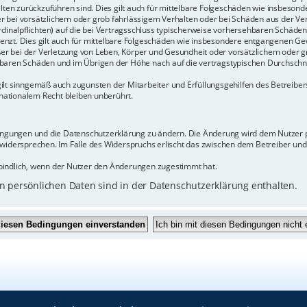
halten zurückzuführen sind. Dies gilt auch für mittelbare Folgeschäden wie insbeso
r bei vorsätzlichem oder grob fahrlässigem Verhalten oder bei Schäden aus der Ve
rdinalpflichten) auf die bei Vertragsschluss typischerweise vorhersehbaren Schäde
enzt. Dies gilt auch für mittelbare Folgeschäden wie insbesondere entgangenen Ge
 bei der Verletzung von Leben, Körper und Gesundheit oder vorsätzlichem oder gr
baren Schäden und im Übrigen der Höhe nach auf die vertragstypischen Durchschnit
ilt sinngemäß auch zugunsten der Mitarbeiter und Erfüllungsgehilfen des Betreiber
ationalem Recht bleiben unberührt.
dingungen und die Datenschutzerklärung zu ändern. Die Änderung wird dem Nutzer pe
 widersprechen. Im Falle des Widerspruchs erlischt das zwischen dem Betreiber un
bindlich, wenn der Nutzer den Änderungen zugestimmt hat.
 persönlichen Daten sind in der Datenschutzerklärung enthalten.