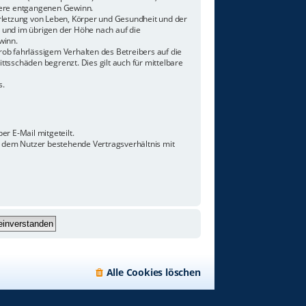
ndere entgangenen Gewinn.
rletzung von Leben, Körper und Gesundheit und der
n und im übrigen der Höhe nach auf die
winn.
ob fahrlässigem Verhalten des Betreibers auf die
tsschäden begrenzt. Dies gilt auch für mittelbare
s.
r E-Mail mitgeteilt.
d dem Nutzer bestehende Vertragsverhältnis mit
Alle Cookies löschen