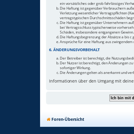
ein vorsätzliches oder grob fahrlässiges Ver
Die Haftung ist gegenüber Verbrauchern auße
Verletzung wesentlicher Vertragspflichten (Ka
vertragstypischen Durchschnittsschäden begr
Die Haftung ist gegenüber Unternehmern außer
bei Vertragsschluss typischerweise vorherseh
Schäden, insbesondere entgangenen Gewinn.
Die Haftungsbegrenzung der Absätze a bis c g
Ansprüche für eine Haftung aus zwingendem n
6. ÄNDERUNGSVORBEHALT
Der Betreiber ist berechtigt, die Nutzungsbe
Der Nutzer ist berechtigt, den Änderungen zu
sofortiger Wirkung.
Die Änderungen gelten als anerkannt und ver
Informationen über den Umgang mit deinen
Foren-Übersicht