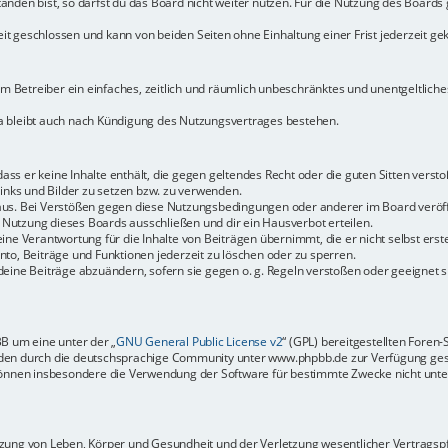
den bist, so darfst du das Board nicht weiter nutzen. Für die Nutzung des Boards ge
t geschlossen und kann von beiden Seiten ohne Einhaltung einer Frist jederzeit ge
dem Betreiber ein einfaches, zeitlich und räumlich unbeschränktes und unentgeltlic
a bleibt auch nach Kündigung des Nutzungsvertrages bestehen.
 dass er keine Inhalte enthält, die gegen geltendes Recht oder die guten Sitten vers
Links und Bilder zu setzen bzw. zu verwenden.
aus. Bei Verstößen gegen diese Nutzungsbedingungen oder anderer im Board veröffe
Nutzung dieses Boards ausschließen und dir ein Hausverbot erteilen.
ine Verantwortung für die Inhalte von Beiträgen übernimmt, die er nicht selbst erste
to, Beiträge und Funktionen jederzeit zu löschen oder zu sperren.
deine Beiträge abzuändern, sofern sie gegen o. g. Regeln verstoßen oder geeignet 
BB um eine unter der „
GNU General Public License v2
“ (GPL) bereitgestellten Fore
en durch die deutschsprachige Community unter www.phpbb.de zur Verfügung gestel
können insbesondere die Verwendung der Software für bestimmte Zwecke nicht unter
ung von Leben, Körper und Gesundheit und der Verletzung wesentlicher Vertragspfli