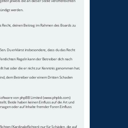
lten jeweils die an dieser Stelle veröffentlichten
kündigt werden.
hes Recht, deinen Beitrag im Rahmen des Boards zu
toßen. Du erklärst insbesondere, dass du das Recht
ntlichten Regeln kann der Betreiber dich nach
llt hat oder die er nicht zur Kenntnis genommen hat.
sind, dem Betreiber oder einem Dritten Schaden
n-Software von phpBB Limited (www.phpbb.com)
lt. Beide haben keinen Einfluss auf die Art und
sagen oder auf Inhalte fremder Foren Einfluss
chten (Kardinalpflichten) nur für Schäden, die auf