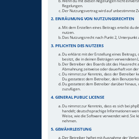
Wenn du mit diesen Regelungen nicht einverstan
Regelungen.
Der Nutzungsvertrag wird auf unbestimmte Zei
2. EINRÄUMUNG VON NUTZUNGSRECHTEN
Mit dem Erstellen eines Beitrags erteilst du 
nutzen.
Das Nutzungsrecht nach Punkt 2, Unterpunkt 
3. PFLICHTEN DES NUTZERS
Du erklärst mit der Erstellung eines Beitrags,
besitzt, die in deinen Beiträgen verwendeten 
Der Betreiber des Boards übt das Hausrecht 
Abmahnung zeitweise oder dauerhaft von der 
Du nimmst zur Kenntnis, dass der Betreiber ke
Du gestattest dem Betreiber, dein Benutzerkon
Du gestattest dem Betreiber darüber hinaus, 
zuzufügen.
4. GENERAL PUBLIC LICENSE
Du nimmst zur Kenntnis, dass es sich bei php
handelt; deutschsprachige Informationen werd
Weise, wie die Software verwendet wird. Sie 
nehmen.
5. GEWÄHRLEISTUNG
Der Betreiber haftet mit Ausnahme der Verletz