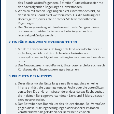
des Boards ab (im Folgenden „Betreiber“) und erklärst dich mit
den nachfolgenden Regelungen einverstanden.
Wenn du mit diesen Regelungen nicht einverstanden bist, so
darfst du das Board nicht weiter nutzen. Für die Nutzung des
Boards gelten jeweils die an dieser Stelle veröffentlichten
Regelungen.
Der Nutzungsvertrag wird auf unbestimmte Zeit geschlossen
und kann von beiden Seiten ohne Einhaltung einer Frist
jederzeit gekündigt werden.
2. EINRÄUMUNG VON NUTZUNGSRECHTEN
Mit dem Erstellen eines Beitrags erteilst du dem Betreiber ein
einfaches, zeitlich und räumlich unbeschränktes und
unentgeltliches Recht, deinen Beitrag im Rahmen des Boards zu
nutzen.
Das Nutzungsrecht nach Punkt 2, Unterpunkt a bleibt auch nach
Kündigung des Nutzungsvertrages bestehen.
3. PFLICHTEN DES NUTZERS
Du erklärst mit der Erstellung eines Beitrags, dass er keine
Inhalte enthält, die gegen geltendes Recht oder die guten Sitten
verstoßen. Du erklärst insbesondere, dass du das Recht besitzt,
die in deinen Beiträgen verwendeten Links und Bilder zu setzen
bzw. zu verwenden.
Der Betreiber des Boards übt das Hausrecht aus. Bei Verstößen
gegen diese Nutzungsbedingungen oder anderer im Board
veröffentlichten Regeln kann der Betreiber dich nach