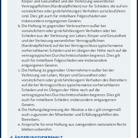
Körper und Gesundheit und der Verletzung wesentlicher
Vertragspflichten (Kardinalpflichten) nur für Schäden, die auf ein
vorsätzliches oder grob fahrlässiges Verhalten zurückzuführen
sind. Dies gilt auch für mittelbare Folgeschäden wie
insbesondere entgangenen Gewinn.
Die Haftung ist gegenüber Verbrauchern außer bei
vorsätzlichem oder grob fahrlässigem Verhalten oder bei
Schäden aus der Verletzung von Leben, Körper und Gesundheit
und der Verletzung wesentlicher Vertragspflichten
(Kardinalpflichten) auf die bei Vertragsschluss typischerweise
vorhersehbaren Schäden und im übrigen der Höhe nach auf die
vertragstypischen Durchschnittsschäden begrenzt. Dies gilt
auch für mittelbare Folgeschäden wie insbesondere
entgangenen Gewinn.
Die Haftung ist gegenüber Unternehmern außer bei der
Verletzung von Leben, Körper und Gesundheit oder
vorsätzlichem oder grob fahrlässigem Verhalten des Betreibers
auf die bei Vertragsschluss typischerweise vorhersehbaren
Schäden und im Übrigen der Höhe nach auf die
vertragstypischen Durchschnittsschäden begrenzt. Dies gilt
auch für mittelbare Schäden, insbesondere entgangenen
Gewinn.
Die Haftungsbegrenzung der Absätze a bis c gilt sinngemäß
auch zugunsten der Mitarbeiter und Erfüllungsgehilfen des
Betreibers.
Ansprüche für eine Haftung aus zwingendem nationalem Recht
bleiben unberührt.
6. ÄNDERUNGSVORBEHALT