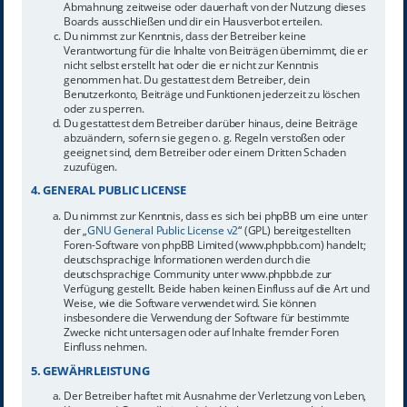
Abmahnung zeitweise oder dauerhaft von der Nutzung dieses
Boards ausschließen und dir ein Hausverbot erteilen.
Du nimmst zur Kenntnis, dass der Betreiber keine
Verantwortung für die Inhalte von Beiträgen übernimmt, die er
nicht selbst erstellt hat oder die er nicht zur Kenntnis
genommen hat. Du gestattest dem Betreiber, dein
Benutzerkonto, Beiträge und Funktionen jederzeit zu löschen
oder zu sperren.
Du gestattest dem Betreiber darüber hinaus, deine Beiträge
abzuändern, sofern sie gegen o. g. Regeln verstoßen oder
geeignet sind, dem Betreiber oder einem Dritten Schaden
zuzufügen.
4. GENERAL PUBLIC LICENSE
Du nimmst zur Kenntnis, dass es sich bei phpBB um eine unter
der „
GNU General Public License v2
“ (GPL) bereitgestellten
Foren-Software von phpBB Limited (www.phpbb.com) handelt;
deutschsprachige Informationen werden durch die
deutschsprachige Community unter www.phpbb.de zur
Verfügung gestellt. Beide haben keinen Einfluss auf die Art und
Weise, wie die Software verwendet wird. Sie können
insbesondere die Verwendung der Software für bestimmte
Zwecke nicht untersagen oder auf Inhalte fremder Foren
Einfluss nehmen.
5. GEWÄHRLEISTUNG
Der Betreiber haftet mit Ausnahme der Verletzung von Leben,