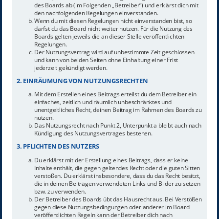
des Boards ab (im Folgenden „Betreiber“) und erklärst dich mit
den nachfolgenden Regelungen einverstanden.
Wenn du mit diesen Regelungen nicht einverstanden bist, so
darfst du das Board nicht weiter nutzen. Für die Nutzung des
Boards gelten jeweils die an dieser Stelle veröffentlichten
Regelungen.
Der Nutzungsvertrag wird auf unbestimmte Zeit geschlossen
und kann von beiden Seiten ohne Einhaltung einer Frist
jederzeit gekündigt werden.
2. EINRÄUMUNG VON NUTZUNGSRECHTEN
Mit dem Erstellen eines Beitrags erteilst du dem Betreiber ein
einfaches, zeitlich und räumlich unbeschränktes und
unentgeltliches Recht, deinen Beitrag im Rahmen des Boards zu
nutzen.
Das Nutzungsrecht nach Punkt 2, Unterpunkt a bleibt auch nach
Kündigung des Nutzungsvertrages bestehen.
3. PFLICHTEN DES NUTZERS
Du erklärst mit der Erstellung eines Beitrags, dass er keine
Inhalte enthält, die gegen geltendes Recht oder die guten Sitten
verstoßen. Du erklärst insbesondere, dass du das Recht besitzt,
die in deinen Beiträgen verwendeten Links und Bilder zu setzen
bzw. zu verwenden.
Der Betreiber des Boards übt das Hausrecht aus. Bei Verstößen
gegen diese Nutzungsbedingungen oder anderer im Board
veröffentlichten Regeln kann der Betreiber dich nach