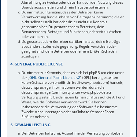
Abmahnung zeitweise oder dauerhaft von der Nutzung dieses
Boards ausschließen und dir ein Hausverbot erteilen.
Du nimmst zur Kenntnis, dass der Betreiber keine
Verantwortung für die Inhalte von Beiträgen übernimmt, die er
nicht selbst erstellt hat oder die er nicht zur Kenntnis
genommen hat. Du gestattest dem Betreiber, dein
Benutzerkonto, Beiträge und Funktionen jederzeit zu löschen
oder zu sperren.
Du gestattest dem Betreiber darüber hinaus, deine Beiträge
abzuändern, sofern sie gegen o. g. Regeln verstoßen oder
geeignet sind, dem Betreiber oder einem Dritten Schaden
zuzufügen.
4. GENERAL PUBLIC LICENSE
Du nimmst zur Kenntnis, dass es sich bei phpBB um eine unter
der „
GNU General Public License v2
“ (GPL) bereitgestellten
Foren-Software von phpBB Limited (www.phpbb.com) handelt;
deutschsprachige Informationen werden durch die
deutschsprachige Community unter www.phpbb.de zur
Verfügung gestellt. Beide haben keinen Einfluss auf die Art und
Weise, wie die Software verwendet wird. Sie können
insbesondere die Verwendung der Software für bestimmte
Zwecke nicht untersagen oder auf Inhalte fremder Foren
Einfluss nehmen.
5. GEWÄHRLEISTUNG
Der Betreiber haftet mit Ausnahme der Verletzung von Leben,