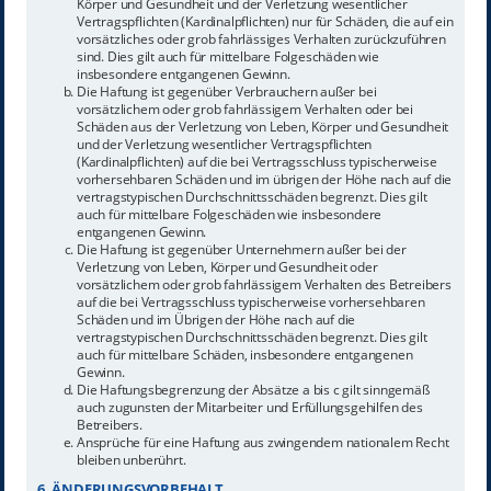
Körper und Gesundheit und der Verletzung wesentlicher
Vertragspflichten (Kardinalpflichten) nur für Schäden, die auf ein
vorsätzliches oder grob fahrlässiges Verhalten zurückzuführen
sind. Dies gilt auch für mittelbare Folgeschäden wie
insbesondere entgangenen Gewinn.
Die Haftung ist gegenüber Verbrauchern außer bei
vorsätzlichem oder grob fahrlässigem Verhalten oder bei
Schäden aus der Verletzung von Leben, Körper und Gesundheit
und der Verletzung wesentlicher Vertragspflichten
(Kardinalpflichten) auf die bei Vertragsschluss typischerweise
vorhersehbaren Schäden und im übrigen der Höhe nach auf die
vertragstypischen Durchschnittsschäden begrenzt. Dies gilt
auch für mittelbare Folgeschäden wie insbesondere
entgangenen Gewinn.
Die Haftung ist gegenüber Unternehmern außer bei der
Verletzung von Leben, Körper und Gesundheit oder
vorsätzlichem oder grob fahrlässigem Verhalten des Betreibers
auf die bei Vertragsschluss typischerweise vorhersehbaren
Schäden und im Übrigen der Höhe nach auf die
vertragstypischen Durchschnittsschäden begrenzt. Dies gilt
auch für mittelbare Schäden, insbesondere entgangenen
Gewinn.
Die Haftungsbegrenzung der Absätze a bis c gilt sinngemäß
auch zugunsten der Mitarbeiter und Erfüllungsgehilfen des
Betreibers.
Ansprüche für eine Haftung aus zwingendem nationalem Recht
bleiben unberührt.
6. ÄNDERUNGSVORBEHALT