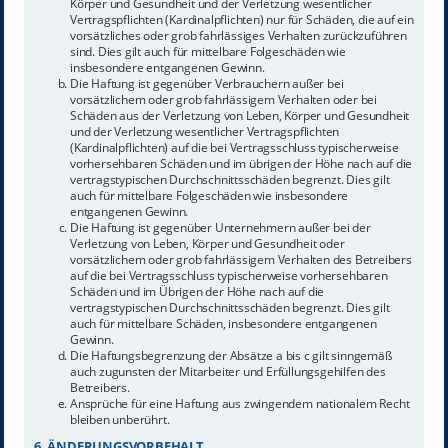
Körper und Gesundheit und der Verletzung wesentlicher
Vertragspflichten (Kardinalpflichten) nur für Schäden, die auf ein
vorsätzliches oder grob fahrlässiges Verhalten zurückzuführen
sind. Dies gilt auch für mittelbare Folgeschäden wie
insbesondere entgangenen Gewinn.
Die Haftung ist gegenüber Verbrauchern außer bei
vorsätzlichem oder grob fahrlässigem Verhalten oder bei
Schäden aus der Verletzung von Leben, Körper und Gesundheit
und der Verletzung wesentlicher Vertragspflichten
(Kardinalpflichten) auf die bei Vertragsschluss typischerweise
vorhersehbaren Schäden und im übrigen der Höhe nach auf die
vertragstypischen Durchschnittsschäden begrenzt. Dies gilt
auch für mittelbare Folgeschäden wie insbesondere
entgangenen Gewinn.
Die Haftung ist gegenüber Unternehmern außer bei der
Verletzung von Leben, Körper und Gesundheit oder
vorsätzlichem oder grob fahrlässigem Verhalten des Betreibers
auf die bei Vertragsschluss typischerweise vorhersehbaren
Schäden und im Übrigen der Höhe nach auf die
vertragstypischen Durchschnittsschäden begrenzt. Dies gilt
auch für mittelbare Schäden, insbesondere entgangenen
Gewinn.
Die Haftungsbegrenzung der Absätze a bis c gilt sinngemäß
auch zugunsten der Mitarbeiter und Erfüllungsgehilfen des
Betreibers.
Ansprüche für eine Haftung aus zwingendem nationalem Recht
bleiben unberührt.
6. ÄNDERUNGSVORBEHALT