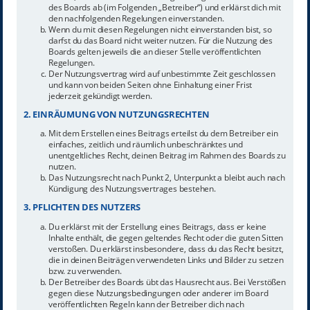
des Boards ab (im Folgenden „Betreiber“) und erklärst dich mit
den nachfolgenden Regelungen einverstanden.
Wenn du mit diesen Regelungen nicht einverstanden bist, so
darfst du das Board nicht weiter nutzen. Für die Nutzung des
Boards gelten jeweils die an dieser Stelle veröffentlichten
Regelungen.
Der Nutzungsvertrag wird auf unbestimmte Zeit geschlossen
und kann von beiden Seiten ohne Einhaltung einer Frist
jederzeit gekündigt werden.
2. EINRÄUMUNG VON NUTZUNGSRECHTEN
Mit dem Erstellen eines Beitrags erteilst du dem Betreiber ein
einfaches, zeitlich und räumlich unbeschränktes und
unentgeltliches Recht, deinen Beitrag im Rahmen des Boards zu
nutzen.
Das Nutzungsrecht nach Punkt 2, Unterpunkt a bleibt auch nach
Kündigung des Nutzungsvertrages bestehen.
3. PFLICHTEN DES NUTZERS
Du erklärst mit der Erstellung eines Beitrags, dass er keine
Inhalte enthält, die gegen geltendes Recht oder die guten Sitten
verstoßen. Du erklärst insbesondere, dass du das Recht besitzt,
die in deinen Beiträgen verwendeten Links und Bilder zu setzen
bzw. zu verwenden.
Der Betreiber des Boards übt das Hausrecht aus. Bei Verstößen
gegen diese Nutzungsbedingungen oder anderer im Board
veröffentlichten Regeln kann der Betreiber dich nach