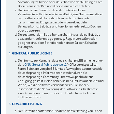
Abmahnung zeitweise oder dauerhaft von der Nutzung dieses
Boards ausschließen und dir ein Hausverbot erteilen.
Du nimmst zur Kenntnis, dass der Betreiber keine
Verantwortung für die Inhalte von Beiträgen übernimmt, die er
nicht selbst erstellt hat oder die er nicht zur Kenntnis
genommen hat. Du gestattest dem Betreiber, dein
Benutzerkonto, Beiträge und Funktionen jederzeit zu löschen
oder zu sperren.
Du gestattest dem Betreiber darüber hinaus, deine Beiträge
abzuändern, sofern sie gegen o. g. Regeln verstoßen oder
geeignet sind, dem Betreiber oder einem Dritten Schaden
zuzufügen.
4. GENERAL PUBLIC LICENSE
Du nimmst zur Kenntnis, dass es sich bei phpBB um eine unter
der „
GNU General Public License v2
“ (GPL) bereitgestellten
Foren-Software von phpBB Limited (www.phpbb.com) handelt;
deutschsprachige Informationen werden durch die
deutschsprachige Community unter www.phpbb.de zur
Verfügung gestellt. Beide haben keinen Einfluss auf die Art und
Weise, wie die Software verwendet wird. Sie können
insbesondere die Verwendung der Software für bestimmte
Zwecke nicht untersagen oder auf Inhalte fremder Foren
Einfluss nehmen.
5. GEWÄHRLEISTUNG
Der Betreiber haftet mit Ausnahme der Verletzung von Leben,