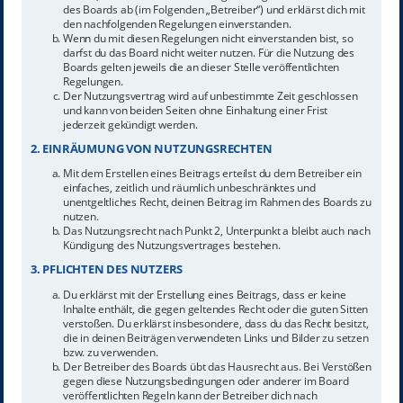
des Boards ab (im Folgenden „Betreiber“) und erklärst dich mit
den nachfolgenden Regelungen einverstanden.
Wenn du mit diesen Regelungen nicht einverstanden bist, so
darfst du das Board nicht weiter nutzen. Für die Nutzung des
Boards gelten jeweils die an dieser Stelle veröffentlichten
Regelungen.
Der Nutzungsvertrag wird auf unbestimmte Zeit geschlossen
und kann von beiden Seiten ohne Einhaltung einer Frist
jederzeit gekündigt werden.
2. EINRÄUMUNG VON NUTZUNGSRECHTEN
Mit dem Erstellen eines Beitrags erteilst du dem Betreiber ein
einfaches, zeitlich und räumlich unbeschränktes und
unentgeltliches Recht, deinen Beitrag im Rahmen des Boards zu
nutzen.
Das Nutzungsrecht nach Punkt 2, Unterpunkt a bleibt auch nach
Kündigung des Nutzungsvertrages bestehen.
3. PFLICHTEN DES NUTZERS
Du erklärst mit der Erstellung eines Beitrags, dass er keine
Inhalte enthält, die gegen geltendes Recht oder die guten Sitten
verstoßen. Du erklärst insbesondere, dass du das Recht besitzt,
die in deinen Beiträgen verwendeten Links und Bilder zu setzen
bzw. zu verwenden.
Der Betreiber des Boards übt das Hausrecht aus. Bei Verstößen
gegen diese Nutzungsbedingungen oder anderer im Board
veröffentlichten Regeln kann der Betreiber dich nach