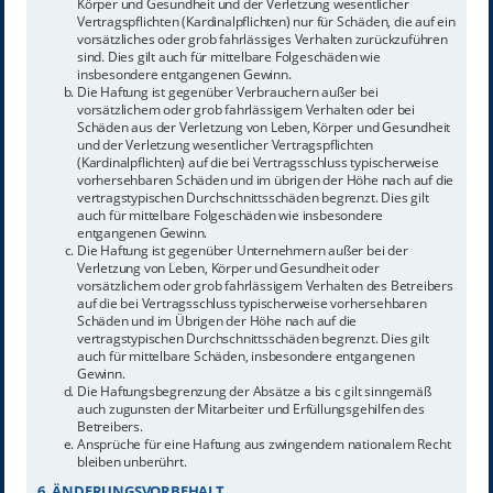
Körper und Gesundheit und der Verletzung wesentlicher
Vertragspflichten (Kardinalpflichten) nur für Schäden, die auf ein
vorsätzliches oder grob fahrlässiges Verhalten zurückzuführen
sind. Dies gilt auch für mittelbare Folgeschäden wie
insbesondere entgangenen Gewinn.
Die Haftung ist gegenüber Verbrauchern außer bei
vorsätzlichem oder grob fahrlässigem Verhalten oder bei
Schäden aus der Verletzung von Leben, Körper und Gesundheit
und der Verletzung wesentlicher Vertragspflichten
(Kardinalpflichten) auf die bei Vertragsschluss typischerweise
vorhersehbaren Schäden und im übrigen der Höhe nach auf die
vertragstypischen Durchschnittsschäden begrenzt. Dies gilt
auch für mittelbare Folgeschäden wie insbesondere
entgangenen Gewinn.
Die Haftung ist gegenüber Unternehmern außer bei der
Verletzung von Leben, Körper und Gesundheit oder
vorsätzlichem oder grob fahrlässigem Verhalten des Betreibers
auf die bei Vertragsschluss typischerweise vorhersehbaren
Schäden und im Übrigen der Höhe nach auf die
vertragstypischen Durchschnittsschäden begrenzt. Dies gilt
auch für mittelbare Schäden, insbesondere entgangenen
Gewinn.
Die Haftungsbegrenzung der Absätze a bis c gilt sinngemäß
auch zugunsten der Mitarbeiter und Erfüllungsgehilfen des
Betreibers.
Ansprüche für eine Haftung aus zwingendem nationalem Recht
bleiben unberührt.
6. ÄNDERUNGSVORBEHALT