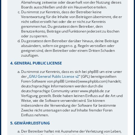
Abmahnung zeitweise oder dauerhaft von der Nutzung dieses
Boards ausschließen und dir ein Hausverbot erteilen.
Du nimmst zur Kenntnis, dass der Betreiber keine
Verantwortung für die Inhalte von Beiträgen übernimmt, die er
nicht selbst erstellt hat oder die er nicht zur Kenntnis
genommen hat. Du gestattest dem Betreiber, dein
Benutzerkonto, Beiträge und Funktionen jederzeit zu löschen
oder zu sperren.
Du gestattest dem Betreiber darüber hinaus, deine Beiträge
abzuändern, sofern sie gegen o. g. Regeln verstoßen oder
geeignet sind, dem Betreiber oder einem Dritten Schaden
zuzufügen.
4. GENERAL PUBLIC LICENSE
Du nimmst zur Kenntnis, dass es sich bei phpBB um eine unter
der „
GNU General Public License v2
“ (GPL) bereitgestellten
Foren-Software von phpBB Limited (www.phpbb.com) handelt;
deutschsprachige Informationen werden durch die
deutschsprachige Community unter www.phpbb.de zur
Verfügung gestellt. Beide haben keinen Einfluss auf die Art und
Weise, wie die Software verwendet wird. Sie können
insbesondere die Verwendung der Software für bestimmte
Zwecke nicht untersagen oder auf Inhalte fremder Foren
Einfluss nehmen.
5. GEWÄHRLEISTUNG
Der Betreiber haftet mit Ausnahme der Verletzung von Leben,