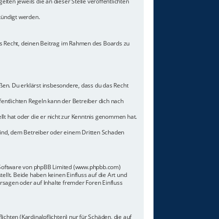
lten jeweils die an dieser Stelle veröffentlichten
kündigt werden.
hes Recht, deinen Beitrag im Rahmen des Boards zu
toßen. Du erklärst insbesondere, dass du das Recht
ntlichten Regeln kann der Betreiber dich nach
llt hat oder die er nicht zur Kenntnis genommen hat.
sind, dem Betreiber oder einem Dritten Schaden
n-Software von phpBB Limited (www.phpbb.com)
lt. Beide haben keinen Einfluss auf die Art und
sagen oder auf Inhalte fremder Foren Einfluss
chten (Kardinalpflichten) nur für Schäden, die auf