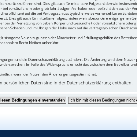
halten zurückzuführen sind. Dies gilt auch für mittelbare Folgeschäden wie insbeso
r bei vorsätzlichem oder grob fahrlässigem Verhalten oder bei Schäden aus der Ve
rdinalpflichten) auf die bei Vertragsschluss typischerweise vorhersehbaren Schäde
enzt. Dies gilt auch für mittelbare Folgeschäden wie insbesondere entgangenen Ge
 bei der Verletzung von Leben, Körper und Gesundheit oder vorsätzlichem oder gr
baren Schäden und im Übrigen der Höhe nach auf die vertragstypischen Durchschnit
ilt sinngemäß auch zugunsten der Mitarbeiter und Erfüllungsgehilfen des Betreiber
ationalem Recht bleiben unberührt.
dingungen und die Datenschutzerklärung zu ändern. Die Änderung wird dem Nutzer pe
 widersprechen. Im Falle des Widerspruchs erlischt das zwischen dem Betreiber un
bindlich, wenn der Nutzer den Änderungen zugestimmt hat.
 persönlichen Daten sind in der Datenschutzerklärung enthalten.