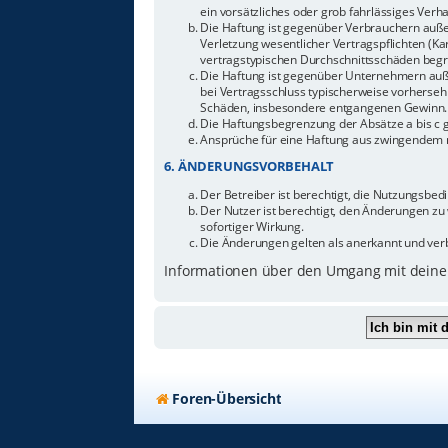
ein vorsätzliches oder grob fahrlässiges Ver
Die Haftung ist gegenüber Verbrauchern auße
Verletzung wesentlicher Vertragspflichten (Ka
vertragstypischen Durchschnittsschäden begr
Die Haftung ist gegenüber Unternehmern außer
bei Vertragsschluss typischerweise vorherseh
Schäden, insbesondere entgangenen Gewinn.
Die Haftungsbegrenzung der Absätze a bis c g
Ansprüche für eine Haftung aus zwingendem n
6. ÄNDERUNGSVORBEHALT
Der Betreiber ist berechtigt, die Nutzungsbe
Der Nutzer ist berechtigt, den Änderungen zu
sofortiger Wirkung.
Die Änderungen gelten als anerkannt und ver
Informationen über den Umgang mit deinen
Foren-Übersicht