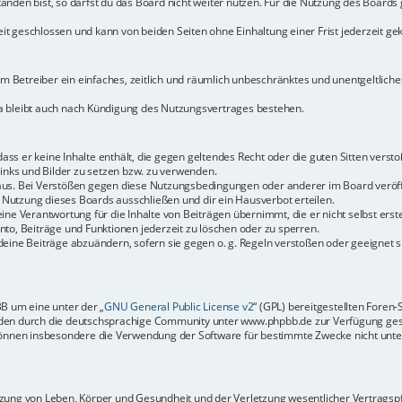
den bist, so darfst du das Board nicht weiter nutzen. Für die Nutzung des Boards ge
t geschlossen und kann von beiden Seiten ohne Einhaltung einer Frist jederzeit ge
dem Betreiber ein einfaches, zeitlich und räumlich unbeschränktes und unentgeltlic
a bleibt auch nach Kündigung des Nutzungsvertrages bestehen.
 dass er keine Inhalte enthält, die gegen geltendes Recht oder die guten Sitten vers
Links und Bilder zu setzen bzw. zu verwenden.
aus. Bei Verstößen gegen diese Nutzungsbedingungen oder anderer im Board veröffe
Nutzung dieses Boards ausschließen und dir ein Hausverbot erteilen.
ine Verantwortung für die Inhalte von Beiträgen übernimmt, die er nicht selbst erste
to, Beiträge und Funktionen jederzeit zu löschen oder zu sperren.
deine Beiträge abzuändern, sofern sie gegen o. g. Regeln verstoßen oder geeignet 
BB um eine unter der „
GNU General Public License v2
“ (GPL) bereitgestellten Fore
en durch die deutschsprachige Community unter www.phpbb.de zur Verfügung gestel
können insbesondere die Verwendung der Software für bestimmte Zwecke nicht unter
ung von Leben, Körper und Gesundheit und der Verletzung wesentlicher Vertragspfli