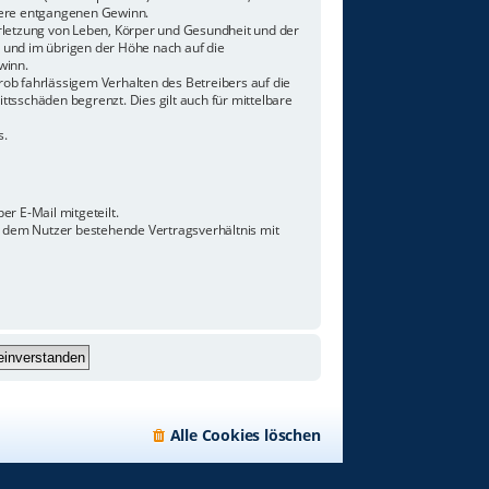
ndere entgangenen Gewinn.
rletzung von Leben, Körper und Gesundheit und der
n und im übrigen der Höhe nach auf die
winn.
ob fahrlässigem Verhalten des Betreibers auf die
tsschäden begrenzt. Dies gilt auch für mittelbare
s.
r E-Mail mitgeteilt.
d dem Nutzer bestehende Vertragsverhältnis mit
Alle Cookies löschen