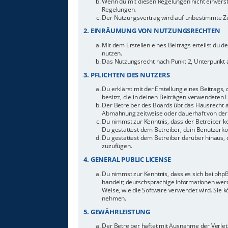
Wenn du mit diesen Regelungen nicht einverstan
Regelungen.
Der Nutzungsvertrag wird auf unbestimmte Zei
2. EINRÄUMUNG VON NUTZUNGSRECHTEN
Mit dem Erstellen eines Beitrags erteilst du 
nutzen.
Das Nutzungsrecht nach Punkt 2, Unterpunkt 
3. PFLICHTEN DES NUTZERS
Du erklärst mit der Erstellung eines Beitrags,
besitzt, die in deinen Beiträgen verwendeten 
Der Betreiber des Boards übt das Hausrecht 
Abmahnung zeitweise oder dauerhaft von der 
Du nimmst zur Kenntnis, dass der Betreiber ke
Du gestattest dem Betreiber, dein Benutzerkon
Du gestattest dem Betreiber darüber hinaus, 
zuzufügen.
4. GENERAL PUBLIC LICENSE
Du nimmst zur Kenntnis, dass es sich bei php
handelt; deutschsprachige Informationen werd
Weise, wie die Software verwendet wird. Sie 
nehmen.
5. GEWÄHRLEISTUNG
Der Betreiber haftet mit Ausnahme der Verletz