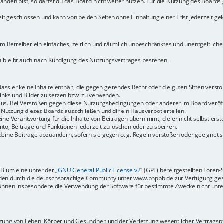
den bist, so darfst du das Board nicht weiter nutzen. Für die Nutzung des Boards ge
t geschlossen und kann von beiden Seiten ohne Einhaltung einer Frist jederzeit ge
dem Betreiber ein einfaches, zeitlich und räumlich unbeschränktes und unentgeltlic
a bleibt auch nach Kündigung des Nutzungsvertrages bestehen.
 dass er keine Inhalte enthält, die gegen geltendes Recht oder die guten Sitten vers
Links und Bilder zu setzen bzw. zu verwenden.
aus. Bei Verstößen gegen diese Nutzungsbedingungen oder anderer im Board veröffe
Nutzung dieses Boards ausschließen und dir ein Hausverbot erteilen.
ine Verantwortung für die Inhalte von Beiträgen übernimmt, die er nicht selbst erste
to, Beiträge und Funktionen jederzeit zu löschen oder zu sperren.
deine Beiträge abzuändern, sofern sie gegen o. g. Regeln verstoßen oder geeignet 
BB um eine unter der „
GNU General Public License v2
“ (GPL) bereitgestellten Fore
en durch die deutschsprachige Community unter www.phpbb.de zur Verfügung gestel
können insbesondere die Verwendung der Software für bestimmte Zwecke nicht unter
ung von Leben, Körper und Gesundheit und der Verletzung wesentlicher Vertragspfli