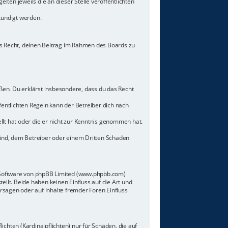
lten jeweils die an dieser Stelle veröffentlichten
kündigt werden.
hes Recht, deinen Beitrag im Rahmen des Boards zu
toßen. Du erklärst insbesondere, dass du das Recht
ntlichten Regeln kann der Betreiber dich nach
llt hat oder die er nicht zur Kenntnis genommen hat.
sind, dem Betreiber oder einem Dritten Schaden
n-Software von phpBB Limited (www.phpbb.com)
lt. Beide haben keinen Einfluss auf die Art und
sagen oder auf Inhalte fremder Foren Einfluss
chten (Kardinalpflichten) nur für Schäden, die auf