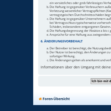
ein vorsätzliches oder grob fahrlässiges Ver
Die Haftung ist gegenüber Verbrauchern auße
Verletzung wesentlicher Vertragspflichten (Ka
vertragstypischen Durchschnittsschäden begr
Die Haftung ist gegenüber Unternehmern außer
bei Vertragsschluss typischerweise vorherseh
Schäden, insbesondere entgangenen Gewinn.
Die Haftungsbegrenzung der Absätze a bis c g
Ansprüche für eine Haftung aus zwingendem n
6. ÄNDERUNGSVORBEHALT
Der Betreiber ist berechtigt, die Nutzungsbe
Der Nutzer ist berechtigt, den Änderungen zu
sofortiger Wirkung.
Die Änderungen gelten als anerkannt und ver
Informationen über den Umgang mit deinen
Foren-Übersicht