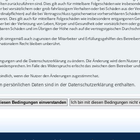
halten zurückzuführen sind. Dies gilt auch für mittelbare Folgeschäden wie insbeso
r bei vorsätzlichem oder grob fahrlässigem Verhalten oder bei Schäden aus der Ve
rdinalpflichten) auf die bei Vertragsschluss typischerweise vorhersehbaren Schäde
enzt. Dies gilt auch für mittelbare Folgeschäden wie insbesondere entgangenen Ge
 bei der Verletzung von Leben, Körper und Gesundheit oder vorsätzlichem oder gr
baren Schäden und im Übrigen der Höhe nach auf die vertragstypischen Durchschnit
ilt sinngemäß auch zugunsten der Mitarbeiter und Erfüllungsgehilfen des Betreiber
ationalem Recht bleiben unberührt.
dingungen und die Datenschutzerklärung zu ändern. Die Änderung wird dem Nutzer pe
 widersprechen. Im Falle des Widerspruchs erlischt das zwischen dem Betreiber un
bindlich, wenn der Nutzer den Änderungen zugestimmt hat.
 persönlichen Daten sind in der Datenschutzerklärung enthalten.