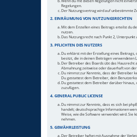
Wenn du mit diesen Regelungen nicht einverstan
Regelungen.
Der Nutzungsvertrag wird auf unbestimmte Zei
2. EINRÄUMUNG VON NUTZUNGSRECHTEN
Mit dem Erstellen eines Beitrags erteilst du 
nutzen.
Das Nutzungsrecht nach Punkt 2, Unterpunkt 
3. PFLICHTEN DES NUTZERS
Du erklärst mit der Erstellung eines Beitrags,
besitzt, die in deinen Beiträgen verwendeten 
Der Betreiber des Boards übt das Hausrecht 
Abmahnung zeitweise oder dauerhaft von der 
Du nimmst zur Kenntnis, dass der Betreiber ke
Du gestattest dem Betreiber, dein Benutzerkon
Du gestattest dem Betreiber darüber hinaus, 
zuzufügen.
4. GENERAL PUBLIC LICENSE
Du nimmst zur Kenntnis, dass es sich bei php
handelt; deutschsprachige Informationen werd
Weise, wie die Software verwendet wird. Sie 
nehmen.
5. GEWÄHRLEISTUNG
Der Betreiber haftet mit Ausnahme der Verletz