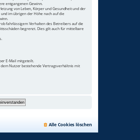
ndere entgangenen Gewinn.
rletzung von Leben, Körper und Gesundheit und der
n und im übrigen der Höhe nach auf die
winn.
ob fahrlässigem Verhalten des Betreibers auf die
tsschäden begrenzt. Dies gilt auch für mittelbare
s.
r E-Mail mitgeteilt.
d dem Nutzer bestehende Vertragsverhältnis mit
Alle Cookies löschen