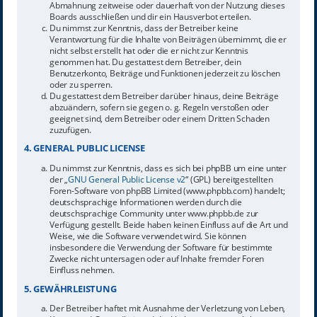
Abmahnung zeitweise oder dauerhaft von der Nutzung dieses
Boards ausschließen und dir ein Hausverbot erteilen.
Du nimmst zur Kenntnis, dass der Betreiber keine
Verantwortung für die Inhalte von Beiträgen übernimmt, die er
nicht selbst erstellt hat oder die er nicht zur Kenntnis
genommen hat. Du gestattest dem Betreiber, dein
Benutzerkonto, Beiträge und Funktionen jederzeit zu löschen
oder zu sperren.
Du gestattest dem Betreiber darüber hinaus, deine Beiträge
abzuändern, sofern sie gegen o. g. Regeln verstoßen oder
geeignet sind, dem Betreiber oder einem Dritten Schaden
zuzufügen.
4. GENERAL PUBLIC LICENSE
Du nimmst zur Kenntnis, dass es sich bei phpBB um eine unter
der „
GNU General Public License v2
“ (GPL) bereitgestellten
Foren-Software von phpBB Limited (www.phpbb.com) handelt;
deutschsprachige Informationen werden durch die
deutschsprachige Community unter www.phpbb.de zur
Verfügung gestellt. Beide haben keinen Einfluss auf die Art und
Weise, wie die Software verwendet wird. Sie können
insbesondere die Verwendung der Software für bestimmte
Zwecke nicht untersagen oder auf Inhalte fremder Foren
Einfluss nehmen.
5. GEWÄHRLEISTUNG
Der Betreiber haftet mit Ausnahme der Verletzung von Leben,