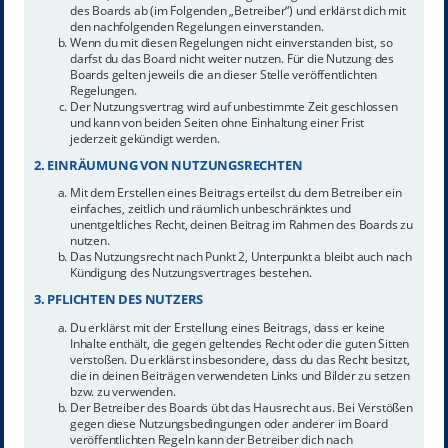
des Boards ab (im Folgenden „Betreiber“) und erklärst dich mit
den nachfolgenden Regelungen einverstanden.
Wenn du mit diesen Regelungen nicht einverstanden bist, so
darfst du das Board nicht weiter nutzen. Für die Nutzung des
Boards gelten jeweils die an dieser Stelle veröffentlichten
Regelungen.
Der Nutzungsvertrag wird auf unbestimmte Zeit geschlossen
und kann von beiden Seiten ohne Einhaltung einer Frist
jederzeit gekündigt werden.
2. EINRÄUMUNG VON NUTZUNGSRECHTEN
Mit dem Erstellen eines Beitrags erteilst du dem Betreiber ein
einfaches, zeitlich und räumlich unbeschränktes und
unentgeltliches Recht, deinen Beitrag im Rahmen des Boards zu
nutzen.
Das Nutzungsrecht nach Punkt 2, Unterpunkt a bleibt auch nach
Kündigung des Nutzungsvertrages bestehen.
3. PFLICHTEN DES NUTZERS
Du erklärst mit der Erstellung eines Beitrags, dass er keine
Inhalte enthält, die gegen geltendes Recht oder die guten Sitten
verstoßen. Du erklärst insbesondere, dass du das Recht besitzt,
die in deinen Beiträgen verwendeten Links und Bilder zu setzen
bzw. zu verwenden.
Der Betreiber des Boards übt das Hausrecht aus. Bei Verstößen
gegen diese Nutzungsbedingungen oder anderer im Board
veröffentlichten Regeln kann der Betreiber dich nach