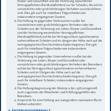
Körper und Gesundheit und der Verletzung wesentlicher
Vertragspflichten (Kardinalpflichten) nur für Schäden, die auf ein
vorsätzliches oder grob fahrlässiges Verhalten zurückzuführen
sind. Dies gilt auch für mittelbare Folgeschäden wie
insbesondere entgangenen Gewinn.
Die Haftung ist gegenüber Verbrauchern außer bei
vorsätzlichem oder grob fahrlässigem Verhalten oder bei
Schäden aus der Verletzung von Leben, Körper und Gesundheit
und der Verletzung wesentlicher Vertragspflichten
(Kardinalpflichten) auf die bei Vertragsschluss typischerweise
vorhersehbaren Schäden und im übrigen der Höhe nach auf die
vertragstypischen Durchschnittsschäden begrenzt. Dies gilt
auch für mittelbare Folgeschäden wie insbesondere
entgangenen Gewinn.
Die Haftung ist gegenüber Unternehmern außer bei der
Verletzung von Leben, Körper und Gesundheit oder
vorsätzlichem oder grob fahrlässigem Verhalten des Betreibers
auf die bei Vertragsschluss typischerweise vorhersehbaren
Schäden und im Übrigen der Höhe nach auf die
vertragstypischen Durchschnittsschäden begrenzt. Dies gilt
auch für mittelbare Schäden, insbesondere entgangenen
Gewinn.
Die Haftungsbegrenzung der Absätze a bis c gilt sinngemäß
auch zugunsten der Mitarbeiter und Erfüllungsgehilfen des
Betreibers.
Ansprüche für eine Haftung aus zwingendem nationalem Recht
bleiben unberührt.
6. ÄNDERUNGSVORBEHALT