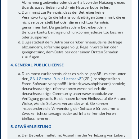
Abmahnung zeitweise oder dauerhaft von der Nutzung dieses
Boards ausschließen und dir ein Hausverbot erteilen.
Du nimmst zur Kenntnis, dass der Betreiber keine
Verantwortung für die Inhalte von Beiträgen übernimmt, die er
nicht selbst erstellt hat oder die er nicht zur Kenntnis
genommen hat. Du gestattest dem Betreiber, dein
Benutzerkonto, Beiträge und Funktionen jederzeit zu löschen
oder zu sperren.
Du gestattest dem Betreiber darüber hinaus, deine Beiträge
abzuändern, sofern sie gegen o. g. Regeln verstoßen oder
geeignet sind, dem Betreiber oder einem Dritten Schaden
zuzufügen.
4. GENERAL PUBLIC LICENSE
Du nimmst zur Kenntnis, dass es sich bei phpBB um eine unter
der „
GNU General Public License v2
“ (GPL) bereitgestellten
Foren-Software von phpBB Limited (www.phpbb.com) handelt;
deutschsprachige Informationen werden durch die
deutschsprachige Community unter www.phpbb.de zur
Verfügung gestellt. Beide haben keinen Einfluss auf die Art und
Weise, wie die Software verwendet wird. Sie können
insbesondere die Verwendung der Software für bestimmte
Zwecke nicht untersagen oder auf Inhalte fremder Foren
Einfluss nehmen.
5. GEWÄHRLEISTUNG
Der Betreiber haftet mit Ausnahme der Verletzung von Leben,