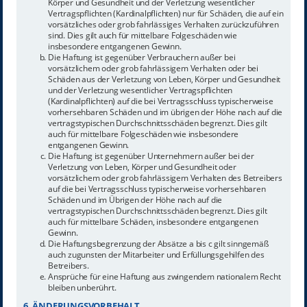
Körper und Gesundheit und der Verletzung wesentlicher
Vertragspflichten (Kardinalpflichten) nur für Schäden, die auf ein
vorsätzliches oder grob fahrlässiges Verhalten zurückzuführen
sind. Dies gilt auch für mittelbare Folgeschäden wie
insbesondere entgangenen Gewinn.
Die Haftung ist gegenüber Verbrauchern außer bei
vorsätzlichem oder grob fahrlässigem Verhalten oder bei
Schäden aus der Verletzung von Leben, Körper und Gesundheit
und der Verletzung wesentlicher Vertragspflichten
(Kardinalpflichten) auf die bei Vertragsschluss typischerweise
vorhersehbaren Schäden und im übrigen der Höhe nach auf die
vertragstypischen Durchschnittsschäden begrenzt. Dies gilt
auch für mittelbare Folgeschäden wie insbesondere
entgangenen Gewinn.
Die Haftung ist gegenüber Unternehmern außer bei der
Verletzung von Leben, Körper und Gesundheit oder
vorsätzlichem oder grob fahrlässigem Verhalten des Betreibers
auf die bei Vertragsschluss typischerweise vorhersehbaren
Schäden und im Übrigen der Höhe nach auf die
vertragstypischen Durchschnittsschäden begrenzt. Dies gilt
auch für mittelbare Schäden, insbesondere entgangenen
Gewinn.
Die Haftungsbegrenzung der Absätze a bis c gilt sinngemäß
auch zugunsten der Mitarbeiter und Erfüllungsgehilfen des
Betreibers.
Ansprüche für eine Haftung aus zwingendem nationalem Recht
bleiben unberührt.
6. ÄNDERUNGSVORBEHALT