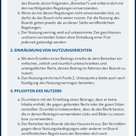
des Boards ab (im Folgenden „Betreiber“) und erklärst dich mit
den nachfolgenden Regelungen einverstanden.
Wenn du mit diesen Regelungen nicht einverstanden bist, so
darfst du das Board nicht weiter nutzen. Für die Nutzung des
Boards gelten jeweils die an dieser Stelle veröffentlichten
Regelungen.
Der Nutzungsvertrag wird auf unbestimmte Zeit geschlossen
und kann von beiden Seiten ohne Einhaltung einer Frist
jederzeit gekündigt werden.
2. EINRÄUMUNG VON NUTZUNGSRECHTEN
Mit dem Erstellen eines Beitrags erteilst du dem Betreiber ein
einfaches, zeitlich und räumlich unbeschränktes und
unentgeltliches Recht, deinen Beitrag im Rahmen des Boards zu
nutzen.
Das Nutzungsrecht nach Punkt 2, Unterpunkt a bleibt auch nach
Kündigung des Nutzungsvertrages bestehen.
3. PFLICHTEN DES NUTZERS
Du erklärst mit der Erstellung eines Beitrags, dass er keine
Inhalte enthält, die gegen geltendes Recht oder die guten Sitten
verstoßen. Du erklärst insbesondere, dass du das Recht besitzt,
die in deinen Beiträgen verwendeten Links und Bilder zu setzen
bzw. zu verwenden.
Der Betreiber des Boards übt das Hausrecht aus. Bei Verstößen
gegen diese Nutzungsbedingungen oder anderer im Board
veröffentlichten Regeln kann der Betreiber dich nach