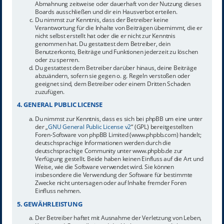
Abmahnung zeitweise oder dauerhaft von der Nutzung dieses
Boards ausschließen und dir ein Hausverbot erteilen.
Du nimmst zur Kenntnis, dass der Betreiber keine
Verantwortung für die Inhalte von Beiträgen übernimmt, die er
nicht selbst erstellt hat oder die er nicht zur Kenntnis
genommen hat. Du gestattest dem Betreiber, dein
Benutzerkonto, Beiträge und Funktionen jederzeit zu löschen
oder zu sperren.
Du gestattest dem Betreiber darüber hinaus, deine Beiträge
abzuändern, sofern sie gegen o. g. Regeln verstoßen oder
geeignet sind, dem Betreiber oder einem Dritten Schaden
zuzufügen.
4. GENERAL PUBLIC LICENSE
Du nimmst zur Kenntnis, dass es sich bei phpBB um eine unter
der „
GNU General Public License v2
“ (GPL) bereitgestellten
Foren-Software von phpBB Limited (www.phpbb.com) handelt;
deutschsprachige Informationen werden durch die
deutschsprachige Community unter www.phpbb.de zur
Verfügung gestellt. Beide haben keinen Einfluss auf die Art und
Weise, wie die Software verwendet wird. Sie können
insbesondere die Verwendung der Software für bestimmte
Zwecke nicht untersagen oder auf Inhalte fremder Foren
Einfluss nehmen.
5. GEWÄHRLEISTUNG
Der Betreiber haftet mit Ausnahme der Verletzung von Leben,