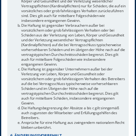
Körper und Gesundheit und der Verletzung wesentlicher
Vertragspflichten (Kardinalpflichten) nur für Schäden, die auf ein
vorsätzliches oder grob fahrlässiges Verhalten zurückzuführen
sind. Dies gilt auch für mittelbare Folgeschäden wie
insbesondere entgangenen Gewinn.
Die Haftung ist gegenüber Verbrauchern außer bei
vorsätzlichem oder grob fahrlässigem Verhalten oder bei
Schäden aus der Verletzung von Leben, Körper und Gesundheit
und der Verletzung wesentlicher Vertragspflichten
(Kardinalpflichten) auf die bei Vertragsschluss typischerweise
vorhersehbaren Schäden und im übrigen der Höhe nach auf die
vertragstypischen Durchschnittsschäden begrenzt. Dies gilt
auch für mittelbare Folgeschäden wie insbesondere
entgangenen Gewinn.
Die Haftung ist gegenüber Unternehmern außer bei der
Verletzung von Leben, Körper und Gesundheit oder
vorsätzlichem oder grob fahrlässigem Verhalten des Betreibers
auf die bei Vertragsschluss typischerweise vorhersehbaren
Schäden und im Übrigen der Höhe nach auf die
vertragstypischen Durchschnittsschäden begrenzt. Dies gilt
auch für mittelbare Schäden, insbesondere entgangenen
Gewinn.
Die Haftungsbegrenzung der Absätze a bis c gilt sinngemäß
auch zugunsten der Mitarbeiter und Erfüllungsgehilfen des
Betreibers.
Ansprüche für eine Haftung aus zwingendem nationalem Recht
bleiben unberührt.
6. ÄNDERUNGSVORBEHALT