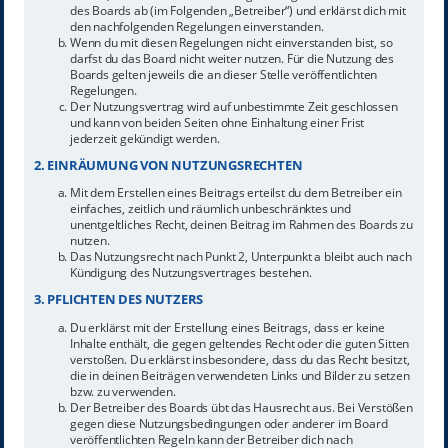
des Boards ab (im Folgenden „Betreiber“) und erklärst dich mit
den nachfolgenden Regelungen einverstanden.
Wenn du mit diesen Regelungen nicht einverstanden bist, so
darfst du das Board nicht weiter nutzen. Für die Nutzung des
Boards gelten jeweils die an dieser Stelle veröffentlichten
Regelungen.
Der Nutzungsvertrag wird auf unbestimmte Zeit geschlossen
und kann von beiden Seiten ohne Einhaltung einer Frist
jederzeit gekündigt werden.
2. EINRÄUMUNG VON NUTZUNGSRECHTEN
Mit dem Erstellen eines Beitrags erteilst du dem Betreiber ein
einfaches, zeitlich und räumlich unbeschränktes und
unentgeltliches Recht, deinen Beitrag im Rahmen des Boards zu
nutzen.
Das Nutzungsrecht nach Punkt 2, Unterpunkt a bleibt auch nach
Kündigung des Nutzungsvertrages bestehen.
3. PFLICHTEN DES NUTZERS
Du erklärst mit der Erstellung eines Beitrags, dass er keine
Inhalte enthält, die gegen geltendes Recht oder die guten Sitten
verstoßen. Du erklärst insbesondere, dass du das Recht besitzt,
die in deinen Beiträgen verwendeten Links und Bilder zu setzen
bzw. zu verwenden.
Der Betreiber des Boards übt das Hausrecht aus. Bei Verstößen
gegen diese Nutzungsbedingungen oder anderer im Board
veröffentlichten Regeln kann der Betreiber dich nach