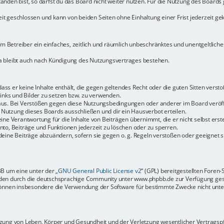
den bist, so darfst du das Board nicht weiter nutzen. Für die Nutzung des Boards ge
t geschlossen und kann von beiden Seiten ohne Einhaltung einer Frist jederzeit ge
dem Betreiber ein einfaches, zeitlich und räumlich unbeschränktes und unentgeltlic
a bleibt auch nach Kündigung des Nutzungsvertrages bestehen.
 dass er keine Inhalte enthält, die gegen geltendes Recht oder die guten Sitten vers
Links und Bilder zu setzen bzw. zu verwenden.
aus. Bei Verstößen gegen diese Nutzungsbedingungen oder anderer im Board veröffe
Nutzung dieses Boards ausschließen und dir ein Hausverbot erteilen.
ine Verantwortung für die Inhalte von Beiträgen übernimmt, die er nicht selbst erste
to, Beiträge und Funktionen jederzeit zu löschen oder zu sperren.
deine Beiträge abzuändern, sofern sie gegen o. g. Regeln verstoßen oder geeignet 
BB um eine unter der „
GNU General Public License v2
“ (GPL) bereitgestellten Fore
en durch die deutschsprachige Community unter www.phpbb.de zur Verfügung gestel
können insbesondere die Verwendung der Software für bestimmte Zwecke nicht unter
ung von Leben, Körper und Gesundheit und der Verletzung wesentlicher Vertragspfli