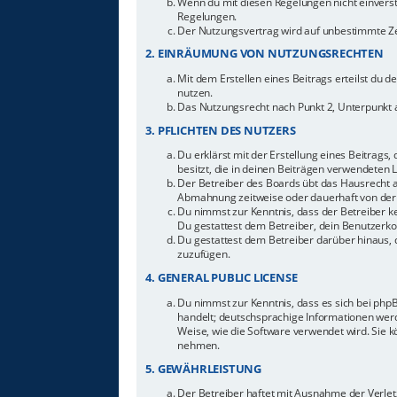
Wenn du mit diesen Regelungen nicht einverstan
Regelungen.
Der Nutzungsvertrag wird auf unbestimmte Zei
2. EINRÄUMUNG VON NUTZUNGSRECHTEN
Mit dem Erstellen eines Beitrags erteilst du 
nutzen.
Das Nutzungsrecht nach Punkt 2, Unterpunkt 
3. PFLICHTEN DES NUTZERS
Du erklärst mit der Erstellung eines Beitrags,
besitzt, die in deinen Beiträgen verwendeten 
Der Betreiber des Boards übt das Hausrecht 
Abmahnung zeitweise oder dauerhaft von der 
Du nimmst zur Kenntnis, dass der Betreiber ke
Du gestattest dem Betreiber, dein Benutzerkon
Du gestattest dem Betreiber darüber hinaus, 
zuzufügen.
4. GENERAL PUBLIC LICENSE
Du nimmst zur Kenntnis, dass es sich bei php
handelt; deutschsprachige Informationen werd
Weise, wie die Software verwendet wird. Sie 
nehmen.
5. GEWÄHRLEISTUNG
Der Betreiber haftet mit Ausnahme der Verletz