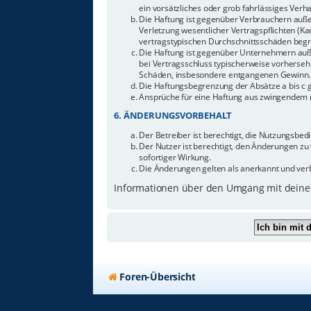
ein vorsätzliches oder grob fahrlässiges Ver
Die Haftung ist gegenüber Verbrauchern auße
Verletzung wesentlicher Vertragspflichten (Ka
vertragstypischen Durchschnittsschäden begr
Die Haftung ist gegenüber Unternehmern außer
bei Vertragsschluss typischerweise vorherseh
Schäden, insbesondere entgangenen Gewinn.
Die Haftungsbegrenzung der Absätze a bis c g
Ansprüche für eine Haftung aus zwingendem n
6. ÄNDERUNGSVORBEHALT
Der Betreiber ist berechtigt, die Nutzungsbe
Der Nutzer ist berechtigt, den Änderungen zu
sofortiger Wirkung.
Die Änderungen gelten als anerkannt und ver
Informationen über den Umgang mit deinen
Foren-Übersicht