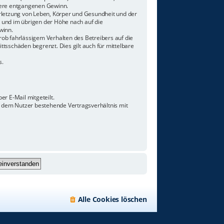
ndere entgangenen Gewinn.
rletzung von Leben, Körper und Gesundheit und der
n und im übrigen der Höhe nach auf die
winn.
ob fahrlässigem Verhalten des Betreibers auf die
tsschäden begrenzt. Dies gilt auch für mittelbare
s.
r E-Mail mitgeteilt.
d dem Nutzer bestehende Vertragsverhältnis mit
Alle Cookies löschen