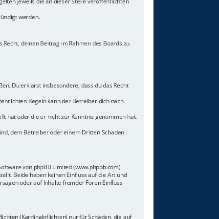
lten jeweils die an dieser Stelle veröffentlichten
kündigt werden.
hes Recht, deinen Beitrag im Rahmen des Boards zu
toßen. Du erklärst insbesondere, dass du das Recht
ntlichten Regeln kann der Betreiber dich nach
llt hat oder die er nicht zur Kenntnis genommen hat.
sind, dem Betreiber oder einem Dritten Schaden
n-Software von phpBB Limited (www.phpbb.com)
lt. Beide haben keinen Einfluss auf die Art und
sagen oder auf Inhalte fremder Foren Einfluss
chten (Kardinalpflichten) nur für Schäden, die auf