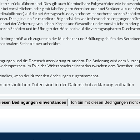
halten zurückzuführen sind. Dies gilt auch für mittelbare Folgeschäden wie insbeso
r bei vorsätzlichem oder grob fahrlässigem Verhalten oder bei Schäden aus der Ve
rdinalpflichten) auf die bei Vertragsschluss typischerweise vorhersehbaren Schäde
enzt. Dies gilt auch für mittelbare Folgeschäden wie insbesondere entgangenen Ge
 bei der Verletzung von Leben, Körper und Gesundheit oder vorsätzlichem oder gr
baren Schäden und im Übrigen der Höhe nach auf die vertragstypischen Durchschnit
ilt sinngemäß auch zugunsten der Mitarbeiter und Erfüllungsgehilfen des Betreiber
ationalem Recht bleiben unberührt.
dingungen und die Datenschutzerklärung zu ändern. Die Änderung wird dem Nutzer pe
 widersprechen. Im Falle des Widerspruchs erlischt das zwischen dem Betreiber un
bindlich, wenn der Nutzer den Änderungen zugestimmt hat.
 persönlichen Daten sind in der Datenschutzerklärung enthalten.