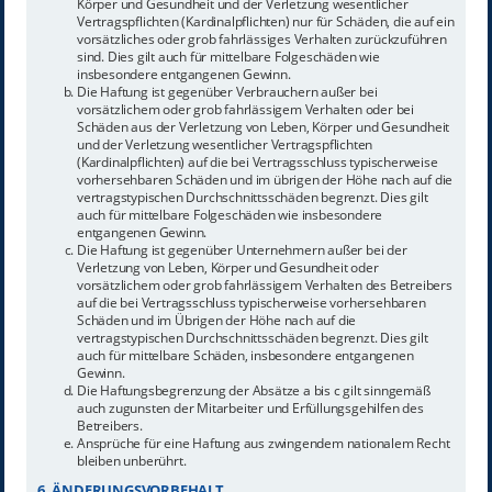
Körper und Gesundheit und der Verletzung wesentlicher
Vertragspflichten (Kardinalpflichten) nur für Schäden, die auf ein
vorsätzliches oder grob fahrlässiges Verhalten zurückzuführen
sind. Dies gilt auch für mittelbare Folgeschäden wie
insbesondere entgangenen Gewinn.
Die Haftung ist gegenüber Verbrauchern außer bei
vorsätzlichem oder grob fahrlässigem Verhalten oder bei
Schäden aus der Verletzung von Leben, Körper und Gesundheit
und der Verletzung wesentlicher Vertragspflichten
(Kardinalpflichten) auf die bei Vertragsschluss typischerweise
vorhersehbaren Schäden und im übrigen der Höhe nach auf die
vertragstypischen Durchschnittsschäden begrenzt. Dies gilt
auch für mittelbare Folgeschäden wie insbesondere
entgangenen Gewinn.
Die Haftung ist gegenüber Unternehmern außer bei der
Verletzung von Leben, Körper und Gesundheit oder
vorsätzlichem oder grob fahrlässigem Verhalten des Betreibers
auf die bei Vertragsschluss typischerweise vorhersehbaren
Schäden und im Übrigen der Höhe nach auf die
vertragstypischen Durchschnittsschäden begrenzt. Dies gilt
auch für mittelbare Schäden, insbesondere entgangenen
Gewinn.
Die Haftungsbegrenzung der Absätze a bis c gilt sinngemäß
auch zugunsten der Mitarbeiter und Erfüllungsgehilfen des
Betreibers.
Ansprüche für eine Haftung aus zwingendem nationalem Recht
bleiben unberührt.
6. ÄNDERUNGSVORBEHALT