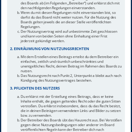
des Boards ab (im Folgenden „Betreiber“) und erklärst dich mit
den nachfolgenden Regelungen einverstanden.
Wenn du mit diesen Regelungen nicht einverstanden bist, so
darfst du das Board nicht weiter nutzen. Für die Nutzung des
Boards gelten jeweils die an dieser Stelle veröffentlichten
Regelungen.
Der Nutzungsvertrag wird auf unbestimmte Zeit geschlossen
und kann von beiden Seiten ohne Einhaltung einer Frist
jederzeit gekündigt werden.
2. EINRÄUMUNG VON NUTZUNGSRECHTEN
Mit dem Erstellen eines Beitrags erteilst du dem Betreiber ein
einfaches, zeitlich und räumlich unbeschränktes und
unentgeltliches Recht, deinen Beitrag im Rahmen des Boards zu
nutzen.
Das Nutzungsrecht nach Punkt 2, Unterpunkt a bleibt auch nach
Kündigung des Nutzungsvertrages bestehen.
3. PFLICHTEN DES NUTZERS
Du erklärst mit der Erstellung eines Beitrags, dass er keine
Inhalte enthält, die gegen geltendes Recht oder die guten Sitten
verstoßen. Du erklärst insbesondere, dass du das Recht besitzt,
die in deinen Beiträgen verwendeten Links und Bilder zu setzen
bzw. zu verwenden.
Der Betreiber des Boards übt das Hausrecht aus. Bei Verstößen
gegen diese Nutzungsbedingungen oder anderer im Board
veröffentlichten Regeln kann der Betreiber dich nach