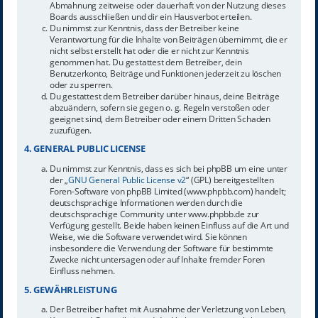
Abmahnung zeitweise oder dauerhaft von der Nutzung dieses
Boards ausschließen und dir ein Hausverbot erteilen.
Du nimmst zur Kenntnis, dass der Betreiber keine
Verantwortung für die Inhalte von Beiträgen übernimmt, die er
nicht selbst erstellt hat oder die er nicht zur Kenntnis
genommen hat. Du gestattest dem Betreiber, dein
Benutzerkonto, Beiträge und Funktionen jederzeit zu löschen
oder zu sperren.
Du gestattest dem Betreiber darüber hinaus, deine Beiträge
abzuändern, sofern sie gegen o. g. Regeln verstoßen oder
geeignet sind, dem Betreiber oder einem Dritten Schaden
zuzufügen.
4. GENERAL PUBLIC LICENSE
Du nimmst zur Kenntnis, dass es sich bei phpBB um eine unter
der „
GNU General Public License v2
“ (GPL) bereitgestellten
Foren-Software von phpBB Limited (www.phpbb.com) handelt;
deutschsprachige Informationen werden durch die
deutschsprachige Community unter www.phpbb.de zur
Verfügung gestellt. Beide haben keinen Einfluss auf die Art und
Weise, wie die Software verwendet wird. Sie können
insbesondere die Verwendung der Software für bestimmte
Zwecke nicht untersagen oder auf Inhalte fremder Foren
Einfluss nehmen.
5. GEWÄHRLEISTUNG
Der Betreiber haftet mit Ausnahme der Verletzung von Leben,