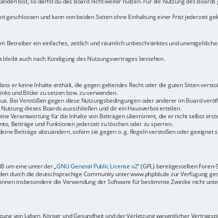
den bist, so darfst du das Board nicht weiter nutzen. Für die Nutzung des Boards ge
t geschlossen und kann von beiden Seiten ohne Einhaltung einer Frist jederzeit ge
dem Betreiber ein einfaches, zeitlich und räumlich unbeschränktes und unentgeltlic
a bleibt auch nach Kündigung des Nutzungsvertrages bestehen.
 dass er keine Inhalte enthält, die gegen geltendes Recht oder die guten Sitten vers
Links und Bilder zu setzen bzw. zu verwenden.
aus. Bei Verstößen gegen diese Nutzungsbedingungen oder anderer im Board veröffe
Nutzung dieses Boards ausschließen und dir ein Hausverbot erteilen.
ine Verantwortung für die Inhalte von Beiträgen übernimmt, die er nicht selbst erste
to, Beiträge und Funktionen jederzeit zu löschen oder zu sperren.
deine Beiträge abzuändern, sofern sie gegen o. g. Regeln verstoßen oder geeignet 
BB um eine unter der „
GNU General Public License v2
“ (GPL) bereitgestellten Fore
en durch die deutschsprachige Community unter www.phpbb.de zur Verfügung gestel
können insbesondere die Verwendung der Software für bestimmte Zwecke nicht unter
ung von Leben, Körper und Gesundheit und der Verletzung wesentlicher Vertragspfli