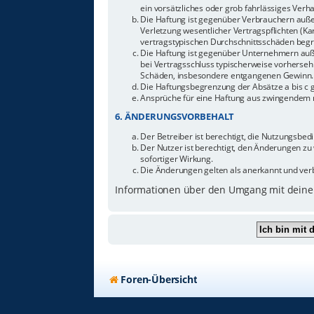
ein vorsätzliches oder grob fahrlässiges Ver
Die Haftung ist gegenüber Verbrauchern auße
Verletzung wesentlicher Vertragspflichten (Ka
vertragstypischen Durchschnittsschäden begr
Die Haftung ist gegenüber Unternehmern außer
bei Vertragsschluss typischerweise vorherseh
Schäden, insbesondere entgangenen Gewinn.
Die Haftungsbegrenzung der Absätze a bis c g
Ansprüche für eine Haftung aus zwingendem n
6. ÄNDERUNGSVORBEHALT
Der Betreiber ist berechtigt, die Nutzungsbe
Der Nutzer ist berechtigt, den Änderungen zu
sofortiger Wirkung.
Die Änderungen gelten als anerkannt und ver
Informationen über den Umgang mit deinen
Foren-Übersicht