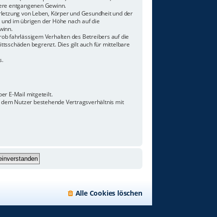
ndere entgangenen Gewinn.
rletzung von Leben, Körper und Gesundheit und der
n und im übrigen der Höhe nach auf die
winn.
ob fahrlässigem Verhalten des Betreibers auf die
tsschäden begrenzt. Dies gilt auch für mittelbare
s.
r E-Mail mitgeteilt.
d dem Nutzer bestehende Vertragsverhältnis mit
Alle Cookies löschen