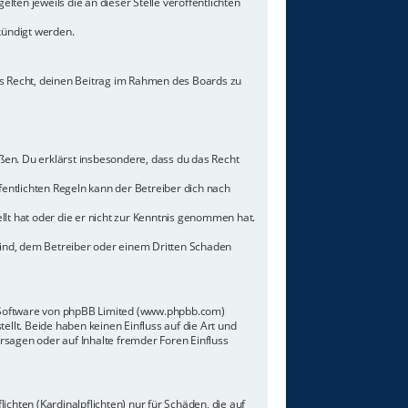
lten jeweils die an dieser Stelle veröffentlichten
kündigt werden.
hes Recht, deinen Beitrag im Rahmen des Boards zu
toßen. Du erklärst insbesondere, dass du das Recht
ntlichten Regeln kann der Betreiber dich nach
llt hat oder die er nicht zur Kenntnis genommen hat.
sind, dem Betreiber oder einem Dritten Schaden
n-Software von phpBB Limited (www.phpbb.com)
lt. Beide haben keinen Einfluss auf die Art und
sagen oder auf Inhalte fremder Foren Einfluss
chten (Kardinalpflichten) nur für Schäden, die auf