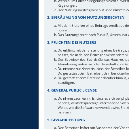
Wenn du mit diesen Regelungen nicht einverstan
Regelungen.
Der Nutzungsvertrag wird auf unbestimmte Zei
2. EINRÄUMUNG VON NUTZUNGSRECHTEN
Mit dem Erstellen eines Beitrags erteilst du 
nutzen.
Das Nutzungsrecht nach Punkt 2, Unterpunkt 
3. PFLICHTEN DES NUTZERS
Du erklärst mit der Erstellung eines Beitrags,
besitzt, die in deinen Beiträgen verwendeten 
Der Betreiber des Boards übt das Hausrecht 
Abmahnung zeitweise oder dauerhaft von der 
Du nimmst zur Kenntnis, dass der Betreiber ke
Du gestattest dem Betreiber, dein Benutzerkon
Du gestattest dem Betreiber darüber hinaus, 
zuzufügen.
4. GENERAL PUBLIC LICENSE
Du nimmst zur Kenntnis, dass es sich bei php
handelt; deutschsprachige Informationen werd
Weise, wie die Software verwendet wird. Sie 
nehmen.
5. GEWÄHRLEISTUNG
Der Betreiber haftet mit Ausnahme der Verletz