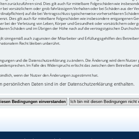
halten zurückzuführen sind. Dies gilt auch für mittelbare Folgeschäden wie insbeso
r bei vorsätzlichem oder grob fahrlässigem Verhalten oder bei Schäden aus der Ve
rdinalpflichten) auf die bei Vertragsschluss typischerweise vorhersehbaren Schäde
enzt. Dies gilt auch für mittelbare Folgeschäden wie insbesondere entgangenen Ge
 bei der Verletzung von Leben, Körper und Gesundheit oder vorsätzlichem oder gr
baren Schäden und im Übrigen der Höhe nach auf die vertragstypischen Durchschnit
ilt sinngemäß auch zugunsten der Mitarbeiter und Erfüllungsgehilfen des Betreiber
ationalem Recht bleiben unberührt.
dingungen und die Datenschutzerklärung zu ändern. Die Änderung wird dem Nutzer pe
 widersprechen. Im Falle des Widerspruchs erlischt das zwischen dem Betreiber un
bindlich, wenn der Nutzer den Änderungen zugestimmt hat.
 persönlichen Daten sind in der Datenschutzerklärung enthalten.