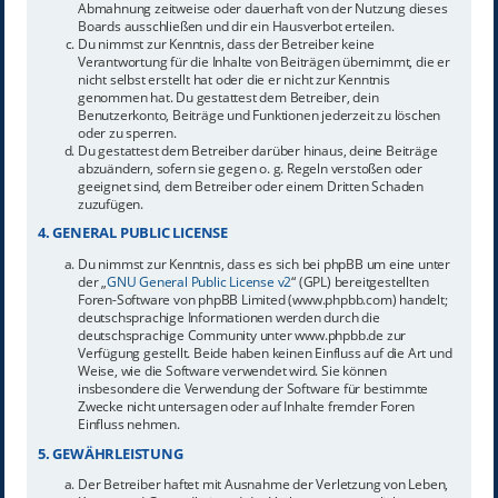
Abmahnung zeitweise oder dauerhaft von der Nutzung dieses
Boards ausschließen und dir ein Hausverbot erteilen.
Du nimmst zur Kenntnis, dass der Betreiber keine
Verantwortung für die Inhalte von Beiträgen übernimmt, die er
nicht selbst erstellt hat oder die er nicht zur Kenntnis
genommen hat. Du gestattest dem Betreiber, dein
Benutzerkonto, Beiträge und Funktionen jederzeit zu löschen
oder zu sperren.
Du gestattest dem Betreiber darüber hinaus, deine Beiträge
abzuändern, sofern sie gegen o. g. Regeln verstoßen oder
geeignet sind, dem Betreiber oder einem Dritten Schaden
zuzufügen.
4. GENERAL PUBLIC LICENSE
Du nimmst zur Kenntnis, dass es sich bei phpBB um eine unter
der „
GNU General Public License v2
“ (GPL) bereitgestellten
Foren-Software von phpBB Limited (www.phpbb.com) handelt;
deutschsprachige Informationen werden durch die
deutschsprachige Community unter www.phpbb.de zur
Verfügung gestellt. Beide haben keinen Einfluss auf die Art und
Weise, wie die Software verwendet wird. Sie können
insbesondere die Verwendung der Software für bestimmte
Zwecke nicht untersagen oder auf Inhalte fremder Foren
Einfluss nehmen.
5. GEWÄHRLEISTUNG
Der Betreiber haftet mit Ausnahme der Verletzung von Leben,