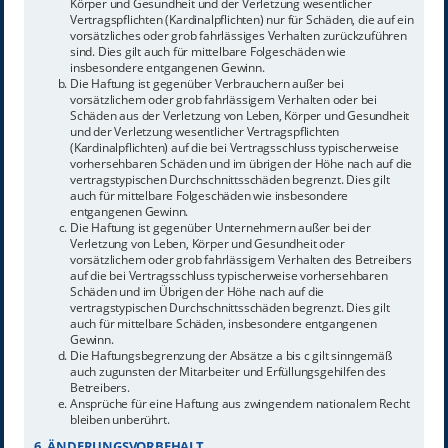
Körper und Gesundheit und der Verletzung wesentlicher
Vertragspflichten (Kardinalpflichten) nur für Schäden, die auf ein
vorsätzliches oder grob fahrlässiges Verhalten zurückzuführen
sind. Dies gilt auch für mittelbare Folgeschäden wie
insbesondere entgangenen Gewinn.
Die Haftung ist gegenüber Verbrauchern außer bei
vorsätzlichem oder grob fahrlässigem Verhalten oder bei
Schäden aus der Verletzung von Leben, Körper und Gesundheit
und der Verletzung wesentlicher Vertragspflichten
(Kardinalpflichten) auf die bei Vertragsschluss typischerweise
vorhersehbaren Schäden und im übrigen der Höhe nach auf die
vertragstypischen Durchschnittsschäden begrenzt. Dies gilt
auch für mittelbare Folgeschäden wie insbesondere
entgangenen Gewinn.
Die Haftung ist gegenüber Unternehmern außer bei der
Verletzung von Leben, Körper und Gesundheit oder
vorsätzlichem oder grob fahrlässigem Verhalten des Betreibers
auf die bei Vertragsschluss typischerweise vorhersehbaren
Schäden und im Übrigen der Höhe nach auf die
vertragstypischen Durchschnittsschäden begrenzt. Dies gilt
auch für mittelbare Schäden, insbesondere entgangenen
Gewinn.
Die Haftungsbegrenzung der Absätze a bis c gilt sinngemäß
auch zugunsten der Mitarbeiter und Erfüllungsgehilfen des
Betreibers.
Ansprüche für eine Haftung aus zwingendem nationalem Recht
bleiben unberührt.
6. ÄNDERUNGSVORBEHALT