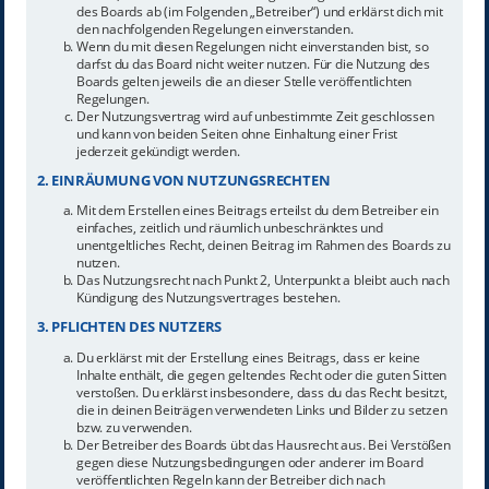
des Boards ab (im Folgenden „Betreiber“) und erklärst dich mit
den nachfolgenden Regelungen einverstanden.
Wenn du mit diesen Regelungen nicht einverstanden bist, so
darfst du das Board nicht weiter nutzen. Für die Nutzung des
Boards gelten jeweils die an dieser Stelle veröffentlichten
Regelungen.
Der Nutzungsvertrag wird auf unbestimmte Zeit geschlossen
und kann von beiden Seiten ohne Einhaltung einer Frist
jederzeit gekündigt werden.
2. EINRÄUMUNG VON NUTZUNGSRECHTEN
Mit dem Erstellen eines Beitrags erteilst du dem Betreiber ein
einfaches, zeitlich und räumlich unbeschränktes und
unentgeltliches Recht, deinen Beitrag im Rahmen des Boards zu
nutzen.
Das Nutzungsrecht nach Punkt 2, Unterpunkt a bleibt auch nach
Kündigung des Nutzungsvertrages bestehen.
3. PFLICHTEN DES NUTZERS
Du erklärst mit der Erstellung eines Beitrags, dass er keine
Inhalte enthält, die gegen geltendes Recht oder die guten Sitten
verstoßen. Du erklärst insbesondere, dass du das Recht besitzt,
die in deinen Beiträgen verwendeten Links und Bilder zu setzen
bzw. zu verwenden.
Der Betreiber des Boards übt das Hausrecht aus. Bei Verstößen
gegen diese Nutzungsbedingungen oder anderer im Board
veröffentlichten Regeln kann der Betreiber dich nach