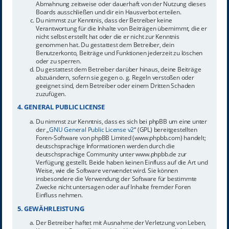
Abmahnung zeitweise oder dauerhaft von der Nutzung dieses
Boards ausschließen und dir ein Hausverbot erteilen.
Du nimmst zur Kenntnis, dass der Betreiber keine
Verantwortung für die Inhalte von Beiträgen übernimmt, die er
nicht selbst erstellt hat oder die er nicht zur Kenntnis
genommen hat. Du gestattest dem Betreiber, dein
Benutzerkonto, Beiträge und Funktionen jederzeit zu löschen
oder zu sperren.
Du gestattest dem Betreiber darüber hinaus, deine Beiträge
abzuändern, sofern sie gegen o. g. Regeln verstoßen oder
geeignet sind, dem Betreiber oder einem Dritten Schaden
zuzufügen.
4. GENERAL PUBLIC LICENSE
Du nimmst zur Kenntnis, dass es sich bei phpBB um eine unter
der „
GNU General Public License v2
“ (GPL) bereitgestellten
Foren-Software von phpBB Limited (www.phpbb.com) handelt;
deutschsprachige Informationen werden durch die
deutschsprachige Community unter www.phpbb.de zur
Verfügung gestellt. Beide haben keinen Einfluss auf die Art und
Weise, wie die Software verwendet wird. Sie können
insbesondere die Verwendung der Software für bestimmte
Zwecke nicht untersagen oder auf Inhalte fremder Foren
Einfluss nehmen.
5. GEWÄHRLEISTUNG
Der Betreiber haftet mit Ausnahme der Verletzung von Leben,