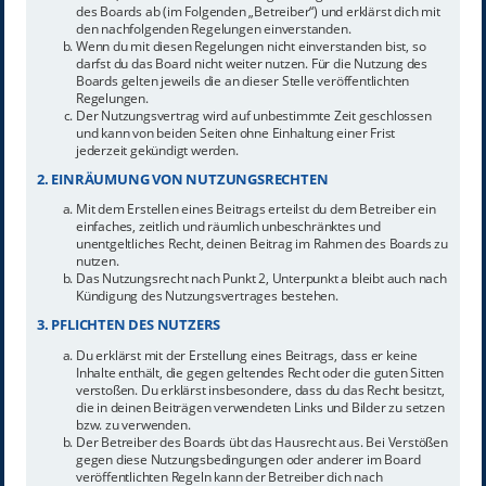
des Boards ab (im Folgenden „Betreiber“) und erklärst dich mit
den nachfolgenden Regelungen einverstanden.
Wenn du mit diesen Regelungen nicht einverstanden bist, so
darfst du das Board nicht weiter nutzen. Für die Nutzung des
Boards gelten jeweils die an dieser Stelle veröffentlichten
Regelungen.
Der Nutzungsvertrag wird auf unbestimmte Zeit geschlossen
und kann von beiden Seiten ohne Einhaltung einer Frist
jederzeit gekündigt werden.
2. EINRÄUMUNG VON NUTZUNGSRECHTEN
Mit dem Erstellen eines Beitrags erteilst du dem Betreiber ein
einfaches, zeitlich und räumlich unbeschränktes und
unentgeltliches Recht, deinen Beitrag im Rahmen des Boards zu
nutzen.
Das Nutzungsrecht nach Punkt 2, Unterpunkt a bleibt auch nach
Kündigung des Nutzungsvertrages bestehen.
3. PFLICHTEN DES NUTZERS
Du erklärst mit der Erstellung eines Beitrags, dass er keine
Inhalte enthält, die gegen geltendes Recht oder die guten Sitten
verstoßen. Du erklärst insbesondere, dass du das Recht besitzt,
die in deinen Beiträgen verwendeten Links und Bilder zu setzen
bzw. zu verwenden.
Der Betreiber des Boards übt das Hausrecht aus. Bei Verstößen
gegen diese Nutzungsbedingungen oder anderer im Board
veröffentlichten Regeln kann der Betreiber dich nach