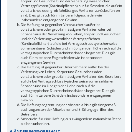
Körper und Gesundheit und der Verletzung wesentlicher
Vertragspflichten (Kardinalpflichten) nur für Schäden, die auf ein
vorsätzliches oder grob fahrlässiges Verhalten zurückzuführen
sind. Dies gilt auch für mittelbare Folgeschäden wie
insbesondere entgangenen Gewinn.
Die Haftung ist gegenüber Verbrauchern außer bei
vorsätzlichem oder grob fahrlässigem Verhalten oder bei
Schäden aus der Verletzung von Leben, Körper und Gesundheit
und der Verletzung wesentlicher Vertragspflichten
(Kardinalpflichten) auf die bei Vertragsschluss typischerweise
vorhersehbaren Schäden und im übrigen der Höhe nach auf die
vertragstypischen Durchschnittsschäden begrenzt. Dies gilt
auch für mittelbare Folgeschäden wie insbesondere
entgangenen Gewinn.
Die Haftung ist gegenüber Unternehmern außer bei der
Verletzung von Leben, Körper und Gesundheit oder
vorsätzlichem oder grob fahrlässigem Verhalten des Betreibers
auf die bei Vertragsschluss typischerweise vorhersehbaren
Schäden und im Übrigen der Höhe nach auf die
vertragstypischen Durchschnittsschäden begrenzt. Dies gilt
auch für mittelbare Schäden, insbesondere entgangenen
Gewinn.
Die Haftungsbegrenzung der Absätze a bis c gilt sinngemäß
auch zugunsten der Mitarbeiter und Erfüllungsgehilfen des
Betreibers.
Ansprüche für eine Haftung aus zwingendem nationalem Recht
bleiben unberührt.
6. ÄNDERUNGSVORBEHALT