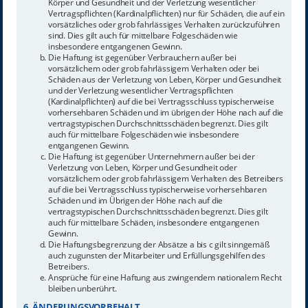
Körper und Gesundheit und der Verletzung wesentlicher
Vertragspflichten (Kardinalpflichten) nur für Schäden, die auf ein
vorsätzliches oder grob fahrlässiges Verhalten zurückzuführen
sind. Dies gilt auch für mittelbare Folgeschäden wie
insbesondere entgangenen Gewinn.
Die Haftung ist gegenüber Verbrauchern außer bei
vorsätzlichem oder grob fahrlässigem Verhalten oder bei
Schäden aus der Verletzung von Leben, Körper und Gesundheit
und der Verletzung wesentlicher Vertragspflichten
(Kardinalpflichten) auf die bei Vertragsschluss typischerweise
vorhersehbaren Schäden und im übrigen der Höhe nach auf die
vertragstypischen Durchschnittsschäden begrenzt. Dies gilt
auch für mittelbare Folgeschäden wie insbesondere
entgangenen Gewinn.
Die Haftung ist gegenüber Unternehmern außer bei der
Verletzung von Leben, Körper und Gesundheit oder
vorsätzlichem oder grob fahrlässigem Verhalten des Betreibers
auf die bei Vertragsschluss typischerweise vorhersehbaren
Schäden und im Übrigen der Höhe nach auf die
vertragstypischen Durchschnittsschäden begrenzt. Dies gilt
auch für mittelbare Schäden, insbesondere entgangenen
Gewinn.
Die Haftungsbegrenzung der Absätze a bis c gilt sinngemäß
auch zugunsten der Mitarbeiter und Erfüllungsgehilfen des
Betreibers.
Ansprüche für eine Haftung aus zwingendem nationalem Recht
bleiben unberührt.
6. ÄNDERUNGSVORBEHALT