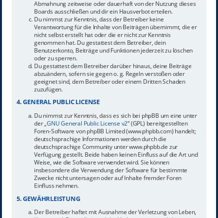
Abmahnung zeitweise oder dauerhaft von der Nutzung dieses
Boards ausschließen und dir ein Hausverbot erteilen.
Du nimmst zur Kenntnis, dass der Betreiber keine
Verantwortung für die Inhalte von Beiträgen übernimmt, die er
nicht selbst erstellt hat oder die er nicht zur Kenntnis
genommen hat. Du gestattest dem Betreiber, dein
Benutzerkonto, Beiträge und Funktionen jederzeit zu löschen
oder zu sperren.
Du gestattest dem Betreiber darüber hinaus, deine Beiträge
abzuändern, sofern sie gegen o. g. Regeln verstoßen oder
geeignet sind, dem Betreiber oder einem Dritten Schaden
zuzufügen.
4. GENERAL PUBLIC LICENSE
Du nimmst zur Kenntnis, dass es sich bei phpBB um eine unter
der „
GNU General Public License v2
“ (GPL) bereitgestellten
Foren-Software von phpBB Limited (www.phpbb.com) handelt;
deutschsprachige Informationen werden durch die
deutschsprachige Community unter www.phpbb.de zur
Verfügung gestellt. Beide haben keinen Einfluss auf die Art und
Weise, wie die Software verwendet wird. Sie können
insbesondere die Verwendung der Software für bestimmte
Zwecke nicht untersagen oder auf Inhalte fremder Foren
Einfluss nehmen.
5. GEWÄHRLEISTUNG
Der Betreiber haftet mit Ausnahme der Verletzung von Leben,