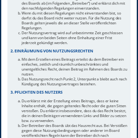
des Boards ab (im Folgenden „Betreiber“) und erklärst dich mit
den nachfolgenden Regelungen einverstanden.
Wenn du mit diesen Regelungen nicht einverstanden bist, so
darfst du das Board nicht weiter nutzen. Für die Nutzung des
Boards gelten jeweils die an dieser Stelle veröffentlichten
Regelungen.
Der Nutzungsvertrag wird auf unbestimmte Zeit geschlossen
und kann von beiden Seiten ohne Einhaltung einer Frist
jederzeit gekündigt werden.
2. EINRÄUMUNG VON NUTZUNGSRECHTEN
Mit dem Erstellen eines Beitrags erteilst du dem Betreiber ein
einfaches, zeitlich und räumlich unbeschränktes und
unentgeltliches Recht, deinen Beitrag im Rahmen des Boards zu
nutzen.
Das Nutzungsrecht nach Punkt 2, Unterpunkt a bleibt auch nach
Kündigung des Nutzungsvertrages bestehen.
3. PFLICHTEN DES NUTZERS
Du erklärst mit der Erstellung eines Beitrags, dass er keine
Inhalte enthält, die gegen geltendes Recht oder die guten Sitten
verstoßen. Du erklärst insbesondere, dass du das Recht besitzt,
die in deinen Beiträgen verwendeten Links und Bilder zu setzen
bzw. zu verwenden.
Der Betreiber des Boards übt das Hausrecht aus. Bei Verstößen
gegen diese Nutzungsbedingungen oder anderer im Board
veröffentlichten Regeln kann der Betreiber dich nach