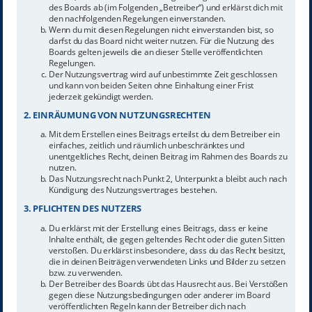
des Boards ab (im Folgenden „Betreiber“) und erklärst dich mit
den nachfolgenden Regelungen einverstanden.
Wenn du mit diesen Regelungen nicht einverstanden bist, so
darfst du das Board nicht weiter nutzen. Für die Nutzung des
Boards gelten jeweils die an dieser Stelle veröffentlichten
Regelungen.
Der Nutzungsvertrag wird auf unbestimmte Zeit geschlossen
und kann von beiden Seiten ohne Einhaltung einer Frist
jederzeit gekündigt werden.
2. EINRÄUMUNG VON NUTZUNGSRECHTEN
Mit dem Erstellen eines Beitrags erteilst du dem Betreiber ein
einfaches, zeitlich und räumlich unbeschränktes und
unentgeltliches Recht, deinen Beitrag im Rahmen des Boards zu
nutzen.
Das Nutzungsrecht nach Punkt 2, Unterpunkt a bleibt auch nach
Kündigung des Nutzungsvertrages bestehen.
3. PFLICHTEN DES NUTZERS
Du erklärst mit der Erstellung eines Beitrags, dass er keine
Inhalte enthält, die gegen geltendes Recht oder die guten Sitten
verstoßen. Du erklärst insbesondere, dass du das Recht besitzt,
die in deinen Beiträgen verwendeten Links und Bilder zu setzen
bzw. zu verwenden.
Der Betreiber des Boards übt das Hausrecht aus. Bei Verstößen
gegen diese Nutzungsbedingungen oder anderer im Board
veröffentlichten Regeln kann der Betreiber dich nach