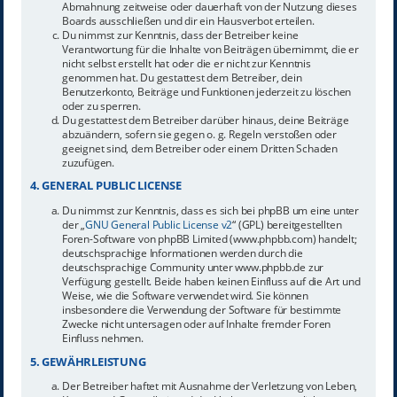
Abmahnung zeitweise oder dauerhaft von der Nutzung dieses
Boards ausschließen und dir ein Hausverbot erteilen.
Du nimmst zur Kenntnis, dass der Betreiber keine
Verantwortung für die Inhalte von Beiträgen übernimmt, die er
nicht selbst erstellt hat oder die er nicht zur Kenntnis
genommen hat. Du gestattest dem Betreiber, dein
Benutzerkonto, Beiträge und Funktionen jederzeit zu löschen
oder zu sperren.
Du gestattest dem Betreiber darüber hinaus, deine Beiträge
abzuändern, sofern sie gegen o. g. Regeln verstoßen oder
geeignet sind, dem Betreiber oder einem Dritten Schaden
zuzufügen.
4. GENERAL PUBLIC LICENSE
Du nimmst zur Kenntnis, dass es sich bei phpBB um eine unter
der „
GNU General Public License v2
“ (GPL) bereitgestellten
Foren-Software von phpBB Limited (www.phpbb.com) handelt;
deutschsprachige Informationen werden durch die
deutschsprachige Community unter www.phpbb.de zur
Verfügung gestellt. Beide haben keinen Einfluss auf die Art und
Weise, wie die Software verwendet wird. Sie können
insbesondere die Verwendung der Software für bestimmte
Zwecke nicht untersagen oder auf Inhalte fremder Foren
Einfluss nehmen.
5. GEWÄHRLEISTUNG
Der Betreiber haftet mit Ausnahme der Verletzung von Leben,