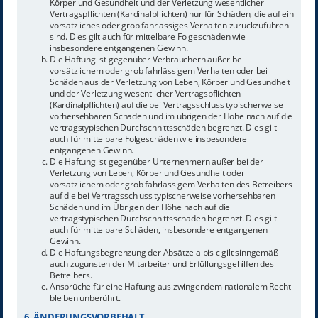
Körper und Gesundheit und der Verletzung wesentlicher
Vertragspflichten (Kardinalpflichten) nur für Schäden, die auf ein
vorsätzliches oder grob fahrlässiges Verhalten zurückzuführen
sind. Dies gilt auch für mittelbare Folgeschäden wie
insbesondere entgangenen Gewinn.
Die Haftung ist gegenüber Verbrauchern außer bei
vorsätzlichem oder grob fahrlässigem Verhalten oder bei
Schäden aus der Verletzung von Leben, Körper und Gesundheit
und der Verletzung wesentlicher Vertragspflichten
(Kardinalpflichten) auf die bei Vertragsschluss typischerweise
vorhersehbaren Schäden und im übrigen der Höhe nach auf die
vertragstypischen Durchschnittsschäden begrenzt. Dies gilt
auch für mittelbare Folgeschäden wie insbesondere
entgangenen Gewinn.
Die Haftung ist gegenüber Unternehmern außer bei der
Verletzung von Leben, Körper und Gesundheit oder
vorsätzlichem oder grob fahrlässigem Verhalten des Betreibers
auf die bei Vertragsschluss typischerweise vorhersehbaren
Schäden und im Übrigen der Höhe nach auf die
vertragstypischen Durchschnittsschäden begrenzt. Dies gilt
auch für mittelbare Schäden, insbesondere entgangenen
Gewinn.
Die Haftungsbegrenzung der Absätze a bis c gilt sinngemäß
auch zugunsten der Mitarbeiter und Erfüllungsgehilfen des
Betreibers.
Ansprüche für eine Haftung aus zwingendem nationalem Recht
bleiben unberührt.
6. ÄNDERUNGSVORBEHALT