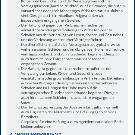
Körper und Gesundheit und der Verletzung wesentlicher
Vertragspflichten (Kardinalpflichten) nur für Schäden, die auf ein
vorsätzliches oder grob fahrlässiges Verhalten zurückzuführen
sind. Dies gilt auch für mittelbare Folgeschäden wie
insbesondere entgangenen Gewinn.
Die Haftung ist gegenüber Verbrauchern außer bei
vorsätzlichem oder grob fahrlässigem Verhalten oder bei
Schäden aus der Verletzung von Leben, Körper und Gesundheit
und der Verletzung wesentlicher Vertragspflichten
(Kardinalpflichten) auf die bei Vertragsschluss typischerweise
vorhersehbaren Schäden und im übrigen der Höhe nach auf die
vertragstypischen Durchschnittsschäden begrenzt. Dies gilt
auch für mittelbare Folgeschäden wie insbesondere
entgangenen Gewinn.
Die Haftung ist gegenüber Unternehmern außer bei der
Verletzung von Leben, Körper und Gesundheit oder
vorsätzlichem oder grob fahrlässigem Verhalten des Betreibers
auf die bei Vertragsschluss typischerweise vorhersehbaren
Schäden und im Übrigen der Höhe nach auf die
vertragstypischen Durchschnittsschäden begrenzt. Dies gilt
auch für mittelbare Schäden, insbesondere entgangenen
Gewinn.
Die Haftungsbegrenzung der Absätze a bis c gilt sinngemäß
auch zugunsten der Mitarbeiter und Erfüllungsgehilfen des
Betreibers.
Ansprüche für eine Haftung aus zwingendem nationalem Recht
bleiben unberührt.
6. ÄNDERUNGSVORBEHALT