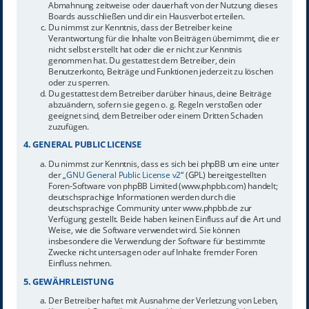
Abmahnung zeitweise oder dauerhaft von der Nutzung dieses
Boards ausschließen und dir ein Hausverbot erteilen.
Du nimmst zur Kenntnis, dass der Betreiber keine
Verantwortung für die Inhalte von Beiträgen übernimmt, die er
nicht selbst erstellt hat oder die er nicht zur Kenntnis
genommen hat. Du gestattest dem Betreiber, dein
Benutzerkonto, Beiträge und Funktionen jederzeit zu löschen
oder zu sperren.
Du gestattest dem Betreiber darüber hinaus, deine Beiträge
abzuändern, sofern sie gegen o. g. Regeln verstoßen oder
geeignet sind, dem Betreiber oder einem Dritten Schaden
zuzufügen.
4. GENERAL PUBLIC LICENSE
Du nimmst zur Kenntnis, dass es sich bei phpBB um eine unter
der „
GNU General Public License v2
“ (GPL) bereitgestellten
Foren-Software von phpBB Limited (www.phpbb.com) handelt;
deutschsprachige Informationen werden durch die
deutschsprachige Community unter www.phpbb.de zur
Verfügung gestellt. Beide haben keinen Einfluss auf die Art und
Weise, wie die Software verwendet wird. Sie können
insbesondere die Verwendung der Software für bestimmte
Zwecke nicht untersagen oder auf Inhalte fremder Foren
Einfluss nehmen.
5. GEWÄHRLEISTUNG
Der Betreiber haftet mit Ausnahme der Verletzung von Leben,