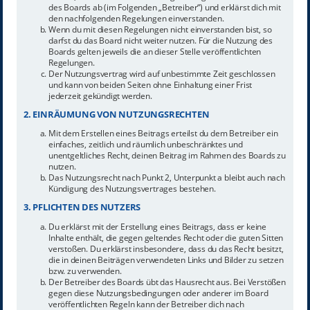
des Boards ab (im Folgenden „Betreiber“) und erklärst dich mit
den nachfolgenden Regelungen einverstanden.
Wenn du mit diesen Regelungen nicht einverstanden bist, so
darfst du das Board nicht weiter nutzen. Für die Nutzung des
Boards gelten jeweils die an dieser Stelle veröffentlichten
Regelungen.
Der Nutzungsvertrag wird auf unbestimmte Zeit geschlossen
und kann von beiden Seiten ohne Einhaltung einer Frist
jederzeit gekündigt werden.
2. EINRÄUMUNG VON NUTZUNGSRECHTEN
Mit dem Erstellen eines Beitrags erteilst du dem Betreiber ein
einfaches, zeitlich und räumlich unbeschränktes und
unentgeltliches Recht, deinen Beitrag im Rahmen des Boards zu
nutzen.
Das Nutzungsrecht nach Punkt 2, Unterpunkt a bleibt auch nach
Kündigung des Nutzungsvertrages bestehen.
3. PFLICHTEN DES NUTZERS
Du erklärst mit der Erstellung eines Beitrags, dass er keine
Inhalte enthält, die gegen geltendes Recht oder die guten Sitten
verstoßen. Du erklärst insbesondere, dass du das Recht besitzt,
die in deinen Beiträgen verwendeten Links und Bilder zu setzen
bzw. zu verwenden.
Der Betreiber des Boards übt das Hausrecht aus. Bei Verstößen
gegen diese Nutzungsbedingungen oder anderer im Board
veröffentlichten Regeln kann der Betreiber dich nach