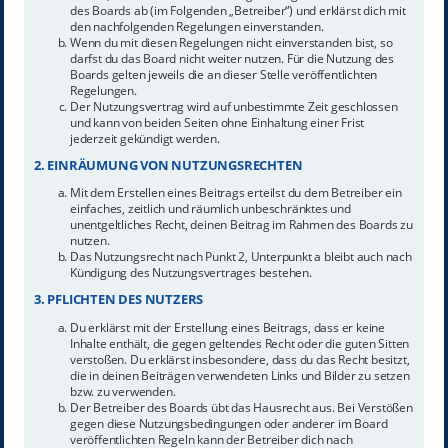
des Boards ab (im Folgenden „Betreiber“) und erklärst dich mit
den nachfolgenden Regelungen einverstanden.
Wenn du mit diesen Regelungen nicht einverstanden bist, so
darfst du das Board nicht weiter nutzen. Für die Nutzung des
Boards gelten jeweils die an dieser Stelle veröffentlichten
Regelungen.
Der Nutzungsvertrag wird auf unbestimmte Zeit geschlossen
und kann von beiden Seiten ohne Einhaltung einer Frist
jederzeit gekündigt werden.
2. EINRÄUMUNG VON NUTZUNGSRECHTEN
Mit dem Erstellen eines Beitrags erteilst du dem Betreiber ein
einfaches, zeitlich und räumlich unbeschränktes und
unentgeltliches Recht, deinen Beitrag im Rahmen des Boards zu
nutzen.
Das Nutzungsrecht nach Punkt 2, Unterpunkt a bleibt auch nach
Kündigung des Nutzungsvertrages bestehen.
3. PFLICHTEN DES NUTZERS
Du erklärst mit der Erstellung eines Beitrags, dass er keine
Inhalte enthält, die gegen geltendes Recht oder die guten Sitten
verstoßen. Du erklärst insbesondere, dass du das Recht besitzt,
die in deinen Beiträgen verwendeten Links und Bilder zu setzen
bzw. zu verwenden.
Der Betreiber des Boards übt das Hausrecht aus. Bei Verstößen
gegen diese Nutzungsbedingungen oder anderer im Board
veröffentlichten Regeln kann der Betreiber dich nach