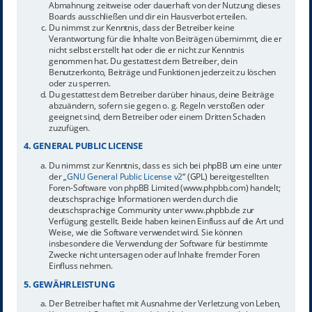
Abmahnung zeitweise oder dauerhaft von der Nutzung dieses
Boards ausschließen und dir ein Hausverbot erteilen.
Du nimmst zur Kenntnis, dass der Betreiber keine
Verantwortung für die Inhalte von Beiträgen übernimmt, die er
nicht selbst erstellt hat oder die er nicht zur Kenntnis
genommen hat. Du gestattest dem Betreiber, dein
Benutzerkonto, Beiträge und Funktionen jederzeit zu löschen
oder zu sperren.
Du gestattest dem Betreiber darüber hinaus, deine Beiträge
abzuändern, sofern sie gegen o. g. Regeln verstoßen oder
geeignet sind, dem Betreiber oder einem Dritten Schaden
zuzufügen.
4. GENERAL PUBLIC LICENSE
Du nimmst zur Kenntnis, dass es sich bei phpBB um eine unter
der „
GNU General Public License v2
“ (GPL) bereitgestellten
Foren-Software von phpBB Limited (www.phpbb.com) handelt;
deutschsprachige Informationen werden durch die
deutschsprachige Community unter www.phpbb.de zur
Verfügung gestellt. Beide haben keinen Einfluss auf die Art und
Weise, wie die Software verwendet wird. Sie können
insbesondere die Verwendung der Software für bestimmte
Zwecke nicht untersagen oder auf Inhalte fremder Foren
Einfluss nehmen.
5. GEWÄHRLEISTUNG
Der Betreiber haftet mit Ausnahme der Verletzung von Leben,