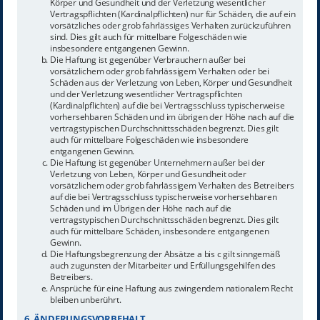
Körper und Gesundheit und der Verletzung wesentlicher
Vertragspflichten (Kardinalpflichten) nur für Schäden, die auf ein
vorsätzliches oder grob fahrlässiges Verhalten zurückzuführen
sind. Dies gilt auch für mittelbare Folgeschäden wie
insbesondere entgangenen Gewinn.
Die Haftung ist gegenüber Verbrauchern außer bei
vorsätzlichem oder grob fahrlässigem Verhalten oder bei
Schäden aus der Verletzung von Leben, Körper und Gesundheit
und der Verletzung wesentlicher Vertragspflichten
(Kardinalpflichten) auf die bei Vertragsschluss typischerweise
vorhersehbaren Schäden und im übrigen der Höhe nach auf die
vertragstypischen Durchschnittsschäden begrenzt. Dies gilt
auch für mittelbare Folgeschäden wie insbesondere
entgangenen Gewinn.
Die Haftung ist gegenüber Unternehmern außer bei der
Verletzung von Leben, Körper und Gesundheit oder
vorsätzlichem oder grob fahrlässigem Verhalten des Betreibers
auf die bei Vertragsschluss typischerweise vorhersehbaren
Schäden und im Übrigen der Höhe nach auf die
vertragstypischen Durchschnittsschäden begrenzt. Dies gilt
auch für mittelbare Schäden, insbesondere entgangenen
Gewinn.
Die Haftungsbegrenzung der Absätze a bis c gilt sinngemäß
auch zugunsten der Mitarbeiter und Erfüllungsgehilfen des
Betreibers.
Ansprüche für eine Haftung aus zwingendem nationalem Recht
bleiben unberührt.
6. ÄNDERUNGSVORBEHALT