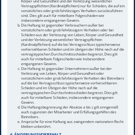
Körper und Gesundheit und der Verletzung wesentlicher
Vertragspflichten (Kardinalpflichten) nur für Schäden, die auf ein
vorsätzliches oder grob fahrlässiges Verhalten zurückzuführen
sind. Dies gilt auch für mittelbare Folgeschäden wie
insbesondere entgangenen Gewinn.
Die Haftung ist gegenüber Verbrauchern außer bei
vorsätzlichem oder grob fahrlässigem Verhalten oder bei
Schäden aus der Verletzung von Leben, Körper und Gesundheit
und der Verletzung wesentlicher Vertragspflichten
(Kardinalpflichten) auf die bei Vertragsschluss typischerweise
vorhersehbaren Schäden und im übrigen der Höhe nach auf die
vertragstypischen Durchschnittsschäden begrenzt. Dies gilt
auch für mittelbare Folgeschäden wie insbesondere
entgangenen Gewinn.
Die Haftung ist gegenüber Unternehmern außer bei der
Verletzung von Leben, Körper und Gesundheit oder
vorsätzlichem oder grob fahrlässigem Verhalten des Betreibers
auf die bei Vertragsschluss typischerweise vorhersehbaren
Schäden und im Übrigen der Höhe nach auf die
vertragstypischen Durchschnittsschäden begrenzt. Dies gilt
auch für mittelbare Schäden, insbesondere entgangenen
Gewinn.
Die Haftungsbegrenzung der Absätze a bis c gilt sinngemäß
auch zugunsten der Mitarbeiter und Erfüllungsgehilfen des
Betreibers.
Ansprüche für eine Haftung aus zwingendem nationalem Recht
bleiben unberührt.
6. ÄNDERUNGSVORBEHALT