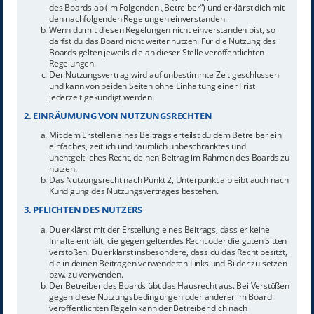
des Boards ab (im Folgenden „Betreiber“) und erklärst dich mit
den nachfolgenden Regelungen einverstanden.
Wenn du mit diesen Regelungen nicht einverstanden bist, so
darfst du das Board nicht weiter nutzen. Für die Nutzung des
Boards gelten jeweils die an dieser Stelle veröffentlichten
Regelungen.
Der Nutzungsvertrag wird auf unbestimmte Zeit geschlossen
und kann von beiden Seiten ohne Einhaltung einer Frist
jederzeit gekündigt werden.
2. EINRÄUMUNG VON NUTZUNGSRECHTEN
Mit dem Erstellen eines Beitrags erteilst du dem Betreiber ein
einfaches, zeitlich und räumlich unbeschränktes und
unentgeltliches Recht, deinen Beitrag im Rahmen des Boards zu
nutzen.
Das Nutzungsrecht nach Punkt 2, Unterpunkt a bleibt auch nach
Kündigung des Nutzungsvertrages bestehen.
3. PFLICHTEN DES NUTZERS
Du erklärst mit der Erstellung eines Beitrags, dass er keine
Inhalte enthält, die gegen geltendes Recht oder die guten Sitten
verstoßen. Du erklärst insbesondere, dass du das Recht besitzt,
die in deinen Beiträgen verwendeten Links und Bilder zu setzen
bzw. zu verwenden.
Der Betreiber des Boards übt das Hausrecht aus. Bei Verstößen
gegen diese Nutzungsbedingungen oder anderer im Board
veröffentlichten Regeln kann der Betreiber dich nach