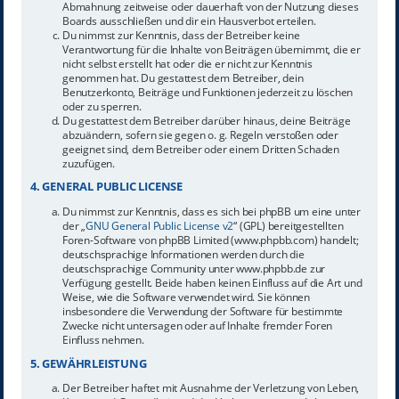
Abmahnung zeitweise oder dauerhaft von der Nutzung dieses
Boards ausschließen und dir ein Hausverbot erteilen.
Du nimmst zur Kenntnis, dass der Betreiber keine
Verantwortung für die Inhalte von Beiträgen übernimmt, die er
nicht selbst erstellt hat oder die er nicht zur Kenntnis
genommen hat. Du gestattest dem Betreiber, dein
Benutzerkonto, Beiträge und Funktionen jederzeit zu löschen
oder zu sperren.
Du gestattest dem Betreiber darüber hinaus, deine Beiträge
abzuändern, sofern sie gegen o. g. Regeln verstoßen oder
geeignet sind, dem Betreiber oder einem Dritten Schaden
zuzufügen.
4. GENERAL PUBLIC LICENSE
Du nimmst zur Kenntnis, dass es sich bei phpBB um eine unter
der „
GNU General Public License v2
“ (GPL) bereitgestellten
Foren-Software von phpBB Limited (www.phpbb.com) handelt;
deutschsprachige Informationen werden durch die
deutschsprachige Community unter www.phpbb.de zur
Verfügung gestellt. Beide haben keinen Einfluss auf die Art und
Weise, wie die Software verwendet wird. Sie können
insbesondere die Verwendung der Software für bestimmte
Zwecke nicht untersagen oder auf Inhalte fremder Foren
Einfluss nehmen.
5. GEWÄHRLEISTUNG
Der Betreiber haftet mit Ausnahme der Verletzung von Leben,