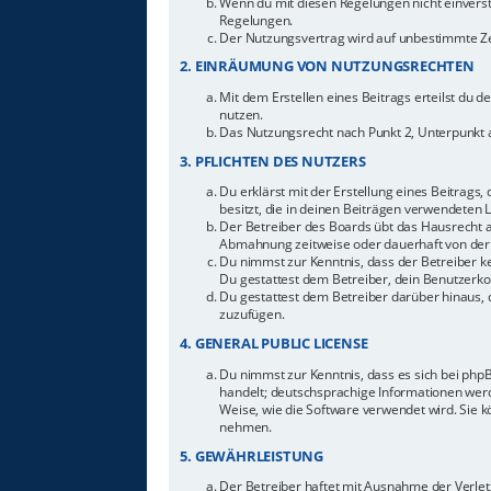
Wenn du mit diesen Regelungen nicht einverstan
Regelungen.
Der Nutzungsvertrag wird auf unbestimmte Zei
2. EINRÄUMUNG VON NUTZUNGSRECHTEN
Mit dem Erstellen eines Beitrags erteilst du 
nutzen.
Das Nutzungsrecht nach Punkt 2, Unterpunkt 
3. PFLICHTEN DES NUTZERS
Du erklärst mit der Erstellung eines Beitrags,
besitzt, die in deinen Beiträgen verwendeten 
Der Betreiber des Boards übt das Hausrecht 
Abmahnung zeitweise oder dauerhaft von der 
Du nimmst zur Kenntnis, dass der Betreiber ke
Du gestattest dem Betreiber, dein Benutzerkon
Du gestattest dem Betreiber darüber hinaus, 
zuzufügen.
4. GENERAL PUBLIC LICENSE
Du nimmst zur Kenntnis, dass es sich bei php
handelt; deutschsprachige Informationen werd
Weise, wie die Software verwendet wird. Sie 
nehmen.
5. GEWÄHRLEISTUNG
Der Betreiber haftet mit Ausnahme der Verletz