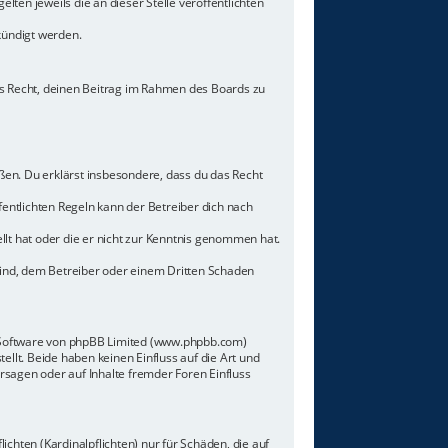
lten jeweils die an dieser Stelle veröffentlichten
kündigt werden.
hes Recht, deinen Beitrag im Rahmen des Boards zu
toßen. Du erklärst insbesondere, dass du das Recht
ntlichten Regeln kann der Betreiber dich nach
llt hat oder die er nicht zur Kenntnis genommen hat.
sind, dem Betreiber oder einem Dritten Schaden
n-Software von phpBB Limited (www.phpbb.com)
lt. Beide haben keinen Einfluss auf die Art und
sagen oder auf Inhalte fremder Foren Einfluss
chten (Kardinalpflichten) nur für Schäden, die auf