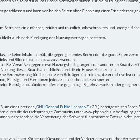
den bist, so darfst du das Board nicht weiter nutzen. Für die Nutzung des Boards ge
t geschlossen und kann von beiden Seiten ohne Einhaltung einer Frist jederzeit ge
dem Betreiber ein einfaches, zeitlich und räumlich unbeschränktes und unentgeltlic
a bleibt auch nach Kündigung des Nutzungsvertrages bestehen.
 dass er keine Inhalte enthält, die gegen geltendes Recht oder die guten Sitten vers
Links und Bilder zu setzen bzw. zu verwenden.
aus. Bei Verstößen gegen diese Nutzungsbedingungen oder anderer im Board veröffe
Nutzung dieses Boards ausschließen und dir ein Hausverbot erteilen.
ine Verantwortung für die Inhalte von Beiträgen übernimmt, die er nicht selbst erste
to, Beiträge und Funktionen jederzeit zu löschen oder zu sperren.
deine Beiträge abzuändern, sofern sie gegen o. g. Regeln verstoßen oder geeignet 
BB um eine unter der „
GNU General Public License v2
“ (GPL) bereitgestellten Fore
en durch die deutschsprachige Community unter www.phpbb.de zur Verfügung gestel
können insbesondere die Verwendung der Software für bestimmte Zwecke nicht unter
ung von Leben, Körper und Gesundheit und der Verletzung wesentlicher Vertragspfli