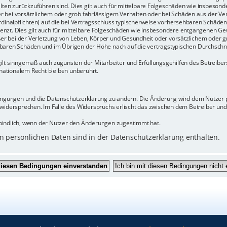
halten zurückzuführen sind. Dies gilt auch für mittelbare Folgeschäden wie insbeso
r bei vorsätzlichem oder grob fahrlässigem Verhalten oder bei Schäden aus der Ve
rdinalpflichten) auf die bei Vertragsschluss typischerweise vorhersehbaren Schäde
enzt. Dies gilt auch für mittelbare Folgeschäden wie insbesondere entgangenen Ge
 bei der Verletzung von Leben, Körper und Gesundheit oder vorsätzlichem oder gr
baren Schäden und im Übrigen der Höhe nach auf die vertragstypischen Durchschnit
ilt sinngemäß auch zugunsten der Mitarbeiter und Erfüllungsgehilfen des Betreiber
ationalem Recht bleiben unberührt.
dingungen und die Datenschutzerklärung zu ändern. Die Änderung wird dem Nutzer pe
 widersprechen. Im Falle des Widerspruchs erlischt das zwischen dem Betreiber un
bindlich, wenn der Nutzer den Änderungen zugestimmt hat.
 persönlichen Daten sind in der Datenschutzerklärung enthalten.