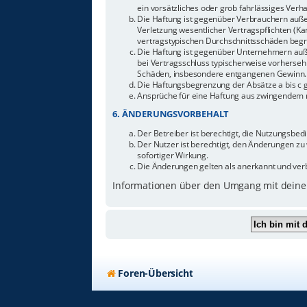
ein vorsätzliches oder grob fahrlässiges Ver
Die Haftung ist gegenüber Verbrauchern auße
Verletzung wesentlicher Vertragspflichten (Ka
vertragstypischen Durchschnittsschäden begr
Die Haftung ist gegenüber Unternehmern außer
bei Vertragsschluss typischerweise vorherseh
Schäden, insbesondere entgangenen Gewinn.
Die Haftungsbegrenzung der Absätze a bis c g
Ansprüche für eine Haftung aus zwingendem n
6. ÄNDERUNGSVORBEHALT
Der Betreiber ist berechtigt, die Nutzungsbe
Der Nutzer ist berechtigt, den Änderungen zu
sofortiger Wirkung.
Die Änderungen gelten als anerkannt und ver
Informationen über den Umgang mit deinen
Foren-Übersicht