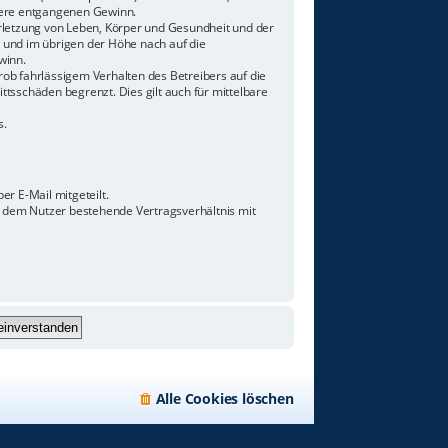
ndere entgangenen Gewinn.
rletzung von Leben, Körper und Gesundheit und der
n und im übrigen der Höhe nach auf die
winn.
ob fahrlässigem Verhalten des Betreibers auf die
tsschäden begrenzt. Dies gilt auch für mittelbare
s.
r E-Mail mitgeteilt.
d dem Nutzer bestehende Vertragsverhältnis mit
Alle Cookies löschen