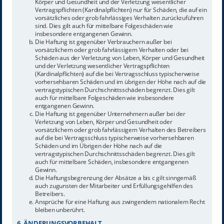
Körper und Gesundheit und der Verletzung wesentlicher
Vertragspflichten (Kardinalpflichten) nur für Schäden, die auf ein
vorsätzliches oder grob fahrlässiges Verhalten zurückzuführen
sind. Dies gilt auch für mittelbare Folgeschäden wie
insbesondere entgangenen Gewinn.
Die Haftung ist gegenüber Verbrauchern außer bei
vorsätzlichem oder grob fahrlässigem Verhalten oder bei
Schäden aus der Verletzung von Leben, Körper und Gesundheit
und der Verletzung wesentlicher Vertragspflichten
(Kardinalpflichten) auf die bei Vertragsschluss typischerweise
vorhersehbaren Schäden und im übrigen der Höhe nach auf die
vertragstypischen Durchschnittsschäden begrenzt. Dies gilt
auch für mittelbare Folgeschäden wie insbesondere
entgangenen Gewinn.
Die Haftung ist gegenüber Unternehmern außer bei der
Verletzung von Leben, Körper und Gesundheit oder
vorsätzlichem oder grob fahrlässigem Verhalten des Betreibers
auf die bei Vertragsschluss typischerweise vorhersehbaren
Schäden und im Übrigen der Höhe nach auf die
vertragstypischen Durchschnittsschäden begrenzt. Dies gilt
auch für mittelbare Schäden, insbesondere entgangenen
Gewinn.
Die Haftungsbegrenzung der Absätze a bis c gilt sinngemäß
auch zugunsten der Mitarbeiter und Erfüllungsgehilfen des
Betreibers.
Ansprüche für eine Haftung aus zwingendem nationalem Recht
bleiben unberührt.
6. ÄNDERUNGSVORBEHALT