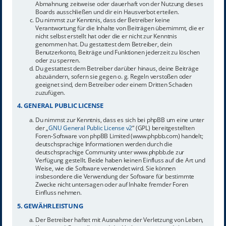
Abmahnung zeitweise oder dauerhaft von der Nutzung dieses
Boards ausschließen und dir ein Hausverbot erteilen.
Du nimmst zur Kenntnis, dass der Betreiber keine
Verantwortung für die Inhalte von Beiträgen übernimmt, die er
nicht selbst erstellt hat oder die er nicht zur Kenntnis
genommen hat. Du gestattest dem Betreiber, dein
Benutzerkonto, Beiträge und Funktionen jederzeit zu löschen
oder zu sperren.
Du gestattest dem Betreiber darüber hinaus, deine Beiträge
abzuändern, sofern sie gegen o. g. Regeln verstoßen oder
geeignet sind, dem Betreiber oder einem Dritten Schaden
zuzufügen.
4. GENERAL PUBLIC LICENSE
Du nimmst zur Kenntnis, dass es sich bei phpBB um eine unter
der „
GNU General Public License v2
“ (GPL) bereitgestellten
Foren-Software von phpBB Limited (www.phpbb.com) handelt;
deutschsprachige Informationen werden durch die
deutschsprachige Community unter www.phpbb.de zur
Verfügung gestellt. Beide haben keinen Einfluss auf die Art und
Weise, wie die Software verwendet wird. Sie können
insbesondere die Verwendung der Software für bestimmte
Zwecke nicht untersagen oder auf Inhalte fremder Foren
Einfluss nehmen.
5. GEWÄHRLEISTUNG
Der Betreiber haftet mit Ausnahme der Verletzung von Leben,