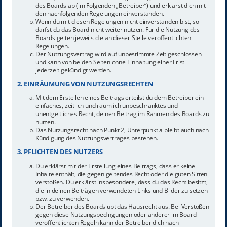
des Boards ab (im Folgenden „Betreiber“) und erklärst dich mit
den nachfolgenden Regelungen einverstanden.
Wenn du mit diesen Regelungen nicht einverstanden bist, so
darfst du das Board nicht weiter nutzen. Für die Nutzung des
Boards gelten jeweils die an dieser Stelle veröffentlichten
Regelungen.
Der Nutzungsvertrag wird auf unbestimmte Zeit geschlossen
und kann von beiden Seiten ohne Einhaltung einer Frist
jederzeit gekündigt werden.
2. EINRÄUMUNG VON NUTZUNGSRECHTEN
Mit dem Erstellen eines Beitrags erteilst du dem Betreiber ein
einfaches, zeitlich und räumlich unbeschränktes und
unentgeltliches Recht, deinen Beitrag im Rahmen des Boards zu
nutzen.
Das Nutzungsrecht nach Punkt 2, Unterpunkt a bleibt auch nach
Kündigung des Nutzungsvertrages bestehen.
3. PFLICHTEN DES NUTZERS
Du erklärst mit der Erstellung eines Beitrags, dass er keine
Inhalte enthält, die gegen geltendes Recht oder die guten Sitten
verstoßen. Du erklärst insbesondere, dass du das Recht besitzt,
die in deinen Beiträgen verwendeten Links und Bilder zu setzen
bzw. zu verwenden.
Der Betreiber des Boards übt das Hausrecht aus. Bei Verstößen
gegen diese Nutzungsbedingungen oder anderer im Board
veröffentlichten Regeln kann der Betreiber dich nach