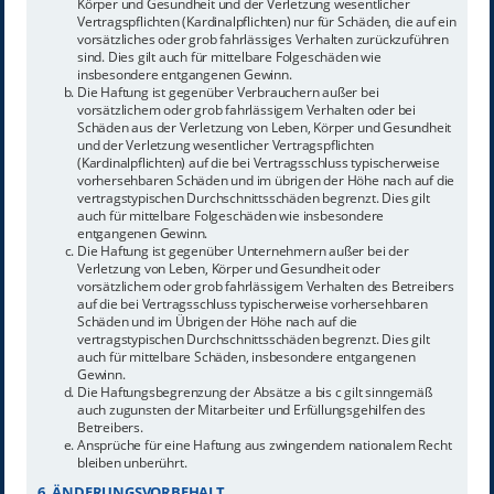
Körper und Gesundheit und der Verletzung wesentlicher
Vertragspflichten (Kardinalpflichten) nur für Schäden, die auf ein
vorsätzliches oder grob fahrlässiges Verhalten zurückzuführen
sind. Dies gilt auch für mittelbare Folgeschäden wie
insbesondere entgangenen Gewinn.
Die Haftung ist gegenüber Verbrauchern außer bei
vorsätzlichem oder grob fahrlässigem Verhalten oder bei
Schäden aus der Verletzung von Leben, Körper und Gesundheit
und der Verletzung wesentlicher Vertragspflichten
(Kardinalpflichten) auf die bei Vertragsschluss typischerweise
vorhersehbaren Schäden und im übrigen der Höhe nach auf die
vertragstypischen Durchschnittsschäden begrenzt. Dies gilt
auch für mittelbare Folgeschäden wie insbesondere
entgangenen Gewinn.
Die Haftung ist gegenüber Unternehmern außer bei der
Verletzung von Leben, Körper und Gesundheit oder
vorsätzlichem oder grob fahrlässigem Verhalten des Betreibers
auf die bei Vertragsschluss typischerweise vorhersehbaren
Schäden und im Übrigen der Höhe nach auf die
vertragstypischen Durchschnittsschäden begrenzt. Dies gilt
auch für mittelbare Schäden, insbesondere entgangenen
Gewinn.
Die Haftungsbegrenzung der Absätze a bis c gilt sinngemäß
auch zugunsten der Mitarbeiter und Erfüllungsgehilfen des
Betreibers.
Ansprüche für eine Haftung aus zwingendem nationalem Recht
bleiben unberührt.
6. ÄNDERUNGSVORBEHALT