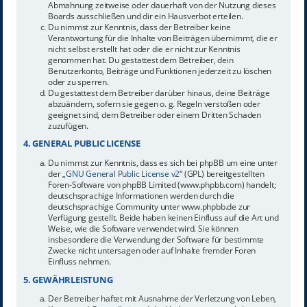
Abmahnung zeitweise oder dauerhaft von der Nutzung dieses
Boards ausschließen und dir ein Hausverbot erteilen.
Du nimmst zur Kenntnis, dass der Betreiber keine
Verantwortung für die Inhalte von Beiträgen übernimmt, die er
nicht selbst erstellt hat oder die er nicht zur Kenntnis
genommen hat. Du gestattest dem Betreiber, dein
Benutzerkonto, Beiträge und Funktionen jederzeit zu löschen
oder zu sperren.
Du gestattest dem Betreiber darüber hinaus, deine Beiträge
abzuändern, sofern sie gegen o. g. Regeln verstoßen oder
geeignet sind, dem Betreiber oder einem Dritten Schaden
zuzufügen.
4. GENERAL PUBLIC LICENSE
Du nimmst zur Kenntnis, dass es sich bei phpBB um eine unter
der „
GNU General Public License v2
“ (GPL) bereitgestellten
Foren-Software von phpBB Limited (www.phpbb.com) handelt;
deutschsprachige Informationen werden durch die
deutschsprachige Community unter www.phpbb.de zur
Verfügung gestellt. Beide haben keinen Einfluss auf die Art und
Weise, wie die Software verwendet wird. Sie können
insbesondere die Verwendung der Software für bestimmte
Zwecke nicht untersagen oder auf Inhalte fremder Foren
Einfluss nehmen.
5. GEWÄHRLEISTUNG
Der Betreiber haftet mit Ausnahme der Verletzung von Leben,