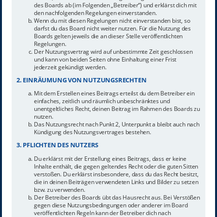
des Boards ab (im Folgenden „Betreiber“) und erklärst dich mit
den nachfolgenden Regelungen einverstanden.
Wenn du mit diesen Regelungen nicht einverstanden bist, so
darfst du das Board nicht weiter nutzen. Für die Nutzung des
Boards gelten jeweils die an dieser Stelle veröffentlichten
Regelungen.
Der Nutzungsvertrag wird auf unbestimmte Zeit geschlossen
und kann von beiden Seiten ohne Einhaltung einer Frist
jederzeit gekündigt werden.
2. EINRÄUMUNG VON NUTZUNGSRECHTEN
Mit dem Erstellen eines Beitrags erteilst du dem Betreiber ein
einfaches, zeitlich und räumlich unbeschränktes und
unentgeltliches Recht, deinen Beitrag im Rahmen des Boards zu
nutzen.
Das Nutzungsrecht nach Punkt 2, Unterpunkt a bleibt auch nach
Kündigung des Nutzungsvertrages bestehen.
3. PFLICHTEN DES NUTZERS
Du erklärst mit der Erstellung eines Beitrags, dass er keine
Inhalte enthält, die gegen geltendes Recht oder die guten Sitten
verstoßen. Du erklärst insbesondere, dass du das Recht besitzt,
die in deinen Beiträgen verwendeten Links und Bilder zu setzen
bzw. zu verwenden.
Der Betreiber des Boards übt das Hausrecht aus. Bei Verstößen
gegen diese Nutzungsbedingungen oder anderer im Board
veröffentlichten Regeln kann der Betreiber dich nach