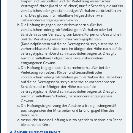
Körper und Gesundheit und der Verletzung wesentlicher
Vertragspflichten (Kardinalpflichten) nur für Schäden, die auf ein
vorsätzliches oder grob fahrlässiges Verhalten zurückzuführen
sind. Dies gilt auch für mittelbare Folgeschäden wie
insbesondere entgangenen Gewinn.
Die Haftung ist gegenüber Verbrauchern außer bei
vorsätzlichem oder grob fahrlässigem Verhalten oder bei
Schäden aus der Verletzung von Leben, Körper und Gesundheit
und der Verletzung wesentlicher Vertragspflichten
(Kardinalpflichten) auf die bei Vertragsschluss typischerweise
vorhersehbaren Schäden und im übrigen der Höhe nach auf die
vertragstypischen Durchschnittsschäden begrenzt. Dies gilt
auch für mittelbare Folgeschäden wie insbesondere
entgangenen Gewinn.
Die Haftung ist gegenüber Unternehmern außer bei der
Verletzung von Leben, Körper und Gesundheit oder
vorsätzlichem oder grob fahrlässigem Verhalten des Betreibers
auf die bei Vertragsschluss typischerweise vorhersehbaren
Schäden und im Übrigen der Höhe nach auf die
vertragstypischen Durchschnittsschäden begrenzt. Dies gilt
auch für mittelbare Schäden, insbesondere entgangenen
Gewinn.
Die Haftungsbegrenzung der Absätze a bis c gilt sinngemäß
auch zugunsten der Mitarbeiter und Erfüllungsgehilfen des
Betreibers.
Ansprüche für eine Haftung aus zwingendem nationalem Recht
bleiben unberührt.
6. ÄNDERUNGSVORBEHALT