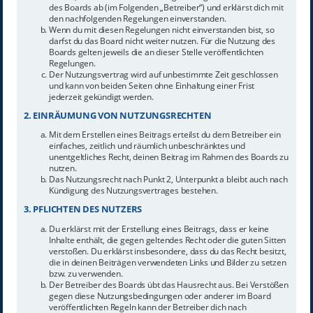
des Boards ab (im Folgenden „Betreiber“) und erklärst dich mit
den nachfolgenden Regelungen einverstanden.
Wenn du mit diesen Regelungen nicht einverstanden bist, so
darfst du das Board nicht weiter nutzen. Für die Nutzung des
Boards gelten jeweils die an dieser Stelle veröffentlichten
Regelungen.
Der Nutzungsvertrag wird auf unbestimmte Zeit geschlossen
und kann von beiden Seiten ohne Einhaltung einer Frist
jederzeit gekündigt werden.
2. EINRÄUMUNG VON NUTZUNGSRECHTEN
Mit dem Erstellen eines Beitrags erteilst du dem Betreiber ein
einfaches, zeitlich und räumlich unbeschränktes und
unentgeltliches Recht, deinen Beitrag im Rahmen des Boards zu
nutzen.
Das Nutzungsrecht nach Punkt 2, Unterpunkt a bleibt auch nach
Kündigung des Nutzungsvertrages bestehen.
3. PFLICHTEN DES NUTZERS
Du erklärst mit der Erstellung eines Beitrags, dass er keine
Inhalte enthält, die gegen geltendes Recht oder die guten Sitten
verstoßen. Du erklärst insbesondere, dass du das Recht besitzt,
die in deinen Beiträgen verwendeten Links und Bilder zu setzen
bzw. zu verwenden.
Der Betreiber des Boards übt das Hausrecht aus. Bei Verstößen
gegen diese Nutzungsbedingungen oder anderer im Board
veröffentlichten Regeln kann der Betreiber dich nach