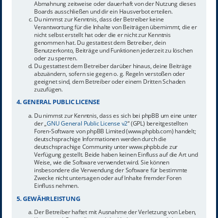
Abmahnung zeitweise oder dauerhaft von der Nutzung dieses
Boards ausschließen und dir ein Hausverbot erteilen.
Du nimmst zur Kenntnis, dass der Betreiber keine
Verantwortung für die Inhalte von Beiträgen übernimmt, die er
nicht selbst erstellt hat oder die er nicht zur Kenntnis
genommen hat. Du gestattest dem Betreiber, dein
Benutzerkonto, Beiträge und Funktionen jederzeit zu löschen
oder zu sperren.
Du gestattest dem Betreiber darüber hinaus, deine Beiträge
abzuändern, sofern sie gegen o. g. Regeln verstoßen oder
geeignet sind, dem Betreiber oder einem Dritten Schaden
zuzufügen.
4. GENERAL PUBLIC LICENSE
Du nimmst zur Kenntnis, dass es sich bei phpBB um eine unter
der „
GNU General Public License v2
“ (GPL) bereitgestellten
Foren-Software von phpBB Limited (www.phpbb.com) handelt;
deutschsprachige Informationen werden durch die
deutschsprachige Community unter www.phpbb.de zur
Verfügung gestellt. Beide haben keinen Einfluss auf die Art und
Weise, wie die Software verwendet wird. Sie können
insbesondere die Verwendung der Software für bestimmte
Zwecke nicht untersagen oder auf Inhalte fremder Foren
Einfluss nehmen.
5. GEWÄHRLEISTUNG
Der Betreiber haftet mit Ausnahme der Verletzung von Leben,