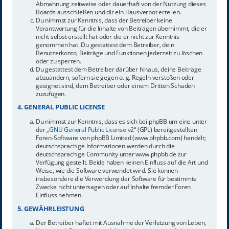
Abmahnung zeitweise oder dauerhaft von der Nutzung dieses
Boards ausschließen und dir ein Hausverbot erteilen.
Du nimmst zur Kenntnis, dass der Betreiber keine
Verantwortung für die Inhalte von Beiträgen übernimmt, die er
nicht selbst erstellt hat oder die er nicht zur Kenntnis
genommen hat. Du gestattest dem Betreiber, dein
Benutzerkonto, Beiträge und Funktionen jederzeit zu löschen
oder zu sperren.
Du gestattest dem Betreiber darüber hinaus, deine Beiträge
abzuändern, sofern sie gegen o. g. Regeln verstoßen oder
geeignet sind, dem Betreiber oder einem Dritten Schaden
zuzufügen.
4. GENERAL PUBLIC LICENSE
Du nimmst zur Kenntnis, dass es sich bei phpBB um eine unter
der „
GNU General Public License v2
“ (GPL) bereitgestellten
Foren-Software von phpBB Limited (www.phpbb.com) handelt;
deutschsprachige Informationen werden durch die
deutschsprachige Community unter www.phpbb.de zur
Verfügung gestellt. Beide haben keinen Einfluss auf die Art und
Weise, wie die Software verwendet wird. Sie können
insbesondere die Verwendung der Software für bestimmte
Zwecke nicht untersagen oder auf Inhalte fremder Foren
Einfluss nehmen.
5. GEWÄHRLEISTUNG
Der Betreiber haftet mit Ausnahme der Verletzung von Leben,