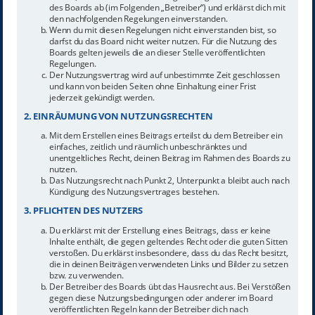
des Boards ab (im Folgenden „Betreiber“) und erklärst dich mit
den nachfolgenden Regelungen einverstanden.
Wenn du mit diesen Regelungen nicht einverstanden bist, so
darfst du das Board nicht weiter nutzen. Für die Nutzung des
Boards gelten jeweils die an dieser Stelle veröffentlichten
Regelungen.
Der Nutzungsvertrag wird auf unbestimmte Zeit geschlossen
und kann von beiden Seiten ohne Einhaltung einer Frist
jederzeit gekündigt werden.
2. EINRÄUMUNG VON NUTZUNGSRECHTEN
Mit dem Erstellen eines Beitrags erteilst du dem Betreiber ein
einfaches, zeitlich und räumlich unbeschränktes und
unentgeltliches Recht, deinen Beitrag im Rahmen des Boards zu
nutzen.
Das Nutzungsrecht nach Punkt 2, Unterpunkt a bleibt auch nach
Kündigung des Nutzungsvertrages bestehen.
3. PFLICHTEN DES NUTZERS
Du erklärst mit der Erstellung eines Beitrags, dass er keine
Inhalte enthält, die gegen geltendes Recht oder die guten Sitten
verstoßen. Du erklärst insbesondere, dass du das Recht besitzt,
die in deinen Beiträgen verwendeten Links und Bilder zu setzen
bzw. zu verwenden.
Der Betreiber des Boards übt das Hausrecht aus. Bei Verstößen
gegen diese Nutzungsbedingungen oder anderer im Board
veröffentlichten Regeln kann der Betreiber dich nach