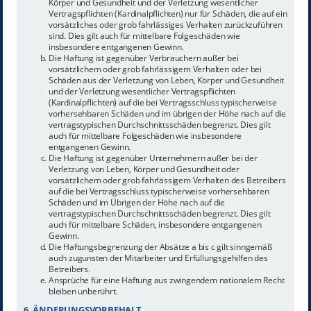
Körper und Gesundheit und der Verletzung wesentlicher
Vertragspflichten (Kardinalpflichten) nur für Schäden, die auf ein
vorsätzliches oder grob fahrlässiges Verhalten zurückzuführen
sind. Dies gilt auch für mittelbare Folgeschäden wie
insbesondere entgangenen Gewinn.
Die Haftung ist gegenüber Verbrauchern außer bei
vorsätzlichem oder grob fahrlässigem Verhalten oder bei
Schäden aus der Verletzung von Leben, Körper und Gesundheit
und der Verletzung wesentlicher Vertragspflichten
(Kardinalpflichten) auf die bei Vertragsschluss typischerweise
vorhersehbaren Schäden und im übrigen der Höhe nach auf die
vertragstypischen Durchschnittsschäden begrenzt. Dies gilt
auch für mittelbare Folgeschäden wie insbesondere
entgangenen Gewinn.
Die Haftung ist gegenüber Unternehmern außer bei der
Verletzung von Leben, Körper und Gesundheit oder
vorsätzlichem oder grob fahrlässigem Verhalten des Betreibers
auf die bei Vertragsschluss typischerweise vorhersehbaren
Schäden und im Übrigen der Höhe nach auf die
vertragstypischen Durchschnittsschäden begrenzt. Dies gilt
auch für mittelbare Schäden, insbesondere entgangenen
Gewinn.
Die Haftungsbegrenzung der Absätze a bis c gilt sinngemäß
auch zugunsten der Mitarbeiter und Erfüllungsgehilfen des
Betreibers.
Ansprüche für eine Haftung aus zwingendem nationalem Recht
bleiben unberührt.
6. ÄNDERUNGSVORBEHALT