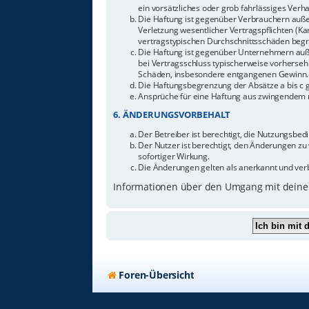
ein vorsätzliches oder grob fahrlässiges Ver
Die Haftung ist gegenüber Verbrauchern auße
Verletzung wesentlicher Vertragspflichten (Ka
vertragstypischen Durchschnittsschäden begr
Die Haftung ist gegenüber Unternehmern außer
bei Vertragsschluss typischerweise vorherseh
Schäden, insbesondere entgangenen Gewinn.
Die Haftungsbegrenzung der Absätze a bis c g
Ansprüche für eine Haftung aus zwingendem n
6. ÄNDERUNGSVORBEHALT
Der Betreiber ist berechtigt, die Nutzungsbe
Der Nutzer ist berechtigt, den Änderungen zu
sofortiger Wirkung.
Die Änderungen gelten als anerkannt und ver
Informationen über den Umgang mit deinen
Foren-Übersicht