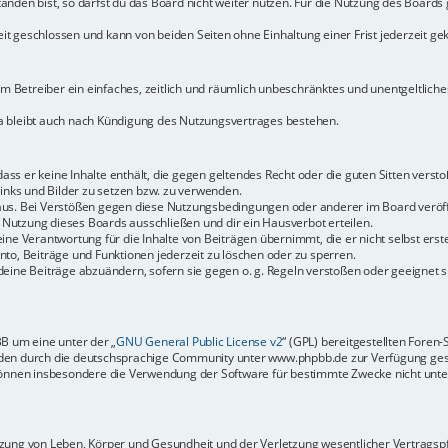
den bist, so darfst du das Board nicht weiter nutzen. Für die Nutzung des Boards ge
t geschlossen und kann von beiden Seiten ohne Einhaltung einer Frist jederzeit ge
dem Betreiber ein einfaches, zeitlich und räumlich unbeschränktes und unentgeltlic
a bleibt auch nach Kündigung des Nutzungsvertrages bestehen.
 dass er keine Inhalte enthält, die gegen geltendes Recht oder die guten Sitten vers
Links und Bilder zu setzen bzw. zu verwenden.
aus. Bei Verstößen gegen diese Nutzungsbedingungen oder anderer im Board veröffe
Nutzung dieses Boards ausschließen und dir ein Hausverbot erteilen.
ine Verantwortung für die Inhalte von Beiträgen übernimmt, die er nicht selbst erste
to, Beiträge und Funktionen jederzeit zu löschen oder zu sperren.
deine Beiträge abzuändern, sofern sie gegen o. g. Regeln verstoßen oder geeignet 
BB um eine unter der „
GNU General Public License v2
“ (GPL) bereitgestellten Fore
en durch die deutschsprachige Community unter www.phpbb.de zur Verfügung gestel
können insbesondere die Verwendung der Software für bestimmte Zwecke nicht unter
ung von Leben, Körper und Gesundheit und der Verletzung wesentlicher Vertragspfli