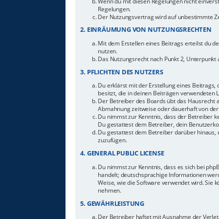
Wenn du mit diesen Regelungen nicht einverstan
Regelungen.
Der Nutzungsvertrag wird auf unbestimmte Zei
2. EINRÄUMUNG VON NUTZUNGSRECHTEN
Mit dem Erstellen eines Beitrags erteilst du 
nutzen.
Das Nutzungsrecht nach Punkt 2, Unterpunkt 
3. PFLICHTEN DES NUTZERS
Du erklärst mit der Erstellung eines Beitrags,
besitzt, die in deinen Beiträgen verwendeten 
Der Betreiber des Boards übt das Hausrecht 
Abmahnung zeitweise oder dauerhaft von der 
Du nimmst zur Kenntnis, dass der Betreiber ke
Du gestattest dem Betreiber, dein Benutzerkon
Du gestattest dem Betreiber darüber hinaus, 
zuzufügen.
4. GENERAL PUBLIC LICENSE
Du nimmst zur Kenntnis, dass es sich bei php
handelt; deutschsprachige Informationen werd
Weise, wie die Software verwendet wird. Sie 
nehmen.
5. GEWÄHRLEISTUNG
Der Betreiber haftet mit Ausnahme der Verletz