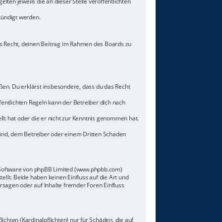
lten jeweils die an dieser Stelle veröffentlichten
kündigt werden.
hes Recht, deinen Beitrag im Rahmen des Boards zu
toßen. Du erklärst insbesondere, dass du das Recht
ntlichten Regeln kann der Betreiber dich nach
llt hat oder die er nicht zur Kenntnis genommen hat.
sind, dem Betreiber oder einem Dritten Schaden
n-Software von phpBB Limited (www.phpbb.com)
lt. Beide haben keinen Einfluss auf die Art und
sagen oder auf Inhalte fremder Foren Einfluss
chten (Kardinalpflichten) nur für Schäden, die auf