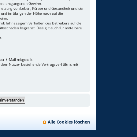
ndere entgangenen Gewinn.
rletzung von Leben, Körper und Gesundheit und der
n und im übrigen der Höhe nach auf die
winn.
ob fahrlässigem Verhalten des Betreibers auf die
tsschäden begrenzt. Dies gilt auch für mittelbare
s.
r E-Mail mitgeteilt.
d dem Nutzer bestehende Vertragsverhältnis mit
Alle Cookies löschen