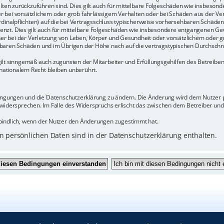
halten zurückzuführen sind. Dies gilt auch für mittelbare Folgeschäden wie insbeso
r bei vorsätzlichem oder grob fahrlässigem Verhalten oder bei Schäden aus der Ve
rdinalpflichten) auf die bei Vertragsschluss typischerweise vorhersehbaren Schäde
enzt. Dies gilt auch für mittelbare Folgeschäden wie insbesondere entgangenen Ge
 bei der Verletzung von Leben, Körper und Gesundheit oder vorsätzlichem oder gr
baren Schäden und im Übrigen der Höhe nach auf die vertragstypischen Durchschnit
ilt sinngemäß auch zugunsten der Mitarbeiter und Erfüllungsgehilfen des Betreiber
ationalem Recht bleiben unberührt.
dingungen und die Datenschutzerklärung zu ändern. Die Änderung wird dem Nutzer pe
 widersprechen. Im Falle des Widerspruchs erlischt das zwischen dem Betreiber un
bindlich, wenn der Nutzer den Änderungen zugestimmt hat.
 persönlichen Daten sind in der Datenschutzerklärung enthalten.